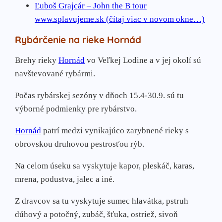
Ľuboš Grajcár – John the B tour
www.splavujeme.sk (čítaj viac v novom okne…)
Rybárčenie na rieke Hornád
Brehy rieky
Hornád
vo Veľkej Lodine a v jej okolí sú
navštevované rybármi.
Počas rybárskej sezóny v dňoch 15.4-30.9. sú tu
výborné podmienky pre rybárstvo.
Hornád
patrí medzi vynikajúco zarybnené rieky s
obrovskou druhovou pestrosťou rýb.
Na celom úseku sa vyskytuje kapor, pleskáč, karas,
mrena, podustva, jalec a iné.
Z dravcov sa tu vyskytuje sumec hlavátka, pstruh
dúhový a potočný, zubáč, šťuka, ostriež, sivoň