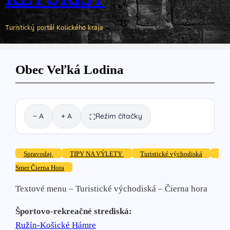
Turistický portál Košického kraja
Obec Veľká Lodina
− A
+ A
Režim čítačky
⛶
Spravodaj
TIPY NA VÝLETY
Turistické východiská
Smer Čierna Hora
Textové menu – Turistické východiská – Čierna hora
Športovo-rekreačné strediská:
Ružín-Košické Hámre