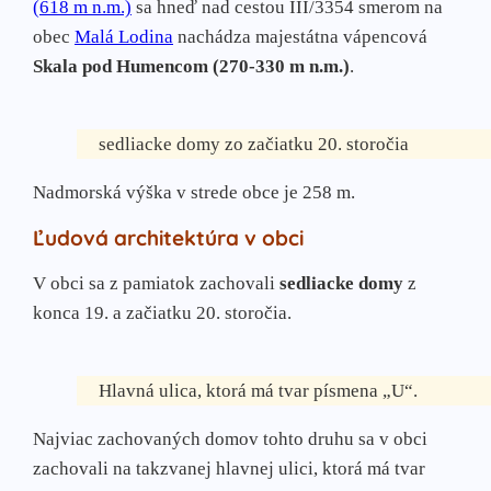
(618 m n.m.)
sa hneď nad cestou III/3354 smerom na
obec
Malá Lodina
nachádza majestátna vápencová
Skala pod Humencom (270-330 m n.m.)
.
sedliacke domy zo začiatku 20. storočia
Nadmorská výška v strede obce je 258 m.
Ľudová architektúra v obci
V obci sa z pamiatok zachovali
sedliacke domy
z
konca 19. a začiatku 20. storočia.
Hlavná ulica, ktorá má tvar písmena „U“.
Najviac zachovaných domov tohto druhu sa v obci
zachovali na takzvanej hlavnej ulici, ktorá má tvar