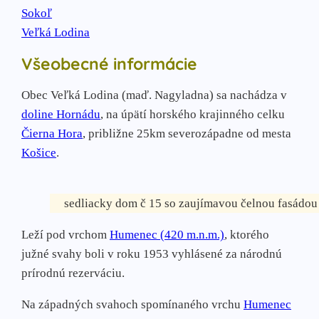
Sokoľ
Veľká Lodina
Všeobecné informácie
Obec Veľká Lodina (maď. Nagyladna) sa nachádza v
doline Hornádu
, na úpätí horského krajinného celku
Čierna Hora
, približne 25km severozápadne od mesta
Košice
.
sedliacky dom č 15 so zaujímavou čelnou fasádou
Leží pod vrchom
Humenec (420 m.n.m.)
, ktorého
južné svahy boli v roku 1953 vyhlásené za národnú
prírodnú rezerváciu.
Na západných svahoch spomínaného vrchu
Humenec