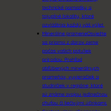
technické pamiatky a
tajuplné lokality, ktoré
ozvláštnia každý váš výlet.
Minerálne pramene
Osviežte
sa priamo z darov zeme
počas vašich potuliek
prírodou. Prehľad
obľúbených minerálnych
prameňov, vyvieračiek a
studničiek v regióne, ktoré
sú známe svojou jedinečnou
chuťou či liečivými účinkami.