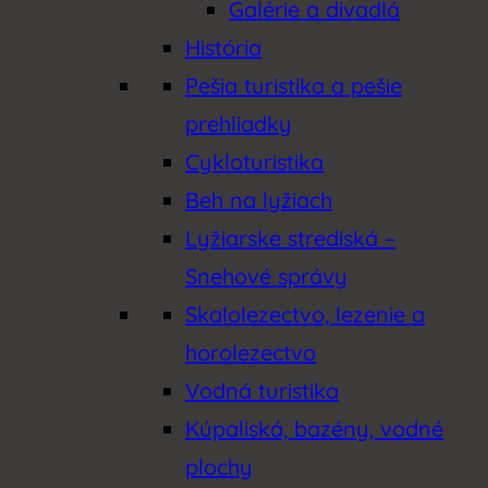
Galérie a divadlá
História
Pešia turistika a pešie
prehliadky
Cykloturistika
Beh na lyžiach
Lyžiarske strediská –
Snehové správy
Skalolezectvo, lezenie a
horolezectvo
Vodná turistika
Kúpaliská, bazény, vodné
plochy