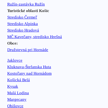
Ružín-zastávka Ružín
Turistické oblasti Košíc
Stredisko Čermeľ
Stredisko Alpinka
Stredisko Hradová
MČ Kavečany, stredisko Hrešná
Obce:
Družstevná pri Hornáde
Jaklovce
Kluknava-Štefanska Huta
Kostoľany nad Hornádom
Košická Belá
Kysak
Malá Lodina
Margecany
Obišovce