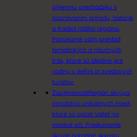
príjemnú prechádzku s
poznávaním prírody, histórie
a tradícií nášho regiónu.
Ponúkame vám prehľad
tematických a náučných
trás, ktoré sú ideálne pre
rodiny s deťmi aj zvedavých
turistov.
Zaujímavosti
Región skrýva
množstvo unikátnych miest,
ktoré sa oplatí vidieť na
vlastné oči. Preskúmajte
skryté prírodné skvosty,