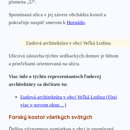
písmena „U“.
Spomínaná ulica v jej závere obchádza kostol a
pokračuje naspäť smerom k
Hornádu
.
Ľudová architektúra v obci Veľká Lodina
Ulicová zástavba týchto sedliackych domov je štítom
a priečeliami orientovaná na ulicu.
Viac info o týchto reprezentantoch ľudovej
architektúry sa dočítate tu:
Ľudová architektúra v obci Veľká Lodina (čítaj
viac v novom okne…)
Farský kostol všetkých svätých
Ďalšou významnou pamiatkou v obci je spomínaný