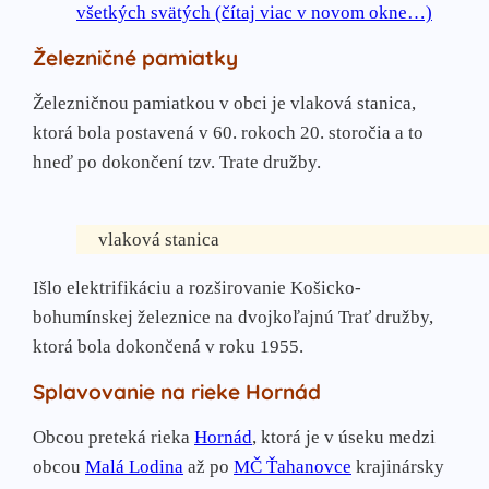
všetkých svätých (čítaj viac v novom okne…)
Železničné pamiatky
Železničnou pamiatkou v obci je vlaková stanica,
ktorá bola postavená v 60. rokoch 20. storočia a to
hneď po dokončení tzv. Trate družby.
vlaková stanica
Išlo elektrifikáciu a rozširovanie Košicko-
bohumínskej železnice na dvojkoľajnú Trať družby,
ktorá bola dokončená v roku 1955.
Splavovanie na rieke Hornád
Obcou preteká rieka
Hornád
, ktorá je v úseku medzi
obcou
Malá Lodina
až po
MČ Ťahanovce
krajinársky