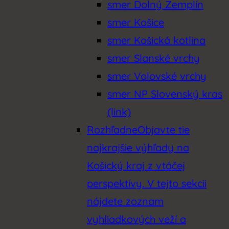
smer Dolný Zemplín
smer Košice
smer Košická kotlina
smer Slanské vrchy
smer Volovské vrchy
smer NP Slovenský kras
(link)
Rozhľadne
Objavte tie
najkrajšie výhľady na
Košický kraj z vtáčej
perspektívy. V tejto sekcii
nájdete zoznam
vyhliadkových veží a