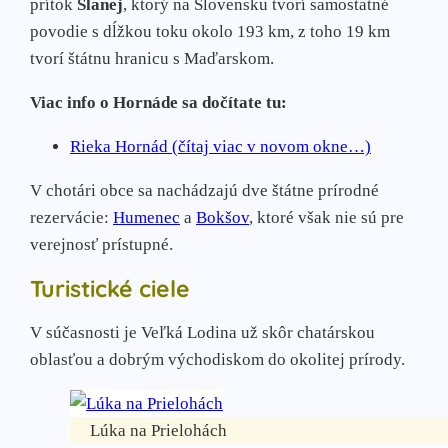
prítok
Slanej
, ktorý na Slovensku tvorí samostatné
povodie s dĺžkou toku okolo 193 km, z toho 19 km
tvorí štátnu hranicu s Maďarskom.
Viac info o Hornáde sa dočítate tu:
Rieka Hornád (čítaj viac v novom okne…)
V chotári obce sa nachádzajú dve štátne prírodné
rezervácie:
Humenec
a
Bokšov
, ktoré však nie sú pre
verejnosť prístupné.
Turistické ciele
V súčasnosti je Veľká Lodina už skôr chatárskou
oblasťou a dobrým východiskom do okolitej prírody.
Lúka na Prielohách