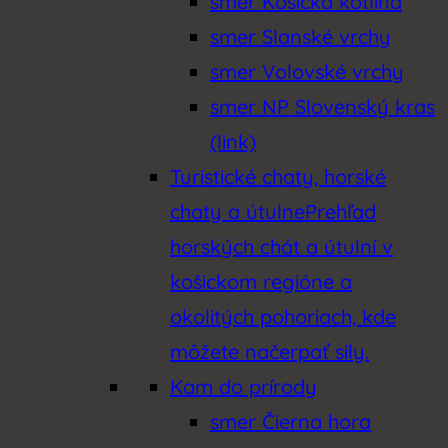
smer Košická kotlina
smer Slanské vrchy
smer Volovské vrchy
smer NP Slovenský kras
(link)
Turistické chaty, horské
chaty a útulne
Prehľad
horských chát a útulní v
košickom regióne a
okolitých pohoriach, kde
môžete načerpať sily.
Kam do prírody
smer Čierna hora