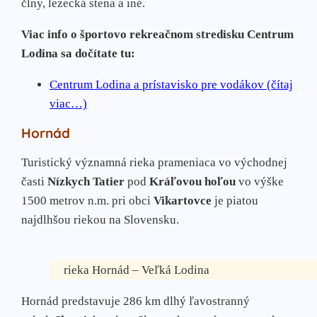
člny, lezecká stena a iné.
Viac info o športovo rekreačnom stredisku Centrum
Lodina sa dočítate tu:
Centrum Lodina a prístavisko pre vodákov (čítaj
viac…)
Hornád
Turistický významná rieka prameniaca vo východnej
časti
Nízkych Tatier
pod
Kráľovou hoľou
vo výške
1500 metrov n.m. pri obci
Vikartovce
je piatou
najdlhšou riekou na Slovensku.
rieka Hornád – Veľká Lodina
Hornád predstavuje 286 km dlhý ľavostranný