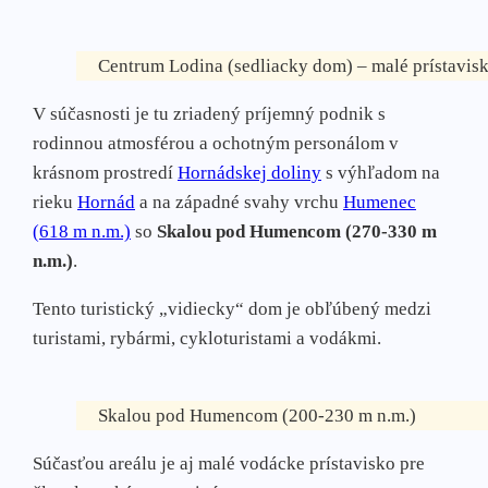
Centrum Lodina (sedliacky dom) – malé prístavisk
V súčasnosti je tu zriadený príjemný podnik s
rodinnou atmosférou a ochotným personálom v
krásnom prostredí
Hornádskej doliny
s výhľadom na
rieku
Hornád
a na západné svahy vrchu
Humenec
(618 m n.m.)
so
Skalou pod Humencom (270-330 m
n.m.)
.
Tento turistický „vidiecky“ dom je obľúbený medzi
turistami, rybármi, cykloturistami a vodákmi.
Skalou pod Humencom (200-230 m n.m.)
Súčasťou areálu je aj malé vodácke prístavisko pre