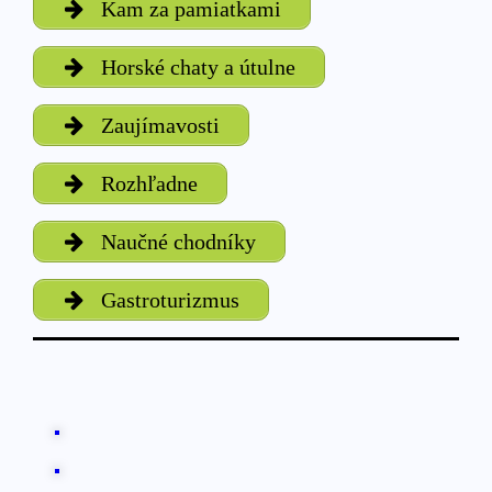
Kam za pamiatkami
Horské chaty a útulne
Zaujímavosti
Rozhľadne
Naučné chodníky
Gastroturizmus