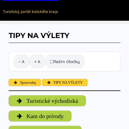
Turistický portál Košického kraja
TIPY NA VÝLETY
− A
+ A
Režim čítačky
⛶
Spravodaj
TIPY NA VÝLETY
Turistické východiská
Kam do prírody