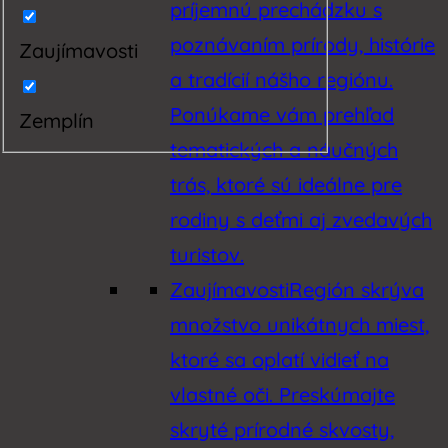
príjemnú prechádzku s
poznávaním prírody, histórie
Zaujímavosti
a tradícií nášho regiónu.
Ponúkame vám prehľad
Zemplín
tematických a náučných
trás, ktoré sú ideálne pre
rodiny s deťmi aj zvedavých
turistov.
Zaujímavosti
Región skrýva
množstvo unikátnych miest,
ktoré sa oplatí vidieť na
vlastné oči. Preskúmajte
skryté prírodné skvosty,