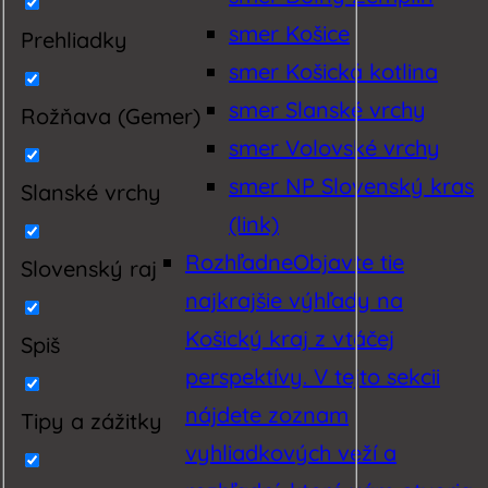
smer Košice
Prehliadky
smer Košická kotlina
smer Slanské vrchy
Rožňava (Gemer)
smer Volovské vrchy
smer NP Slovenský kras
Slanské vrchy
(link)
Rozhľadne
Objavte tie
Slovenský raj
najkrajšie výhľady na
Košický kraj z vtáčej
Spiš
perspektívy. V tejto sekcii
nájdete zoznam
Tipy a zážitky
vyhliadkových veží a