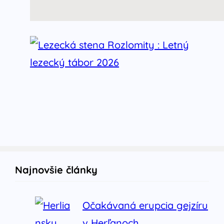
Najnovšie články
Očakávaná erupcia gejzíru
v Herľanoch