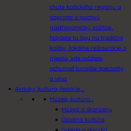
chute košického regiónu a
doprajte si poctivý
gastronomický zážitok.
Nájdete tu tipy na tradičné
koliby, lokálne reštaurácie a
miesta, kde môžete
ochutnať tunajšie špeciality
a vína.
Aktivity, kultúra, história,…
Múzeá, kultúra…
Múzeá a skanzeny
Ostatná kultúra
Galérie a divadlá