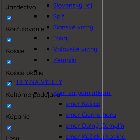
Slovenský raj
Jazdectvo
Spiš
Slanské vrchy
Korčulovanie
Tokaj
Volovské vrchy
Košice
Zemplín
Košice okolie
TIPY NA VÝLETY
Kam za pamiatkami
Kultúrne podujatia
smer Košice
smer Čierna hora
Kúpanie
smer Dolný Zemplín
smer Košická kotlina
Lesy