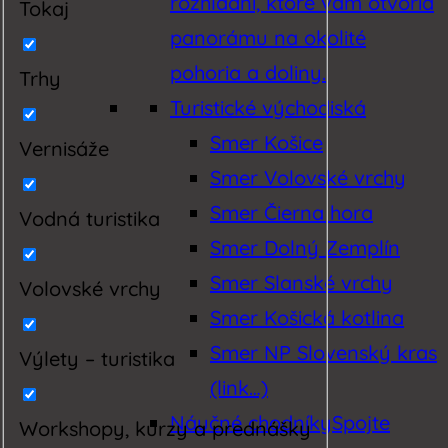
rozhľadní, ktoré vám otvoria
Tokaj
panorámu na okolité
pohoria a doliny.
Trhy
Turistické východiská
Smer Košice
Vernisáže
Smer Volovské vrchy
Smer Čierna hora
Vodná turistika
Smer Dolný Zemplín
Smer Slanské vrchy
Volovské vrchy
Smer Košická kotlina
Smer NP Slovenský kras
Výlety – turistika
(link…)
Náučné chodníky
Spojte
Workshopy, kurzy a prednášky