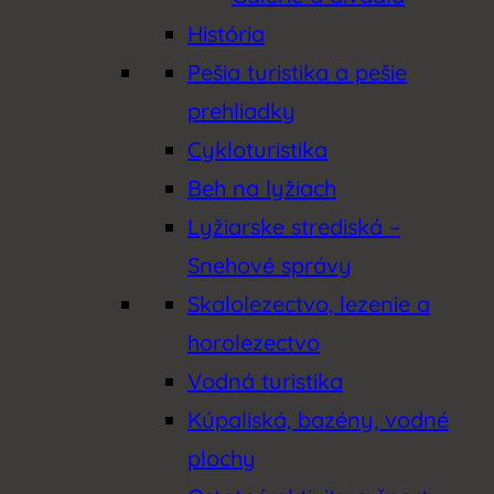
História
Pešia turistika a pešie
prehliadky
Cykloturistika
Beh na lyžiach
Lyžiarske strediská –
Snehové správy
Skalolezectvo, lezenie a
horolezectvo
Vodná turistika
Kúpaliská, bazény, vodné
plochy