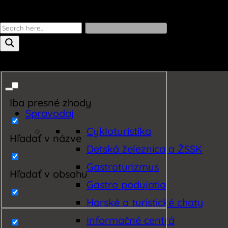
Iba presné zhody
Spravodaj
Cykloturistika
Hľadať v názve
Detská železnica a ŽSSK
Gastroturizmus
Hľadať v obsahu
Gastro podujatia
Horské a turistické chaty
Informačné centrá