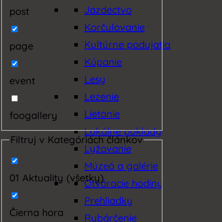
Jazdectvo
post
Korčulovanie
Kultúrne podujatia
page
Kúpanie
Lesy
event
Lezenie
Lietanie
foogallery
Lokálne poklady
Filtruj v Kategóriách článkov
Lyžovanie
Múzeá a galérie
01 Aktuality (všetky)
Otváracie hodiny
Prehliadky
Čierna hora
Rybárčenie