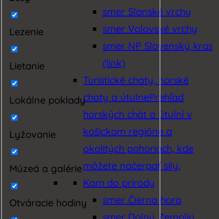
smer Slanské vrchy
smer Volovské vrchy
Lezenie
smer NP Slovenský kras
(link)
Lietanie
Turistické chaty, horské
chaty a útulne
Prehľad
Lokálne poklady
horských chát a útulní v
košickom regióne a
Lyžovanie
okolitých pohoriach, kde
môžete načerpať sily.
Múzeá a galérie
Kam do prírody
smer Čierna hora
Otváracie hodiny
smer Dolný Zemplín