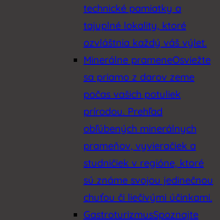
technické pamiatky a
tajuplné lokality, ktoré
ozvláštnia každý váš výlet.
Minerálne pramene
Osviežte
sa priamo z darov zeme
počas vašich potuliek
prírodou. Prehľad
obľúbených minerálnych
prameňov, vyvieračiek a
studničiek v regióne, ktoré
sú známe svojou jedinečnou
chuťou či liečivými účinkami.
Gastroturizmus
Spoznajte