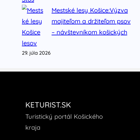
Mestské lesy Košice:Výzva
majiteľom a držiteľom psov
– návštevníkom košických
lesov
29. júla 2026
KETURIST.SK
Turistický portál Košického
kraja