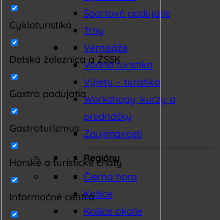
Športové podujatie
Cykloturistika
Trhy
Vernisáže
Detská železnica a ŽSSK
Vodná turistika
Výlety – turistika
Gastro podujatia
Workshopy, kurzy a
prednášky
Gastroturizmus
Zaujímavosti
Regióny
Horské a turistické chaty
Čierna hora
Košice
Informačné centrá
Košice okolie