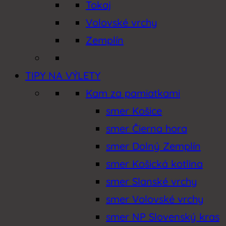
Tokaj
Lokálne poklady
Volovské vrchy
Zemplín
Lyžovanie
Múzeá a galérie
TIPY NA VÝLETY
Kam za pamiatkami
Otváracie hodiny
smer Košice
Prehliadky
smer Čierna hora
Rožňava (Gemer)
smer Dolný Zemplín
smer Košická kotlina
Slanské vrchy
smer Slanské vrchy
Slovenský raj
smer Volovské vrchy
smer NP Slovenský kras
Spiš