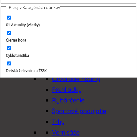
Kúpanie
Filtruj v Kategóriách článkov
Lesy
Lezenie
01 Aktuality (všetky)
Lietanie
Čierna hora
Lokálne poklady
Cykloturistika
Lyžovanie
Múzeá a galérie
Detská železnica a ŽSSK
Otváracie hodiny
Gastro podujatia
Prehliadky
Rybárčenie
Gastroturizmus
Športové podujatie
Horské a turistické chaty
Trhy
Vernisáže
Informačné centrá