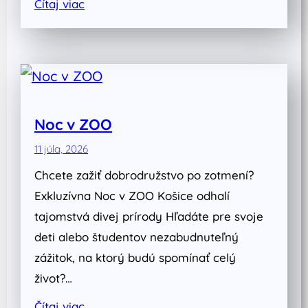
Čítaj viac
Noc v ZOO
11 júla, 2026
Chcete zažiť dobrodružstvo po zotmení?
Exkluzívna Noc v ZOO Košice odhalí
tajomstvá divej prírody Hľadáte pre svoje
deti alebo študentov nezabudnuteľný
zážitok, na ktorý budú spomínať celý
život?…
Čítaj viac