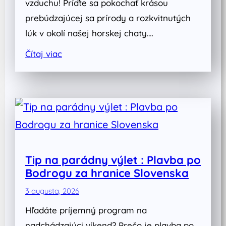
vzduchu! Príďte sa pokochať krásou
prebúdzajúcej sa prírody a rozkvitnutých
lúk v okolí našej horskej chaty.…
Čítaj viac
Tip na parádny výlet : Plavba po
Bodrogu za hranice Slovenska
3 augusta, 2026
Hľadáte príjemný program na
nadchádzajúci víkend? Prečo je plavba po