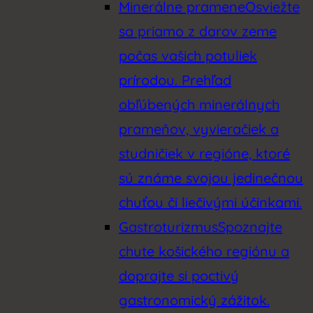
Minerálne pramene
Osviežte
sa priamo z darov zeme
počas vašich potuliek
prírodou. Prehľad
obľúbených minerálnych
prameňov, vyvieračiek a
studničiek v regióne, ktoré
sú známe svojou jedinečnou
chuťou či liečivými účinkami.
Gastroturizmus
Spoznajte
chute košického regiónu a
doprajte si poctivý
gastronomický zážitok.