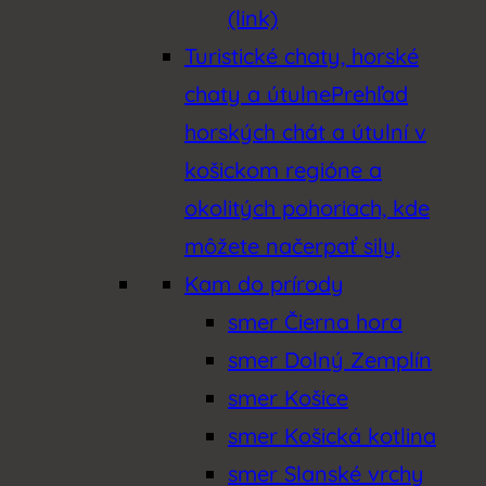
(link)
Tipy a zážitky
Turistické chaty, horské
chaty a útulne
Prehľad
Tokaj
horských chát a útulní v
Trhy
košickom regióne a
Vernisáže
okolitých pohoriach, kde
môžete načerpať sily.
Vodná turistika
Kam do prírody
Volovské vrchy
smer Čierna hora
smer Dolný Zemplín
Výlety – turistika
smer Košice
Workshopy, kurzy a prednášky
smer Košická kotlina
smer Slanské vrchy
Zaujímavosti