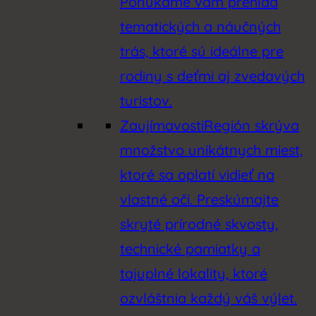
Ponúkame vám prehľad
tematických a náučných
trás, ktoré sú ideálne pre
rodiny s deťmi aj zvedavých
turistov.
Zaujímavosti
Región skrýva
množstvo unikátnych miest,
ktoré sa oplatí vidieť na
vlastné oči. Preskúmajte
skryté prírodné skvosty,
technické pamiatky a
tajuplné lokality, ktoré
ozvláštnia každý váš výlet.