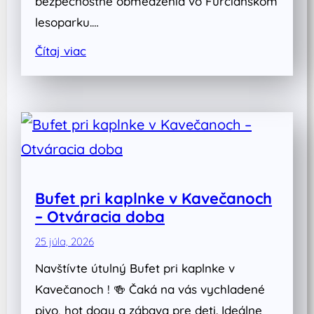
bezpečnostné obmedzenia vo Furčianskom
lesoparku.…
Čítaj viac
Bufet pri kaplnke v Kavečanoch
– Otváracia doba
25 júla, 2026
Navštívte útulný Bufet pri kaplnke v
Kavečanoch ! 🍻 Čaká na vás vychladené
pivo, hot dogy a zábava pre deti. Ideálne