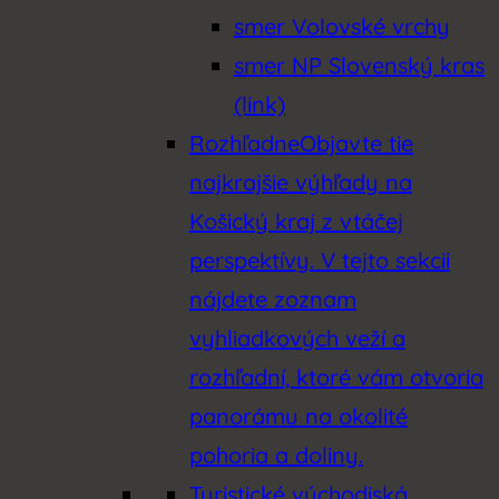
smer Volovské vrchy
Zemplín
smer NP Slovenský kras
(link)
Rozhľadne
Objavte tie
najkrajšie výhľady na
Košický kraj z vtáčej
perspektívy. V tejto sekcii
nájdete zoznam
vyhliadkových veží a
rozhľadní, ktoré vám otvoria
panorámu na okolité
pohoria a doliny.
Turistické východiská