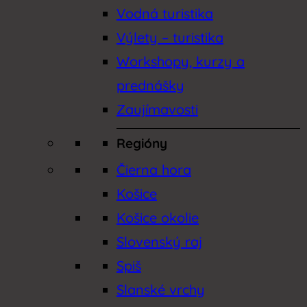
Vodná turistika
Jazdectvo
Výlety – turistika
Korčulovanie
Workshopy, kurzy a
prednášky
Košice
Zaujímavosti
Košice okolie
Regióny
Kultúrne podujatia
Čierna hora
Košice
Kúpanie
Košice okolie
Lesy
Slovenský raj
Lezenie
Spiš
Slanské vrchy
Lietanie