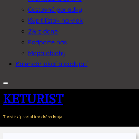
Cestovné poriadky
Kúpiť lístok na vlak
2% z dane
Podporte nás
Mapa oblohy
Kalendár akcií a podujatí
KETURIST
Turistický portál Košického kraja