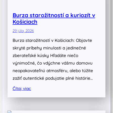
Burza starožitností a kuriozít v
Košiciach
29 júla, 2026
Burza starožitností v Košiciach: Objavte
skryté príbehy minulosti a jedinečné
zberateľské kúsky Hľadáte niečo
výnimočné, čo vdýchne vášmu domovu
neopakovateľnú atmosféru, alebo túžite
zažiť autentické podujatie plné histórie…
Čítaj viac