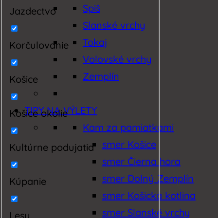
Spiš
Jazdectvo
Slanské vrchy
Tokaj
Korčulovanie
Volovské vrchy
Zemplín
Košice
TIPY NA VÝLETY
Košice okolie
Kam za pamiatkami
smer Košice
Kultúrne podujatia
smer Čierna hora
smer Dolný Zemplín
Kúpanie
smer Košická kotlina
smer Slanské vrchy
Lesy