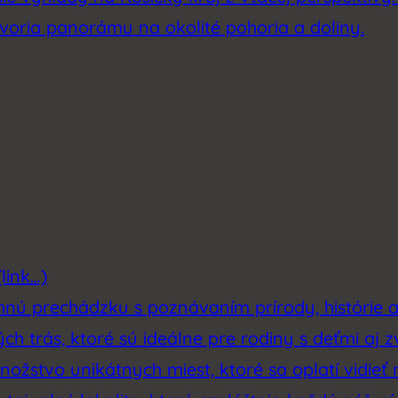
tvoria panorámu na okolité pohoria a doliny.
link…)
emnú prechádzku s poznávaním prírody, histórie 
h trás, ktoré sú ideálne pre rodiny s deťmi aj z
ožstvo unikátnych miest, ktoré sa oplatí vidieť 