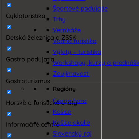
Športové podujatie
Cykloturistika
Trhy
Vernisáže
Detská železnica a ŽSSK
Vodná turistika
Výlety – turistika
Gastro podujatia
Workshopy, kurzy a prednáš
Zaujímavosti
Gastroturizmus
Regióny
Čierna hora
Horské a turistické chaty
Košice
Košice okolie
Informačné centrá
Slovenský raj