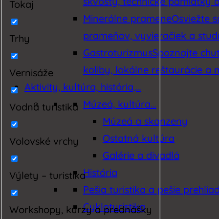
skvosty, technické pamiatky a 
Tokaj
Minerálne pramene
Osviežte 
prameňov, vyvieračiek a studn
Trhy
Gastroturizmus
Spoznajte chut
koliby, lokálne reštaurácie a 
Vernisáže
Aktivity, kultúra, história,…
Múzeá, kultúra…
Vodná turistika
Múzeá a skanzeny
Ostatná kultúra
Volovské vrchy
Galérie a divadlá
História
Výlety – turistika
Pešia turistika a pešie prehlia
Cykloturistika
Workshopy, kurzy a prednášky