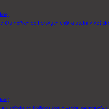
link)
 a útulne
Prehľad horských chát a útulní v košic
link)
šie výhľady na Košický kraj z vtáčej perspektívy