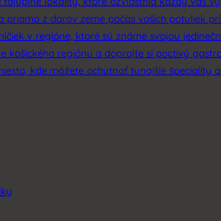
tajuplné lokality, ktoré ozvláštnia každý váš výl
sa priamo z darov zeme počas vašich potuliek p
ičiek v regióne, ktoré sú známe svojou jedinečno
e košického regiónu a doprajte si poctivý gastr
miesta, kde môžete ochutnať tunajšie špeciality a
dky