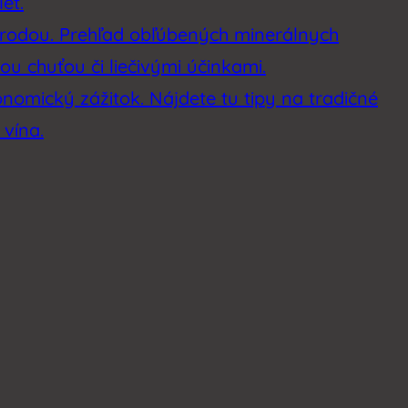
et.
rírodou. Prehľad obľúbených minerálnych
u chuťou či liečivými účinkami.
onomický zážitok. Nájdete tu tipy na tradičné
 vína.