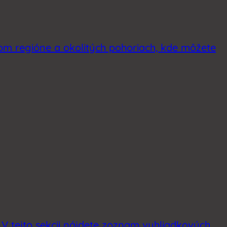
kom regióne a okolitých pohoriach, kde môžete
. V tejto sekcii nájdete zoznam vyhliadkových