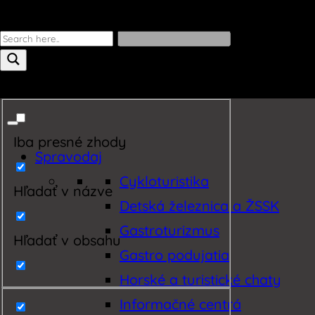
Iba presné zhody
Spravodaj
Cykloturistika
Hľadať v názve
Detská železnica a ŽSSK
Gastroturizmus
Hľadať v obsahu
Gastro podujatia
Horské a turistické chaty
Informačné centrá