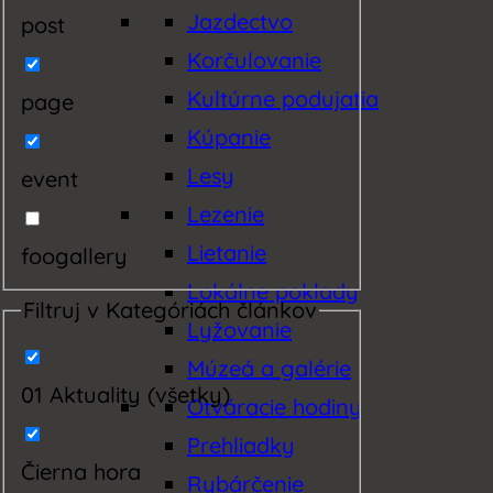
Jazdectvo
post
Korčulovanie
Kultúrne podujatia
page
Kúpanie
Lesy
event
Lezenie
Lietanie
foogallery
Lokálne poklady
Filtruj v Kategóriách článkov
Lyžovanie
Múzeá a galérie
01 Aktuality (všetky)
Otváracie hodiny
Prehliadky
Čierna hora
Rybárčenie