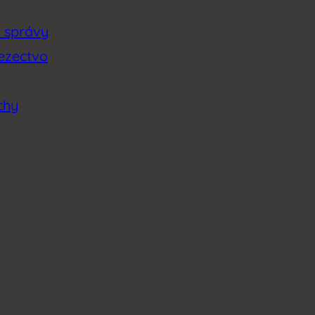
é správy
lezectvo
chy