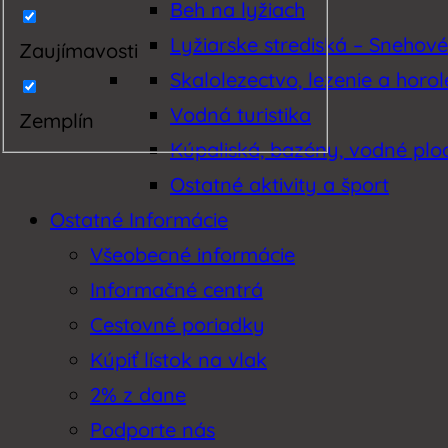
Beh na lyžiach
Lyžiarske strediská – Snehov
Zaujímavosti
Skalolezectvo, lezenie a horo
Vodná turistika
Zemplín
Kúpaliská, bazény, vodné plo
Ostatné aktivity a šport
Ostatné Informácie
Všeobecné informácie
Informačné centrá
Cestovné poriadky
Kúpiť lístok na vlak
2% z dane
Podporte nás