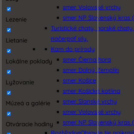
smer Volovské vrchy
smer NP Slovenský kras (
Lezenie
Turistické chaty, horské chaty
načerpať sily.
Lietanie
Kam do prírody
smer Čierna hora
Lokálne poklady
smer Dolný Zemplín
smer Košice
Lyžovanie
smer Košická kotlina
smer Slanské vrchy
Múzeá a galérie
smer Volovské vrchy
smer NP Slovenský kras (
Otváracie hodiny
Rozhľadne
Objavte tie najkraj