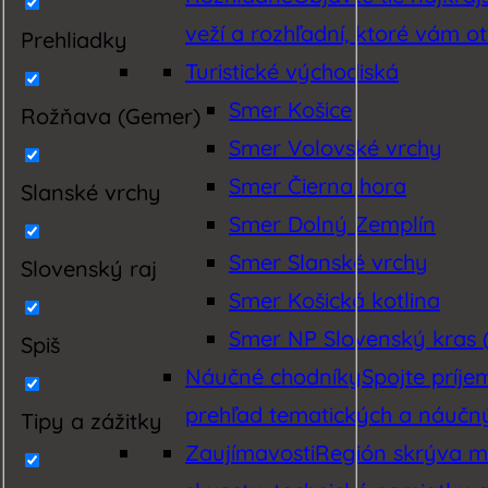
veží a rozhľadní, ktoré vám o
Prehliadky
Turistické východiská
Smer Košice
Rožňava (Gemer)
Smer Volovské vrchy
Smer Čierna hora
Slanské vrchy
Smer Dolný Zemplín
Smer Slanské vrchy
Slovenský raj
Smer Košická kotlina
Smer NP Slovenský kras (
Spiš
Náučné chodníky
Spojte príj
prehľad tematických a náučnýc
Tipy a zážitky
Zaujímavosti
Región skrýva mn