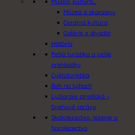
Múzeá, kultúra…
Múzeá a skanzeny
Ostatná kultúra
Galérie a divadlá
História
Pešia turistika a pešie
prehliadky
Cykloturistika
Beh na lyžiach
Lyžiarske strediská –
Snehové správy
Skalolezectvo, lezenie a
horolezectvo