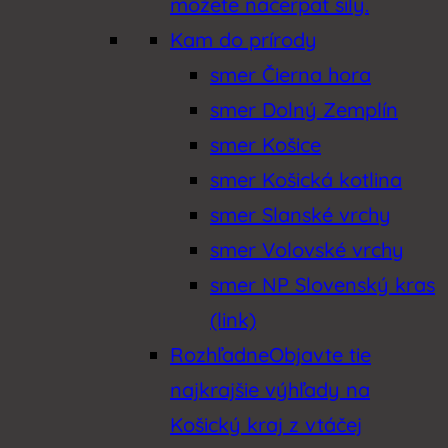
môžete načerpať sily.
Kam do prírody
smer Čierna hora
smer Dolný Zemplín
smer Košice
smer Košická kotlina
smer Slanské vrchy
smer Volovské vrchy
smer NP Slovenský kras
(link)
Rozhľadne
Objavte tie
najkrajšie výhľady na
Košický kraj z vtáčej