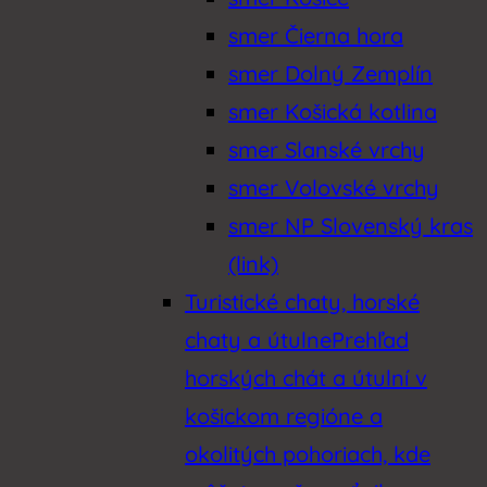
smer Čierna hora
Zemplín
smer Dolný Zemplín
smer Košická kotlina
smer Slanské vrchy
smer Volovské vrchy
smer NP Slovenský kras
(link)
Turistické chaty, horské
chaty a útulne
Prehľad
horských chát a útulní v
košickom regióne a
okolitých pohoriach, kde