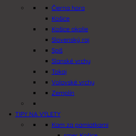
Čierna hora
Tipy a zážitky
Košice
Tokaj
Košice okolie
Slovenský raj
Trhy
Spiš
Vernisáže
Slanské vrchy
Tokaj
Vodná turistika
Volovské vrchy
Volovské vrchy
Zemplín
Výlety – turistika
TIPY NA VÝLETY
Workshopy, kurzy a prednášky
Kam za pamiatkami
Zaujímavosti
smer Košice