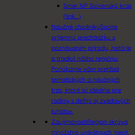
Smer NP Slovenský kras
(link…)
Náučné chodníky
Spojte
príjemnú prechádzku s
poznávaním prírody, histórie
a tradícií nášho regiónu.
Ponúkame vám prehľad
tematických a náučných
trás, ktoré sú ideálne pre
rodiny s deťmi aj zvedavých
turistov.
Zaujímavosti
Región skrýva
množstvo unikátnych miest,