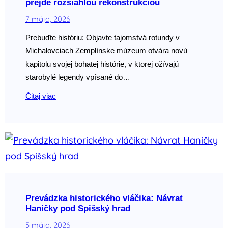
prejde rozsiahlou rekonštrukciou
7 mája, 2026
Prebuďte históriu: Objavte tajomstvá rotundy v
Michalovciach Zemplínske múzeum otvára novú
kapitolu svojej bohatej histórie, v ktorej ožívajú
starobylé legendy vpísané do…
Čitaj viac
Prevádzka historického vláčika: Návrat
Haničky pod Spišský hrad
5 mája, 2026