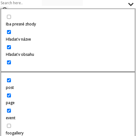
Prejsť
na
Iba presné zhody
obsah
Hľadať v názve
Hľadať v obsahu
post
page
event
foogallery