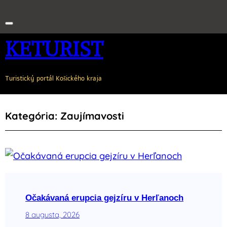
KETURIST
Turistický portál Košického kraja
Kategória:
Zaujímavosti
Očakávaná erupcia gejzíru v Herľanoch
8 augusta, 2026