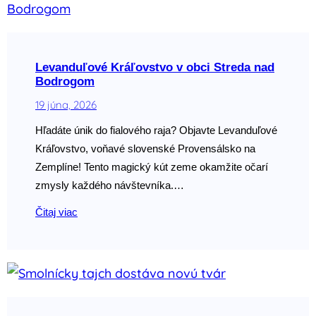
Levanduľové Kráľovstvo v obci Streda nad
Bodrogom
19 júna, 2026
Hľadáte únik do fialového raja? Objavte Levanduľové
Kráľovstvo, voňavé slovenské Provensálsko na
Zemplíne! Tento magický kút zeme okamžite očarí
zmysly každého návštevníka.…
Čitaj viac