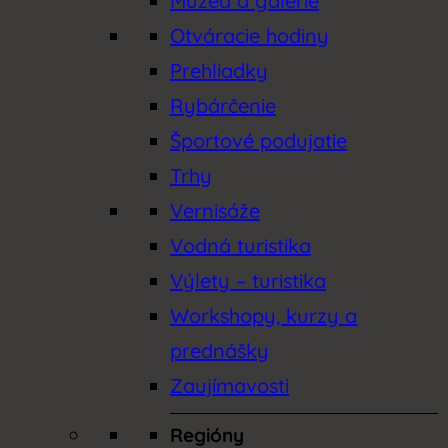
Múzeá a galérie
Otváracie hodiny
Lokálne poklady
Prehliadky
Lyžovanie
Rybárčenie
Múzeá a galérie
Športové podujatie
Trhy
Otváracie hodiny
Vernisáže
Prehliadky
Vodná turistika
Výlety – turistika
Rožňava (Gemer)
Workshopy, kurzy a
Slanské vrchy
prednášky
Zaujímavosti
Slovenský raj
Regióny
Spiš