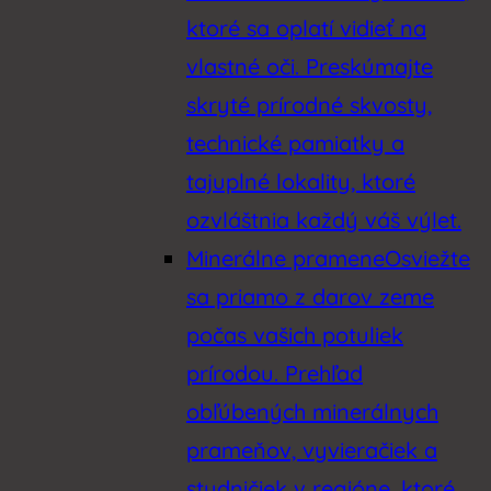
ktoré sa oplatí vidieť na
vlastné oči. Preskúmajte
skryté prírodné skvosty,
technické pamiatky a
tajuplné lokality, ktoré
ozvláštnia každý váš výlet.
Minerálne pramene
Osviežte
sa priamo z darov zeme
počas vašich potuliek
prírodou. Prehľad
obľúbených minerálnych
prameňov, vyvieračiek a
studničiek v regióne, ktoré