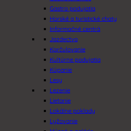
Gastro podujatia
Jazdectvo
Horské a turistické chaty
Korčulovanie
Informačné centrá
Jazdectvo
Košice
Korčulovanie
Košice okolie
Kultúrne podujatia
Kultúrne podujatia
Kúpanie
Lesy
Kúpanie
Lezenie
Lesy
Lietanie
Lokálne poklady
Lezenie
Lyžovanie
Lietanie