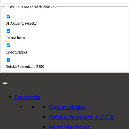
Filtruj v Kategóriách článkov
01 Aktuality (všetky)
Čierna hora
Cykloturistika
Detská železnica a ŽSSK
Gastro podujatia
Gastroturizmus
Spravodaj
Cykloturistika
Horské a turistické chaty
Detská železnica a ŽSSK
Informačné centrá
Gastroturizmus