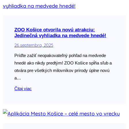
ZOO Košice otvorila novú atrakciu:
Jedinečná vyhliadka na medvede hnedé!
26 septembra, 2025
Príďte zažiť neopakovateľný pohľad na medvede
hnedé ako nikdy predtým! ZOO Košice spĺňa sľub a
otvára pre všetkých milovníkov prírody úplne novú
a…
Čitaj viac