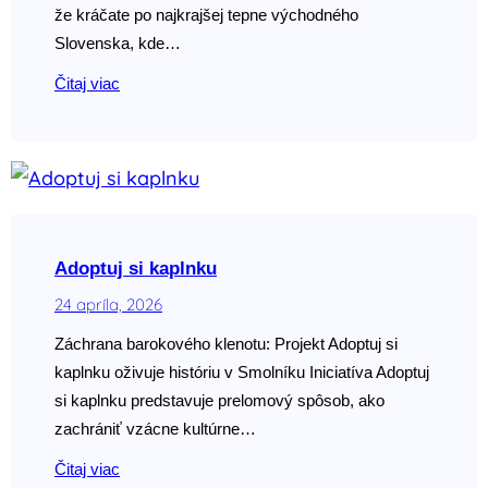
že kráčate po najkrajšej tepne východného
Slovenska, kde…
Čitaj viac
Adoptuj si kaplnku
24 apríla, 2026
Záchrana barokového klenotu: Projekt Adoptuj si
kaplnku oživuje históriu v Smolníku Iniciatíva Adoptuj
si kaplnku predstavuje prelomový spôsob, ako
zachrániť vzácne kultúrne…
Čitaj viac