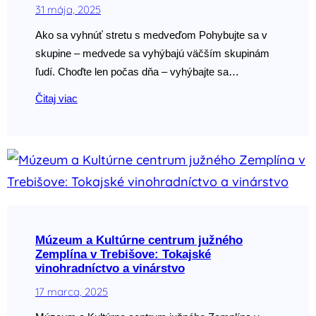
31 mája, 2025
Ako sa vyhnúť stretu s medveďom Pohybujte sa v
skupine – medvede sa vyhýbajú väčším skupinám
ľudí. Choďte len počas dňa – vyhýbajte sa…
Čitaj viac
Múzeum a Kultúrne centrum južného
Zemplína v Trebišove: Tokajské
vinohradníctvo a vinárstvo
17 marca, 2025