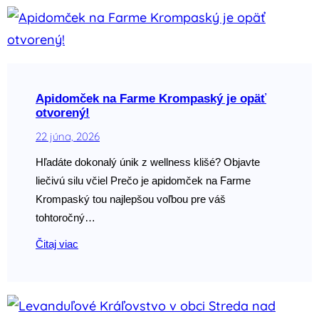
Apidomček na Farme Krompaský je opäť
otvorený!
22 júna, 2026
Hľadáte dokonalý únik z wellness klišé? Objavte
liečivú silu včiel Prečo je apidomček na Farme
Krompaský tou najlepšou voľbou pre váš
tohtoročný…
Čitaj viac