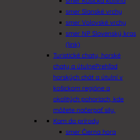
smer Košická kotlina
smer Slanské vrchy
smer Volovské vrchy
smer NP Slovenský kras
(link)
Turistické chaty, horské
chaty a útulne
Prehľad
horských chát a útulní v
košickom regióne a
okolitých pohoriach, kde
môžete načerpať sily.
Kam do prírody
smer Čierna hora