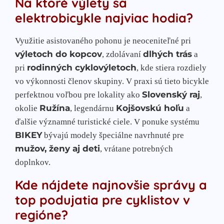
Na ktoré výlety sa
elektrobicykle najviac hodia?
Využitie asistovaného pohonu je neoceniteľné pri
výletoch do kopcov
dlhých trás
, zdolávaní
a
rodinných cyklovýletoch
pri
, kde stiera rozdiely
vo výkonnosti členov skupiny. V praxi sú tieto bicykle
Slovenský raj
perfektnou voľbou pre lokality ako
,
Ružína
Kojšovskú hoľu
okolie
, legendárnu
a
ďalšie významné turistické ciele. V ponuke systému
BIKEY
bývajú modely špeciálne navrhnuté pre
mužov, ženy aj deti
, vrátane potrebných
doplnkov.
Kde nájdete najnovšie správy a
top podujatia pre cyklistov v
regióne?