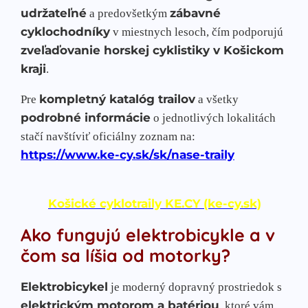
udržateľné
zábavné
a predovšetkým
cyklochodníky
v miestnych lesoch, čím podporujú
zveľaďovanie horskej cyklistiky v Košickom
kraji
.
kompletný katalóg trailov
Pre
a všetky
podrobné informácie
o jednotlivých lokalitách
stačí navštíviť oficiálny zoznam na:
https://www.ke-cy.sk/sk/nase-traily
Košické cyklotraily KE.CY (ke-cy.sk)
Ako fungujú elektrobicykle a v
čom sa líšia od motorky?
Elektrobicykel
je moderný dopravný prostriedok s
elektrickým motorom a batériou
, ktoré vám