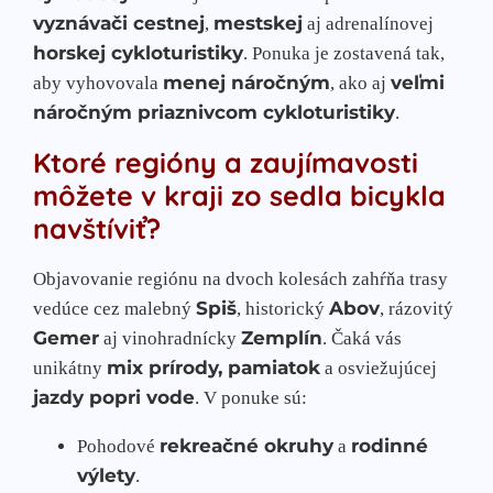
vyznávači cestnej
mestskej
,
aj adrenalínovej
horskej cykloturistiky
. Ponuka je zostavená tak,
menej náročným
veľmi
aby vyhovovala
, ako aj
náročným priaznivcom cykloturistiky
.
Ktoré regióny a zaujímavosti
môžete v kraji zo sedla bicykla
navštíviť?
Objavovanie regiónu na dvoch kolesách zahŕňa trasy
Spiš
Abov
vedúce cez malebný
, historický
, rázovitý
Gemer
Zemplín
aj vinohradnícky
. Čaká vás
mix prírody, pamiatok
unikátny
a osviežujúcej
jazdy popri vode
. V ponuke sú:
rekreačné okruhy
rodinné
Pohodové
a
výlety
.