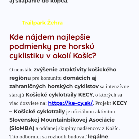
aj šliapanie do kopca
.
Trailpark Žehra
Kde nájdem najlepšie
podmienky pre horskú
cyklistiku v okolí Košíc?
zvýšenie atraktivity košického
O neustále
regiónu
domácich aj
pre komunitu
zahraničných horských cyklistov
sa intenzívne
Košické cyklotraily KECY
starajú
, o ktorých sa
https://ke-cy.sk/
KECY
viac dozviete na:
. Projekt
– Košické cyklotraily
je oficiálnou aktivitou
Slovenskej Mountainbikovej Asociácie
(SloMBA)
a oddanej skupiny nadšencov z Košíc.
legálne
Títo odborníci sa rozhodli budovať
,