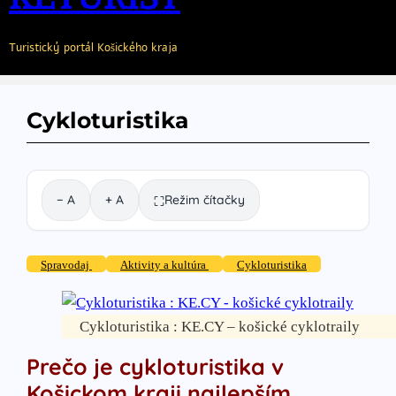
Turistický portál Košického kraja
Cykloturistika
− A
+ A
Režim čítačky
⛶
Spravodaj
Aktivity a kultúra
Cykloturistika
Cykloturistika : KE.CY – košické cyklotraily
Prečo je cykloturistika v
Košickom kraji najlepším