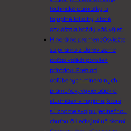
technické pamiatky a
tajuplné lokality, ktoré
ozvláštnia každý váš výlet.
Minerálne pramene
Osviežte
sa priamo z darov zeme
počas vašich potuliek
prírodou. Prehľad
obľúbených minerálnych
prameňov, vyvieračiek a
studničiek v regióne, ktoré
sú známe svojou jedinečnou
chuťou či liečivými účinkami.