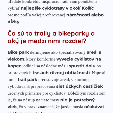
hľadáte konkrétnu inšpiráciu, radi vám pomôžeme
najlepšie cyklotrasy v okolí Košíc
vybrať
náročnosti alebo
presne podľa vašej preferovanej
dĺžky
.
Čo sú to traily a bikeparky a
aký je medzi nimi rozdiel?
Bike park
areál s
definujeme ako špecializovaný
vlekom
vyvezie cyklistov na
, ktorý komfortne
kopec
spustiť dolu
, odkiaľ sa následne môžu
po
trasách rôznej obtiažnosti
pripravených
. Naproti
trail park
tomu
predstavuje areál, v ktorom je
sieť úzkych cestičiek
vybudovaná prepracovaná
určených primárne pre cyklistov. Dôležitým rozdielom
nie je potrebný
je, že na nástup na tieto trasy
vlek
očakávať
, čo v praxi znamená, že jazdci musia