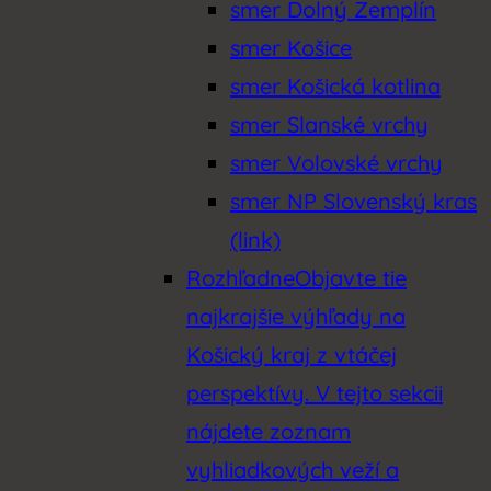
smer Dolný Zemplín
smer Košice
smer Košická kotlina
smer Slanské vrchy
smer Volovské vrchy
smer NP Slovenský kras
(link)
Rozhľadne
Objavte tie
najkrajšie výhľady na
Košický kraj z vtáčej
perspektívy. V tejto sekcii
nájdete zoznam
vyhliadkových veží a