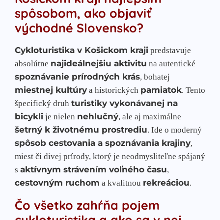
spôsobom, ako objaviť
východné Slovensko?
Cykloturistika v Košickom kraji
predstavuje
najideálnejšiu aktivitu
absolútne
na autentické
spoznávanie prírodných krás
, bohatej
miestnej kultúry
pamiatok
a historických
. Tento
turistiky vykonávanej na
špecifický druh
bicykli
nehlučný
je nielen
, ale aj maximálne
šetrný k životnému prostrediu
. Ide o moderný
spôsob cestovania a spoznávania krajiny
,
miest či divej prírody, ktorý je neodmysliteľne spájaný
aktívnym strávením voľného času
s
,
cestovným ruchom
rekreáciou
a kvalitnou
.
Čo všetko zahŕňa pojem
cykloturistika a ako sa v nej