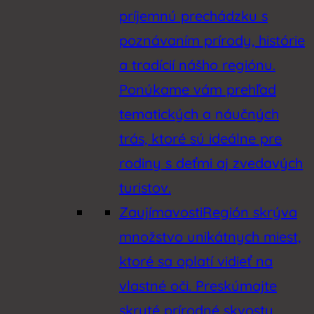
príjemnú prechádzku s
poznávaním prírody, histórie
a tradícií nášho regiónu.
Ponúkame vám prehľad
tematických a náučných
trás, ktoré sú ideálne pre
rodiny s deťmi aj zvedavých
turistov.
Zaujímavosti
Región skrýva
množstvo unikátnych miest,
ktoré sa oplatí vidieť na
vlastné oči. Preskúmajte
skryté prírodné skvosty,