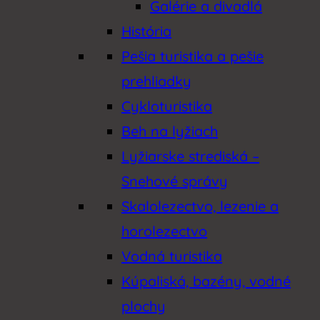
Galérie a divadlá
História
Pešia turistika a pešie
prehliadky
Cykloturistika
Beh na lyžiach
Lyžiarske strediská –
Snehové správy
Skalolezectvo, lezenie a
horolezectvo
Vodná turistika
Kúpaliská, bazény, vodné
plochy