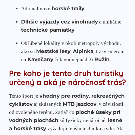
horské traily
Adrenalínové
.
Dlhšie výjazdy cez vinohrady
a unikátne
technické pamiatky
.
Obľúbené lokality v okolí metropoly východu,
Mestské lesy
Alpinka
ako sú
,
, trasy smerom
Kavečany
Ružín
na
či k vodnej nádrži
.
Pre koho je tento druh turistiky
určený a aká je náročnosť trás?
vhodný pre rodiny
rekreačných
Tento šport je
,
cyklistov
MTB jazdcov
aj skúsených
, v závislosti
ploché úseky pri
od zvoleného terénu. Zatiaľ čo
vodných plochách
lesné
sú fyzicky nenáročné,
a horské trasy
vyžadujú lepšiu techniku a silu. Ak