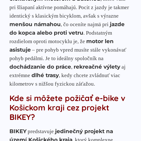
pri šliapaní aktívne pomáhajú. Pocit z jazdy je takmer
identický s klasickým bicyklom, avšak s výrazne
menšou námahou
jazde
, čo oceníte najmä pri
do kopca alebo proti vetru
. Podstatným
motor len
rozdielom oproti motocyklu je, že
asistuje
– pre pohyb vpred musíte stále vykonávať
pohyb pedálmi. Je to ideálny spoločník na
dochádzanie do práce
rekreačné výlety
,
aj
dlhé trasy
extrémne
, kedy chcete zvládnuť viac
kilometrov s nižšou fyzickou záťažou.
Kde si môžete požičať e-bike v
Košickom kraji cez projekt
BIKEY?
BIKEY
jedinečný projekt na
predstavuje
území Košického kraja
, ktorý komplexne