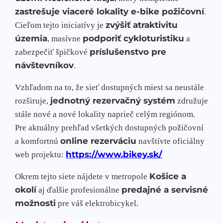
zastrešuje viaceré lokality e-bike požičovní
.
zvýšiť atraktivitu
Cieľom tejto iniciatívy je
územia
podporiť cykloturistiku
, masívne
a
príslušenstvo pre
zabezpečiť špičkové
návštevníkov
.
Vzhľadom na to, že sieť dostupných miest sa neustále
jednotný rezervačný systém
rozširuje,
združuje
stále nové a nové lokality naprieč celým regiónom.
Pre aktuálny prehľad všetkých dostupných požičovní
online rezerváciu
a komfortnú
navštívte oficiálny
https://www.bikey.sk/
web projektu:
Košice a
Okrem tejto siete nájdete v metropole
okolí
predajné a servisné
aj ďalšie profesionálne
možnosti
pre váš elektrobicykel.