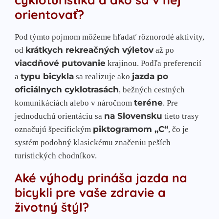
orientovať?
Pod týmto pojmom môžeme hľadať rôznorodé aktivity,
krátkych rekreačných výletov
od
až po
viacdňové putovanie
krajinou. Podľa preferencií
typu bicykla
jazda po
a
sa realizuje ako
oficiálnych cyklotrasách
, bežných cestných
teréne
komunikáciách alebo v náročnom
. Pre
na Slovensku
jednoduchú orientáciu sa
tieto trasy
piktogramom „C“
označujú špecifickým
, čo je
systém podobný klasickému značeniu peších
turistických chodníkov.
Aké výhody prináša jazda na
bicykli pre vaše zdravie a
životný štýl?