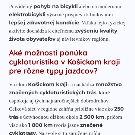
pohyb na bicykli
Pravidelný
alebo na modernom
elektrobicykli
výrazne prispieva k budovaniu
lepšej zdravotnej kondície
. Vďaka tejto fyzickej
zvýšeniu kvality
aktivite dochádza k citeľnému
života obyvateľov
aj návštevníkov regiónu.
Aké možnosti ponúka
cykloturistika v Košickom kraji
pre rôzne typy jazdcov?
Košickom kraji
množstvo
V celom
sa nachádza
značených cykloturistických trás
, ktoré
uspokoja aj tých najnáročnejších dobrodruhov.
250
Celková sieť v regióne zahŕňa približne viac ako
trás
2 500 km
s úctyhodnou dĺžkou okolo
, pričom
1 800 km
značené
viac ako
tvoria jasne
cyklotrasy
. Na svoje si tu zaručene prídu