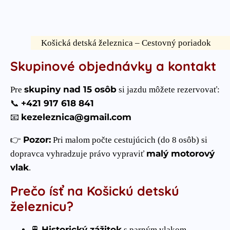
Košická detská železnica – Cestovný poriadok
Skupinové objednávky a kontakt
skupiny nad 15 osôb
Pre
si jazdu môžete rezervovať:
+421 917 618 841
📞
kezeleznica@gmail.com
📧
Pozor:
👉
Pri malom počte cestujúcich (do 8 osôb) si
malý motorový
dopravca vyhradzuje právo vypraviť
vlak
.
Prečo ísť na Košickú detskú
železnicu?
Historický zážitok
🚆
s parným vlakom