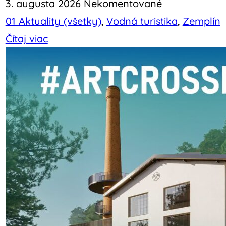
3. augusta 2026
Nekomentované
01 Aktuality (všetky)
,
Vodná turistika
,
Zemplín
Čítaj viac