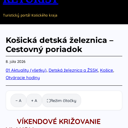
Turistický portál Košického kraja
Košická detská železnica –
Cestovný poriadok
8. júla 2026
01 Aktuality (všetky)
, 
Detská železnica a ŽSSK
, 
Košice
, 
Otváracie hodiny
− A
+ A
Režim čítačky
⛶
VÍKENDOVÉ KRIŽOVANIE