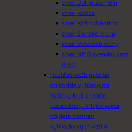
smer Dolný Zemplín
smer Košice
smer Košická kotlina
smer Slanské vrchy
smer Volovské vrchy
smer NP Slovenský kras
(link)
Rozhľadne
Objavte tie
najkrajšie výhľady na
Košický kraj z vtáčej
perspektívy. V tejto sekcii
nájdete zoznam
vyhliadkových veží a