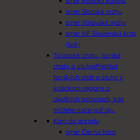
smer Košická kotlina
smer Slanské vrchy
smer Volovské vrchy
smer NP Slovenský kras
(link)
Turistické chaty, horské
chaty a útulne
Prehľad
horských chát a útulní v
košickom regióne a
okolitých pohoriach, kde
môžete načerpať sily.
Kam do prírody
smer Čierna hora