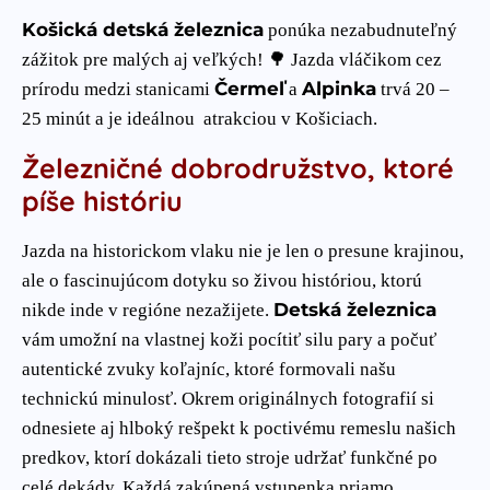
Košická detská železnica
ponúka nezabudnuteľný
zážitok pre malých aj veľkých! 🌳 Jazda vláčikom cez
Čermeľ
Alpinka
prírodu medzi stanicami
a
trvá 20 –
25 minút a je ideálnou atrakciou v Košiciach.
Železničné dobrodružstvo, ktoré
píše históriu
Jazda na historickom vlaku nie je len o presune krajinou,
ale o fascinujúcom dotyku so živou históriou, ktorú
Detská železnica
nikde inde v regióne nezažijete.
vám umožní na vlastnej koži pocítiť silu pary a počuť
autentické zvuky koľajníc, ktoré formovali našu
technickú minulosť. Okrem originálnych fotografií si
odnesiete aj hlboký rešpekt k poctivému remeslu našich
predkov, ktorí dokázali tieto stroje udržať funkčné po
celé dekády. Každá zakúpená vstupenka priamo