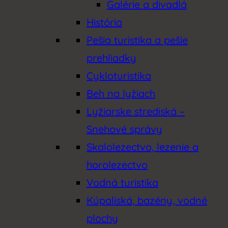
Galérie a divadlá
História
Pešia turistika a pešie
prehliadky
Cykloturistika
Beh na lyžiach
Lyžiarske strediská –
Snehové správy
Skalolezectvo, lezenie a
horolezectvo
Vodná turistika
Kúpaliská, bazény, vodné
plochy