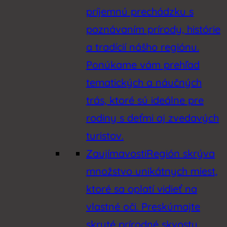
príjemnú prechádzku s
poznávaním prírody, histórie
a tradícií nášho regiónu.
Ponúkame vám prehľad
tematických a náučných
trás, ktoré sú ideálne pre
rodiny s deťmi aj zvedavých
turistov.
Zaujímavosti
Región skrýva
množstvo unikátnych miest,
ktoré sa oplatí vidieť na
vlastné oči. Preskúmajte
skryté prírodné skvosty,