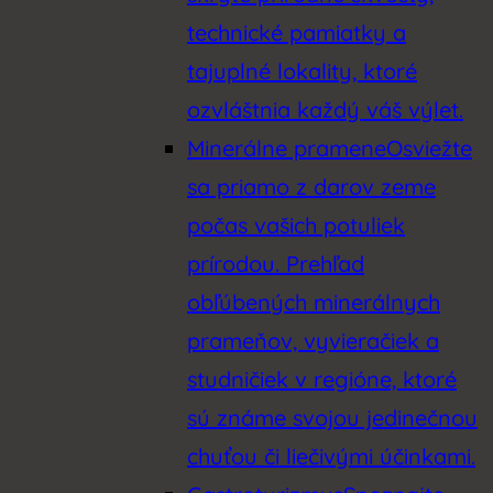
technické pamiatky a
tajuplné lokality, ktoré
ozvláštnia každý váš výlet.
Minerálne pramene
Osviežte
sa priamo z darov zeme
počas vašich potuliek
prírodou. Prehľad
obľúbených minerálnych
prameňov, vyvieračiek a
studničiek v regióne, ktoré
sú známe svojou jedinečnou
chuťou či liečivými účinkami.