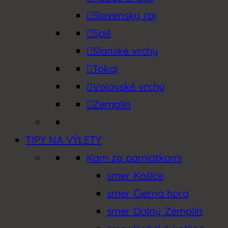
Slovenský raj
Spiš
Slanské vrchy
Tokaj
Volovské vrchy
Zemplín
TIPY NA VÝLETY
Kam za pamiatkami
smer Košice
smer Čierna hora
smer Dolný Zemplín