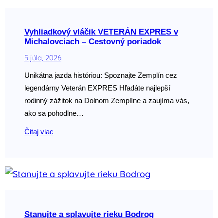
Vyhliadkový vláčik VETERÁN EXPRES v
Michalovciach – Cestovný poriadok
5 júla, 2026
Unikátna jazda históriou: Spoznajte Zemplín cez
legendárny Veterán EXPRES Hľadáte najlepší
rodinný zážitok na Dolnom Zemplíne a zaujíma vás,
ako sa pohodlne…
Čitaj viac
Stanujte a splavujte rieku Bodrog