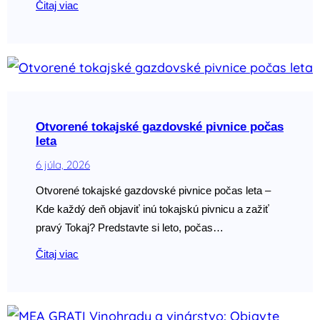
Čitaj viac
Otvorené tokajské gazdovské pivnice počas
leta
6 júla, 2026
Otvorené tokajské gazdovské pivnice počas leta –
Kde každý deň objaviť inú tokajskú pivnicu a zažiť
pravý Tokaj? Predstavte si leto, počas…
Čitaj viac