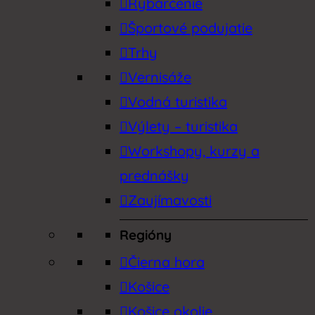
Rybárčenie
Športové podujatie
Trhy
Vernisáže
Vodná turistika
Výlety – turistika
Workshopy, kurzy a
prednášky
Zaujímavosti
Regióny
Čierna hora
Košice
Košice okolie