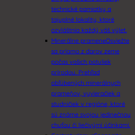
technické pamiatky a
tajuplné lokality, ktoré
ozvláštnia každý váš výlet.
Minerálne pramene
Osviežte
sa priamo z darov zeme
počas vašich potuliek
prírodou. Prehľad
obľúbených minerálnych
prameňov, vyvieračiek a
studničiek v regióne, ktoré
sú známe svojou jedinečnou
chuťou či liečivými účinkami.