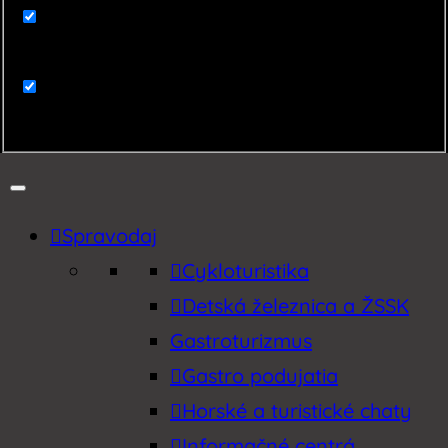
Zaujímavosti
Zemplín
Spravodaj
Cykloturistika
Detská železnica a ŽSSK
Gastroturizmus
Gastro podujatia
Horské a turistické chaty
Informačné centrá