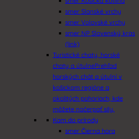
smer Košická kotlina
smer Slanské vrchy
smer Volovské vrchy
smer NP Slovenský kras
(link)
Turistické chaty, horské
chaty a útulne
Prehľad
horských chát a útulní v
košickom regióne a
okolitých pohoriach, kde
môžete načerpať sily.
Kam do prírody
smer Čierna hora