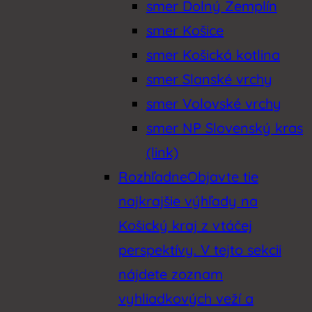
smer Dolný Zemplín
smer Košice
smer Košická kotlina
smer Slanské vrchy
smer Volovské vrchy
smer NP Slovenský kras
(link)
Rozhľadne
Objavte tie
najkrajšie výhľady na
Košický kraj z vtáčej
perspektívy. V tejto sekcii
nájdete zoznam
vyhliadkových veží a