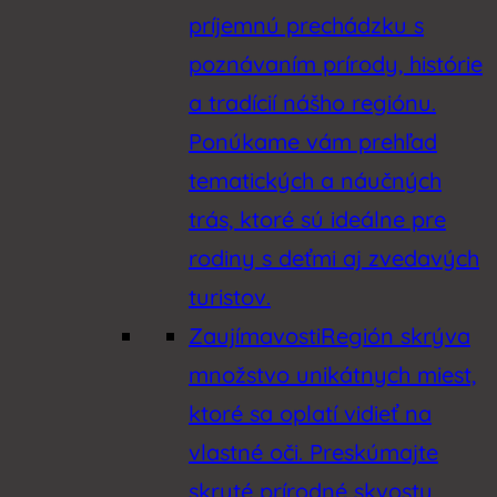
príjemnú prechádzku s
poznávaním prírody, histórie
a tradícií nášho regiónu.
Ponúkame vám prehľad
tematických a náučných
trás, ktoré sú ideálne pre
rodiny s deťmi aj zvedavých
turistov.
Zaujímavosti
Región skrýva
množstvo unikátnych miest,
ktoré sa oplatí vidieť na
vlastné oči. Preskúmajte
skryté prírodné skvosty,