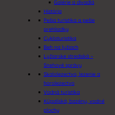
Galérie a divadlá
História
Pešia turistika a pešie
prehliadky
Cykloturistika
Beh na lyžiach
Lyžiarske strediská –
Snehové správy
Skalolezectvo, lezenie a
horolezectvo
Vodná turistika
Kúpaliská, bazény, vodné
plochy