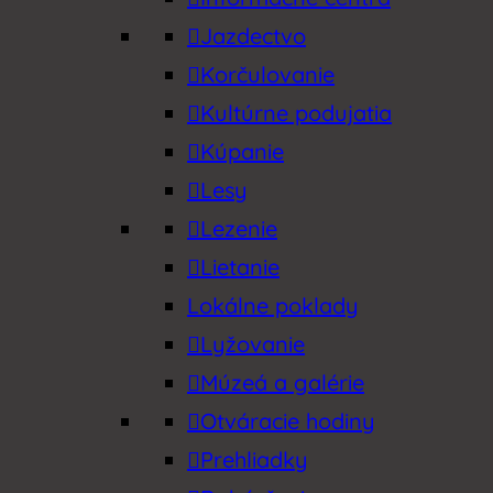
Jazdectvo
Korčulovanie
Kultúrne podujatia
Kúpanie
Lesy
Lezenie
Lietanie
Lokálne poklady
Lyžovanie
Múzeá a galérie
Otváracie hodiny
Prehliadky