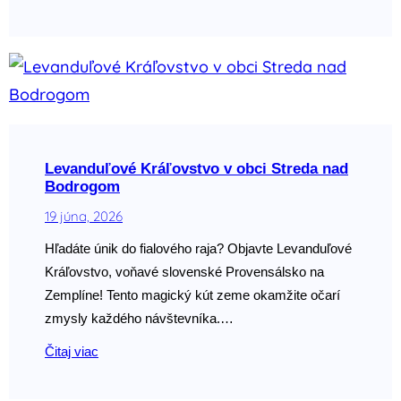
Levanduľové Kráľovstvo v obci Streda nad
Bodrogom
19 júna, 2026
Hľadáte únik do fialového raja? Objavte Levanduľové
Kráľovstvo, voňavé slovenské Provensálsko na
Zemplíne! Tento magický kút zeme okamžite očarí
zmysly každého návštevníka.…
Čitaj viac