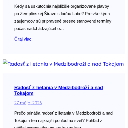
Kedy sa uskutočnia najbližšie organizované plavby
po Zemplínskej Šírave s loďou Labe? Pre všetkých
záujemcov sú pripravené presne stanovené termíny
počas nadchádzajúceho…
Čitaj viac
Radosť z lietania v Medzibodroží a nad
Tokajom
27 mája, 2026
Prečo prináša radosť z lietania v Medzibodroží a nad
Tokajom ten najkrajší pohľad na svet? Pohľad z
vtáčej perspektívy na krajinu zaliatu…