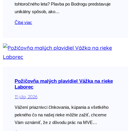
tohtoročného leta? Plavba po Bodrogu predstavuje
unikátny spôsob, ako…
Čitaj viac
Požičovňa malých plavidiel Vážka na rieke
Laborec
11 júla, 2026
Vážení priaznivci člnkovania, kúpania a všetkého
pekného čo na našej rieke môžte zažiť, chceme
Vám oznámiť, že z dôvodu prác na MVE…