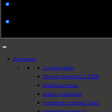
Zaujímavosti
Zemplín
Spravodaj
Cykloturistika
Detská železnica a ŽSSK
Gastroturizmus
Gastro podujatia
Horské a turistické chaty
Informačné centrá