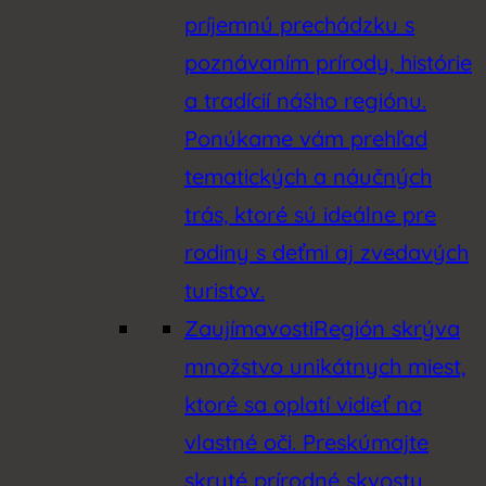
príjemnú prechádzku s
poznávaním prírody, histórie
a tradícií nášho regiónu.
Ponúkame vám prehľad
tematických a náučných
trás, ktoré sú ideálne pre
rodiny s deťmi aj zvedavých
turistov.
Zaujímavosti
Región skrýva
množstvo unikátnych miest,
ktoré sa oplatí vidieť na
vlastné oči. Preskúmajte
skryté prírodné skvosty,