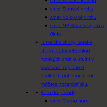
smer Košická kotlina
smer Slanské vrchy
smer Volovské vrchy
smer NP Slovenský kras
(link)
Turistické chaty, horské
chaty a útulne
Prehľad
horských chát a útulní v
košickom regióne a
okolitých pohoriach, kde
môžete načerpať sily.
Kam do prírody
smer Čierna hora