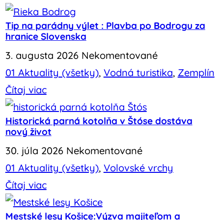
Tip na parádny výlet : Plavba po Bodrogu za
hranice Slovenska
3. augusta 2026
Nekomentované
01 Aktuality (všetky)
,
Vodná turistika
,
Zemplín
Čítaj viac
Historická parná kotolňa v Štóse dostáva
nový život
30. júla 2026
Nekomentované
01 Aktuality (všetky)
,
Volovské vrchy
Čítaj viac
Mestské lesy Košice:Výzva majiteľom a