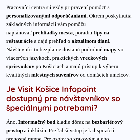
Pracovníci centra sú vždy pripravení pomôcť s
personalizovanými odporúčaniami
. Okrem poskytnutia
základných informácií vám pomôžu
naplánovať
prehliadky mesta
, poradia
tipy na
reštaurácie
a dajú prehľad o
aktuálnom dianí
.
Návštevníci tu bezplatne dostanú podrobné
mapy
vo
viacerých jazykoch, praktických
vreckových
sprievodcov
po Košiciach a majú prístup k výberu
kvalitných
miestnych suvenírov
od domácich umelcov.
Je Visit Košice Infopoint
dostupný pre návštevníkov so
špeciálnymi potrebami?
Áno,
Informačný bod
kladie dôraz na
bezbariérový
prístup
a inklúziu. Pre ľahší vstup je k dispozícii
prenosná rampa. Pre osoby so zrakovým alebo