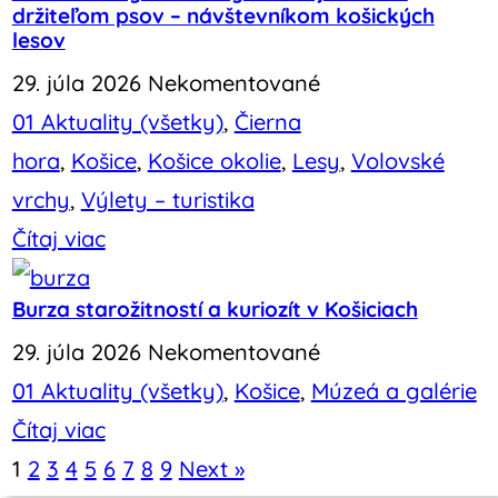
držiteľom psov – návštevníkom košických
lesov
29. júla 2026
Nekomentované
01 Aktuality (všetky)
,
Čierna
hora
,
Košice
,
Košice okolie
,
Lesy
,
Volovské
vrchy
,
Výlety – turistika
Čítaj viac
Burza starožitností a kuriozít v Košiciach
29. júla 2026
Nekomentované
01 Aktuality (všetky)
,
Košice
,
Múzeá a galérie
Čítaj viac
1
2
3
4
5
6
7
8
9
Next »