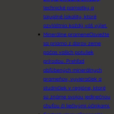
technické pamiatky a
tajuplné lokality, ktoré
ozvláštnia každý váš výlet.
Minerálne pramene
Osviežte
sa priamo z darov zeme
počas vašich potuliek
prírodou. Prehľad
obľúbených minerálnych
prameňov, vyvieračiek a
studničiek v regióne, ktoré
sú známe svojou jedinečnou
chuťou či liečivými účinkami.