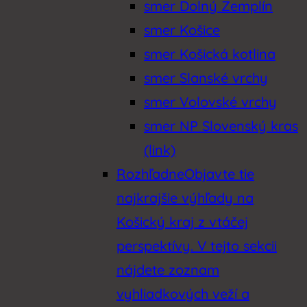
smer Dolný Zemplín
smer Košice
smer Košická kotlina
smer Slanské vrchy
smer Volovské vrchy
smer NP Slovenský kras
(link)
Rozhľadne
Objavte tie
najkrajšie výhľady na
Košický kraj z vtáčej
perspektívy. V tejto sekcii
nájdete zoznam
vyhliadkových veží a