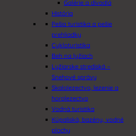
Galérie a divadlá
História
Pešia turistika a pešie
prehliadky
Cykloturistika
Beh na lyžiach
Lyžiarske strediská –
Snehové správy
Skalolezectvo, lezenie a
horolezectvo
Vodná turistika
Kúpaliská, bazény, vodné
plochy