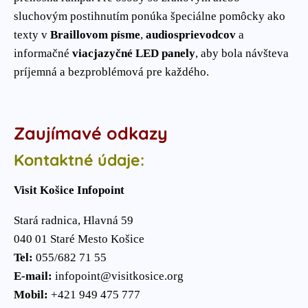
sluchovým postihnutím ponúka špeciálne pomôcky ako
texty v
Braillovom písme
,
audiosprievodcov
a
informačné
viacjazyčné LED panely
, aby bola návšteva
príjemná a bezproblémová pre každého.
Zaujímavé odkazy
Kontaktné údaje:
Visit Košice Infopoint
Stará radnica, Hlavná 59
040 01 Staré Mesto Košice
Tel:
055/682 71 55
E-mail:
infopoint@visitkosice.org
Mobil:
+421 949 475 777