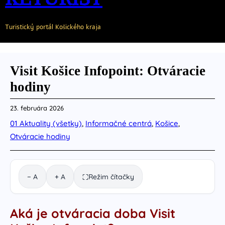
Turistický portál Košického kraja
Visit Košice Infopoint: Otváracie
hodiny
23. februára 2026
01 Aktuality (všetky)
, 
Informačné centrá
, 
Košice
, 
Otváracie hodiny
− A
+ A
Režim čítačky
⛶
Aká je otváracia doba Visit