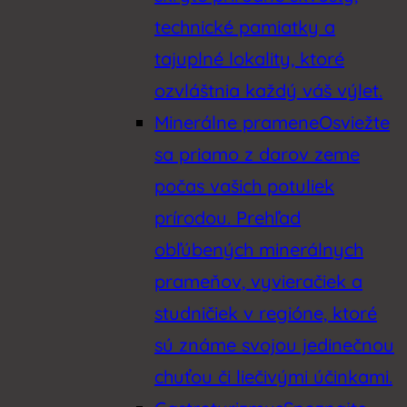
technické pamiatky a
tajuplné lokality, ktoré
ozvláštnia každý váš výlet.
Minerálne pramene
Osviežte
sa priamo z darov zeme
počas vašich potuliek
prírodou. Prehľad
obľúbených minerálnych
prameňov, vyvieračiek a
studničiek v regióne, ktoré
sú známe svojou jedinečnou
chuťou či liečivými účinkami.