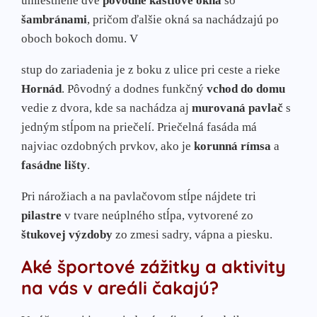
umiestnené dve
pôvodné kastlové okná
so
šambránami
, pričom ďalšie okná sa nachádzajú po
oboch bokoch domu. V
stup do zariadenia je z boku z ulice pri ceste a rieke
Hornád
. Pôvodný a dodnes funkčný
vchod do domu
vedie z dvora, kde sa nachádza aj
murovaná pavlač
s
jedným stĺpom na priečelí. Priečelná fasáda má
najviac ozdobných prvkov, ako je
korunná rímsa
a
fasádne lišty
.
Pri nárožiach a na pavlačovom stĺpe nájdete tri
pilastre
v tvare neúplného stĺpa, vytvorené zo
štukovej výzdoby
zo zmesi sadry, vápna a piesku.
Aké športové zážitky a aktivity
na vás v areáli čakajú?