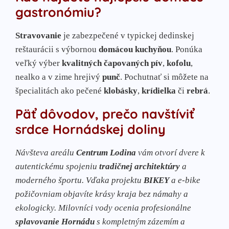
gastronómiu?
Stravovanie
je zabezpečené v typickej dedinskej
reštaurácii s výbornou
domácou kuchyňou
. Ponúka
veľký výber
kvalitných čapovaných pív
,
kofolu
,
nealko a v zime hrejivý
punč
. Pochutnať si môžete na
špecialitách ako pečené
klobásky
,
krídielka
či
rebrá
.
Päť dôvodov, prečo navštíviť
srdce Hornádskej doliny
Návšteva areálu
Centrum Lodina
vám otvorí dvere k
autentickému spojeniu
tradičnej architektúry
a
moderného športu. Vďaka projektu
BIKEY
a e-bike
požičovniam objavíte krásy kraja bez námahy a
ekologicky. Milovníci vody ocenia profesionálne
splavovanie Hornádu
s kompletným zázemím a