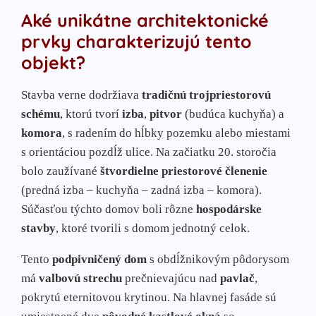
Aké unikátne architektonické
prvky charakterizujú tento
objekt?
Stavba verne dodržiava
tradičnú trojpriestorovú
schému
, ktorú tvorí
izba
,
pitvor
(budúca kuchyňa) a
komora
, s radením do hĺbky pozemku alebo miestami
s orientáciou pozdĺž ulice. Na začiatku 20. storočia
bolo zaužívané
štvordielne priestorové členenie
(predná izba – kuchyňa – zadná izba – komora).
Súčasťou týchto domov boli rôzne
hospodárske
stavby
, ktoré tvorili s domom jednotný celok.
Tento
podpivničený dom
s obdĺžnikovým pôdorysom
má
valbovú strechu
prečnievajúcu nad
pavlač
,
pokrytú eternitovou krytinou. Na hlavnej fasáde sú