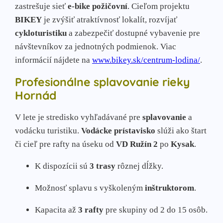
zastrešuje sieť
e-bike požičovní
. Cieľom projektu
BIKEY
je zvýšiť atraktívnosť lokalít, rozvíjať
cykloturistiku
a zabezpečiť dostupné vybavenie pre
návštevníkov za jednotných podmienok. Viac
informácií nájdete na
www.bikey.sk/centrum-lodina/
.
Profesionálne splavovanie rieky
Hornád
V lete je stredisko vyhľadávané pre
splavovanie
a
vodácku turistiku.
Vodácke prístavisko
slúži ako štart
či cieľ pre rafty na úseku od
VD Ružín 2
po
Kysak
.
K dispozícii sú
3 trasy
rôznej dĺžky.
Možnosť splavu s vyškoleným
inštruktorom
.
Kapacita až
3 rafty
pre skupiny od 2 do 15 osôb.