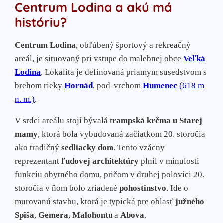
Centrum Lodina a akú má
históriu?
Centrum Lodina
, obľúbený športový a rekreačný
areál, je situovaný pri vstupe do malebnej obce
Veľká
Lodina
. Lokalita je definovaná priamym susedstvom s
brehom rieky
Hornád
, pod vrchom
Humenec
(618 m
n. m.)
.
V srdci areálu stojí bývalá
trampská krčma u Starej
mamy
, ktorá bola vybudovaná začiatkom 20. storočia
ako tradičný
sedliacky dom
. Tento vzácny
reprezentant
ľudovej architektúry
plnil v minulosti
funkciu obytného domu, pričom v druhej polovici 20.
storočia v ňom bolo zriadené
pohostinstvo
. Ide o
murovanú stavbu, ktorá je typická pre oblasť
južného
Spiša
,
Gemera
,
Malohontu
a
Abova
.