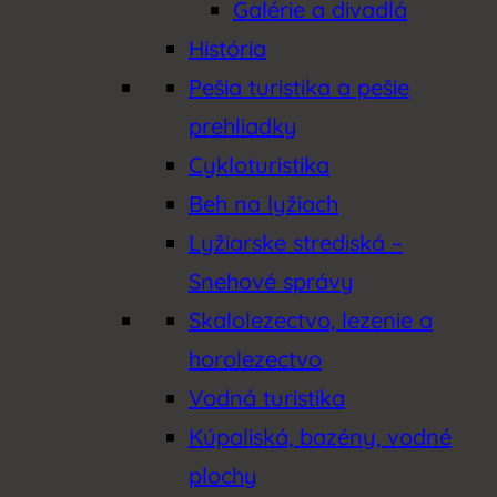
Galérie a divadlá
História
Pešia turistika a pešie
prehliadky
Cykloturistika
Beh na lyžiach
Lyžiarske strediská –
Snehové správy
Skalolezectvo, lezenie a
horolezectvo
Vodná turistika
Kúpaliská, bazény, vodné
plochy