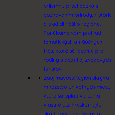
príjemnú prechádzku s
poznávaním prírody, histórie
a tradícií nášho regiónu.
Ponúkame vám prehľad
tematických a náučných
trás, ktoré sú ideálne pre
rodiny s deťmi aj zvedavých
turistov.
Zaujímavosti
Región skrýva
množstvo unikátnych miest,
ktoré sa oplatí vidieť na
vlastné oči. Preskúmajte
skryté prírodné skvosty,