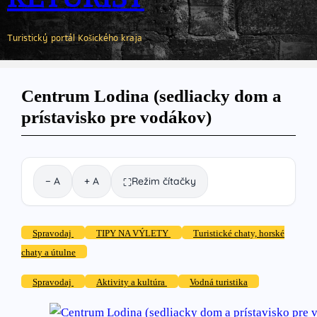
Turistický portál Košického kraja
Centrum Lodina (sedliacky dom a
prístavisko pre vodákov)
− A
+ A
Režim čítačky
⛶
Spravodaj
TIPY NA VÝLETY
Turistické chaty, horské
chaty a útulne
Spravodaj
Aktivity a kultúra
Vodná turistika