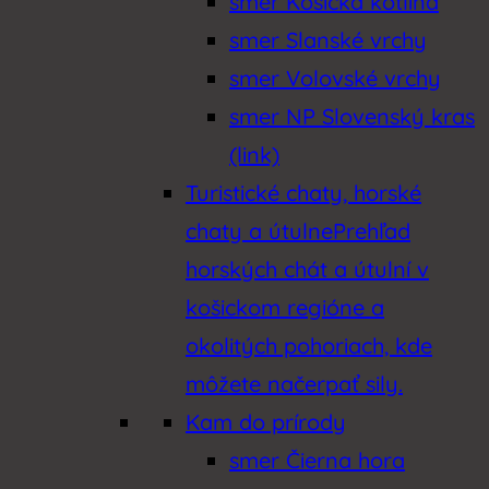
smer Košická kotlina
smer Slanské vrchy
smer Volovské vrchy
smer NP Slovenský kras
(link)
Turistické chaty, horské
chaty a útulne
Prehľad
horských chát a útulní v
košickom regióne a
okolitých pohoriach, kde
môžete načerpať sily.
Kam do prírody
smer Čierna hora