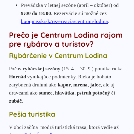
Prevádzka v letnej sezóne (apríl – október) od
9:00 do 18:00
. Rezervácie sú možné cez
booqme.sk/sk/rezervacia/centrum-lodina
.
Prečo je Centrum Lodina rajom
pre rybárov a turistov?
Rybárčenie v Centrum Lodina
Počas
rybárskej sezóny
(15. 4. – 30. 9.) ponúka rieka
Hornád
vynikajúce podmienky. Rieka je bohato
zarybnená druhmi ako
kapor
,
mrena
,
jalec
, ale aj
dravcami ako
sumec
,
hlavátka
,
pstruh potočný
či
zubáč
.
Pešia turistika
V obci začína
modrá turistická trasa, ktorá vedie až