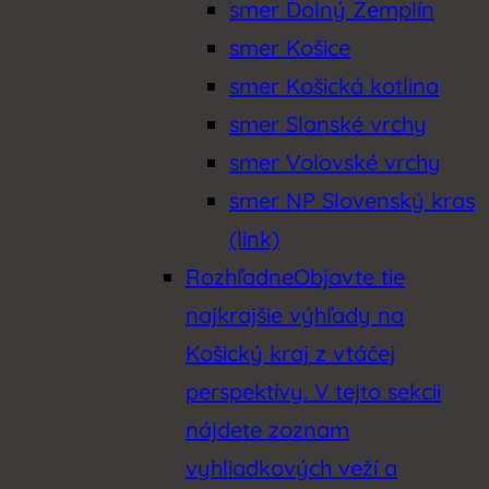
smer Dolný Zemplín
smer Košice
smer Košická kotlina
smer Slanské vrchy
smer Volovské vrchy
smer NP Slovenský kras
(link)
Rozhľadne
Objavte tie
najkrajšie výhľady na
Košický kraj z vtáčej
perspektívy. V tejto sekcii
nájdete zoznam
vyhliadkových veží a