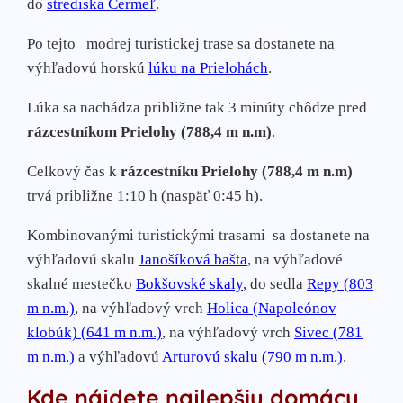
do
strediska Čermeľ
.
Po tejto
modrej turistickej trase sa dostanete na
výhľadovú horskú
lúku na Prielohách
.
Lúka sa nachádza približne tak 3 minúty chôdze pred
rázcestníkom Prielohy (788,4 m n.m)
.
Celkový čas k
rázcestníku Prielohy (788,4 m n.m)
trvá približne 1:10 h (naspäť 0:45 h).
Kombinovanými turistickými trasami sa dostanete na
výhľadovú skalu
Janošíková bašta
, na výhľadové
skalné mestečko
Bokšovské skaly
, do sedla
Repy (803
m n.m.)
, na výhľadový vrch
Holica (Napoleónov
klobúk) (641 m n.m.)
, na výhľadový vrch
Sivec (781
m n.m.)
a výhľadovú
Arturovú skalu (790 m n.m.)
.
Kde nájdete najlepšiu domácu