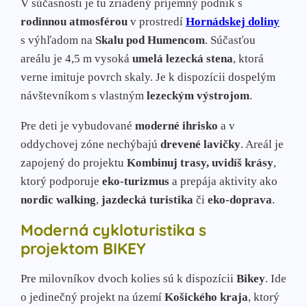
V súčasnosti je tu zriadený príjemný podnik s
rodinnou atmosférou
v prostredí
Hornádskej doliny
s výhľadom na
Skalu pod Humencom
. Súčasťou
areálu je 4,5 m vysoká
umelá lezecká stena
, ktorá
verne imituje povrch skaly. Je k dispozícii dospelým
návštevníkom s vlastným
lezeckým výstrojom
.
Pre deti je vybudované
moderné ihrisko
a v
oddychovej zóne nechýbajú
drevené lavičky
. Areál je
zapojený do projektu
Kombinuj trasy, uvidíš krásy
,
ktorý podporuje
eko-turizmus
a prepája aktivity ako
nordic walking
,
jazdecká turistika
či
eko-doprava
.
Moderná cykloturistika s
projektom BIKEY
Pre milovníkov dvoch kolies sú k dispozícii
Bikey
. Ide
o jedinečný projekt na území
Košického kraja
, ktorý