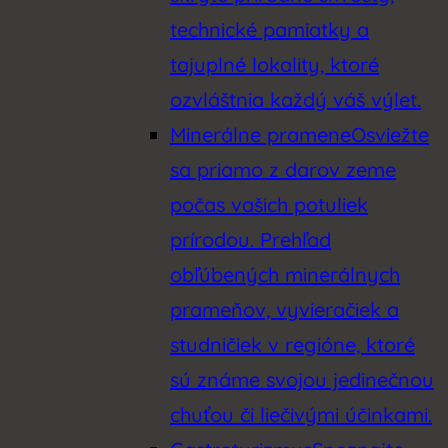
technické pamiatky a
tajuplné lokality, ktoré
ozvláštnia každý váš výlet.
Minerálne pramene
Osviežte
sa priamo z darov zeme
počas vašich potuliek
prírodou. Prehľad
obľúbených minerálnych
prameňov, vyvieračiek a
studničiek v regióne, ktoré
sú známe svojou jedinečnou
chuťou či liečivými účinkami.