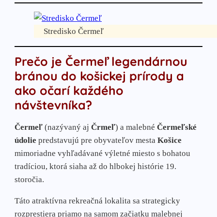
Športovo-rekreačné strediská:
Športovo-relaxačné stredisko Porač PARK
Stredisko Jahodná
Stredisko Čermeľ
Rekreačná oblasť Kojšová Hoľa
Mesto Krompachy – Plejsy
Prečo je Čermeľ legendárnou
Ružín-Košické Hámre
bránou do košickej prírody a
Rekreačná oblasť Turzov
ako očarí každého
Turistické oblasti Košíc
návštevníka?
Stredisko Čermeľ
Stredisko Alpinka
Čermeľ
(nazývaný aj
Črmeľ
) a malebné
Čermeľské
Stredisko Bankov
údolie
predstavujú pre obyvateľov mesta
Košice
MČ Myslava
mimoriadne vyhľadávané výletné miesto s bohatou
Mestá
tradíciou, ktorá siaha až do hlbokej histórie 19.
Mesto Gelnica
storočia.
Mesto Medzev
Obce:
Táto atraktívna rekreačná lokalita sa strategicky
Betliar
rozprestiera priamo na samom začiatku malebnej