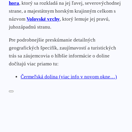
hora
, ktorý sa rozkladá na jej ľavej, severovýchodnej
Pača
strane, a majestátnym horským krajinným celkom s
Poproč
názvom
Volovské vrchy
, ktorý lemuje jej pravú,
Poráč
juhozápadnú stranu.
Slovinky
Smolník
Pre podrobnejšie preskúmanie detailných
Smolnícka Huta
geografických špecifík, zaujímavostí a turistických
Stará voda
trás sa záujemcovia o hlbšie informácie o doline
Šemša
dočítajú viac priamo tu:
Štós – Štóske kúpele
Čermeľská dolina (viac info v novom okne…)
Švedlár
Vysný Medzev
Vyšný Klatov
Úhorná
Závadka
Zlatá Idka