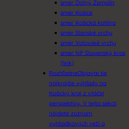
smer Dolný Zemplín
smer Košice
smer Košická kotlina
smer Slanské vrchy
smer Volovské vrchy
smer NP Slovenský kras
(link)
Rozhľadne
Objavte tie
najkrajšie výhľady na
Košický kraj z vtáčej
perspektívy. V tejto sekcii
nájdete zoznam
vyhliadkových veží a