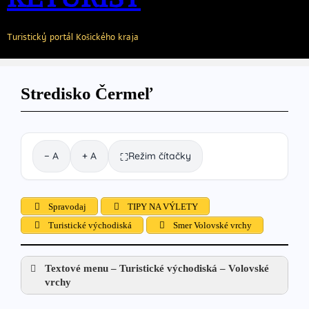
Turistický portál Košického kraja
Stredisko Čermeľ
− A
+ A
Režim čítačky
⛶
Spravodaj
TIPY NA VÝLETY
Turistické východiská
Smer Volovské vrchy
Textové menu – Turistické východiská – Volovské
vrchy