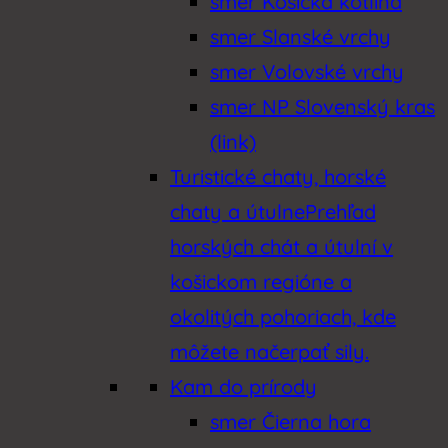
smer Košická kotlina
smer Slanské vrchy
smer Volovské vrchy
smer NP Slovenský kras
(link)
Turistické chaty, horské
chaty a útulne
Prehľad
horských chát a útulní v
košickom regióne a
okolitých pohoriach, kde
môžete načerpať sily.
Kam do prírody
smer Čierna hora