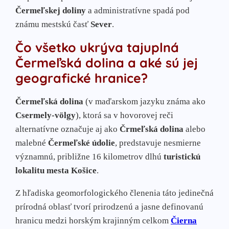
Bukovec
Čermeľskej doliny
a administratívne spadá pod
Čučma
známu mestskú časť
Sever
.
Chrasť nad Hornádom
Čo všetko ukrýva tajuplná
Dedinky
Čermeľská dolina a aké sú jej
Jaklovce
geografické hranice?
Henclová
Hnilčík
Čermeľská dolina
(v maďarskom jazyku známa ako
Csermely-völgy
), ktorá sa v hovorovej reči
Hýľov
alternatívne označuje aj ako
Črmeľská dolina
alebo
Kojšov
malebné
Čermeľské údolie
, predstavuje nesmierne
Košická Belá
významnú, približne 16 kilometrov dlhú
turistickú
Mníšek nad Hnilcom
lokalitu mesta Košice
.
Nálepkovo
Nižný Klatov
Z hľadiska geomorfologického členenia táto jedinečná
Novačany
prírodná oblasť tvorí prirodzenú a jasne definovanú
Olcnava
hranicu medzi horským krajinným celkom
Čierna
Opátka