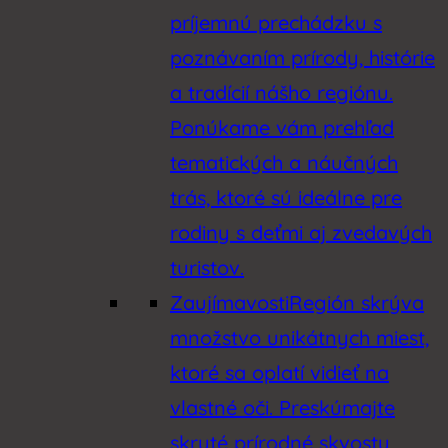
príjemnú prechádzku s
poznávaním prírody, histórie
a tradícií nášho regiónu.
Ponúkame vám prehľad
tematických a náučných
trás, ktoré sú ideálne pre
rodiny s deťmi aj zvedavých
turistov.
Zaujímavosti
Región skrýva
množstvo unikátnych miest,
ktoré sa oplatí vidieť na
vlastné oči. Preskúmajte
skryté prírodné skvosty,