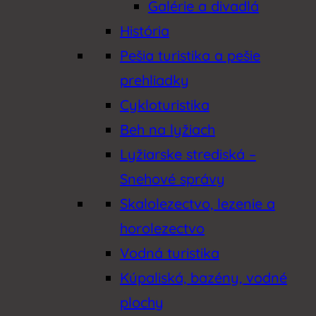
Galérie a divadlá
História
Pešia turistika a pešie
prehliadky
Cykloturistika
Beh na lyžiach
Lyžiarske strediská –
Snehové správy
Skalolezectvo, lezenie a
horolezectvo
Vodná turistika
Kúpaliská, bazény, vodné
plochy