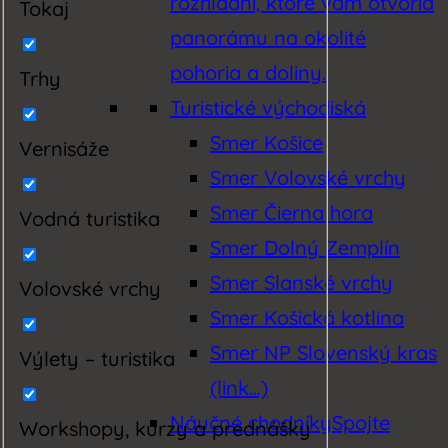
rozhľadní, ktoré vám otvoria
Tokaj
panorámu na okolité
pohoria a doliny.
Trhy
Turistické východiská
Smer Košice
Vernisáže
Smer Volovské vrchy
Smer Čierna hora
Vodná turistika
Smer Dolný Zemplín
Smer Slanské vrchy
Volovské vrchy
Smer Košická kotlina
Smer NP Slovenský kras
Výlety – turistika
(link…)
Náučné chodníky
Spojte
Workshopy, kurzy a prednášky