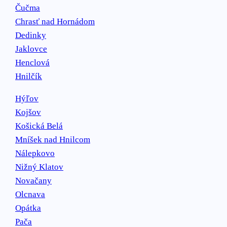
Čučma
Chrasť nad Hornádom
Dedinky
Jaklovce
Henclová
Hnilčík
Hýľov
Kojšov
Košická Belá
Mníšek nad Hnilcom
Nálepkovo
Nižný Klatov
Novačany
Olcnava
Opátka
Pača