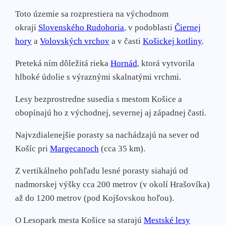
Toto územie sa rozprestiera na východnom
okraji
Slovenského Rudohoria
, v podoblasti
Čiernej
hory
a
Volovských vrchov
a v časti
Košickej kotliny
.
Preteká ním dôležitá rieka
Hornád
, ktorá vytvorila
hlboké údolie s výraznými skalnatými vrchmi.
Lesy bezprostredne susedia s mestom Košice a
obopínajú ho z východnej, severnej aj západnej časti.
Najvzdialenejšie porasty sa nachádzajú na sever od
Košíc pri
Margecanoch
(cca 35 km).
Z vertikálneho pohľadu lesné porasty siahajú od
nadmorskej výšky cca 200 metrov (v okolí Hrašovíka)
až do 1200 metrov (pod Kojšovskou hoľou).
O Lesopark mesta Košice sa starajú
Mestské lesy