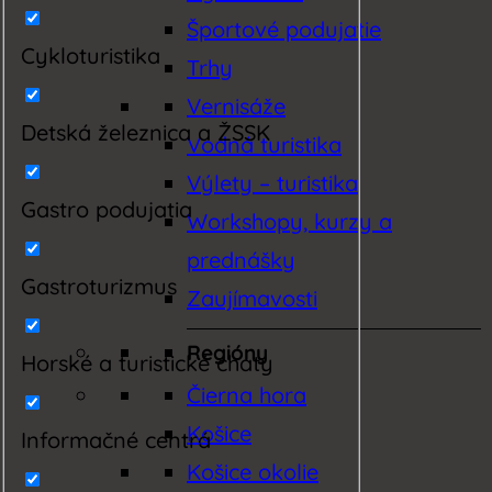
Športové podujatie
Cykloturistika
Trhy
Vernisáže
Detská železnica a ŽSSK
Vodná turistika
Výlety – turistika
Gastro podujatia
Workshopy, kurzy a
prednášky
Gastroturizmus
Zaujímavosti
Regióny
Horské a turistické chaty
Čierna hora
Košice
Informačné centrá
Košice okolie