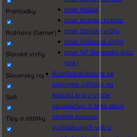
smer Košice
Prehliadky
smer Košická kotlina
smer Slanské vrchy
Rožňava (Gemer)
smer Volovské vrchy
smer NP Slovenský kras
Slanské vrchy
(link)
Rozhľadne
Objavte tie
Slovenský raj
najkrajšie výhľady na
Košický kraj z vtáčej
Spiš
perspektívy. V tejto sekcii
nájdete zoznam
Tipy a zážitky
vyhliadkových veží a