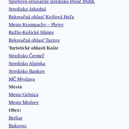
Športovo-relaxačné stredisko Porač PARK
Stredisko Jahodná
Rekreačná oblasť Kojšová Hoľa
Mesto Krompachy – Plejsy
Ružín-Košické Hámre
Rekreačná oblasť Turzov
Turistické oblasti Košíc
Stredisko Čermeľ
Stredisko Alpinka
Stredisko Bankov
MČ Myslava
Mestá
Mesto Gelnica
Mesto Medzev
Obce:
Betliar
Bukovec