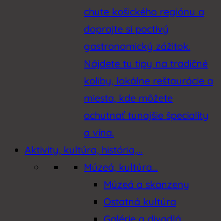
chute košického regiónu a
doprajte si poctivý
gastronomický zážitok.
Nájdete tu tipy na tradičné
koliby, lokálne reštaurácie a
miesta, kde môžete
ochutnať tunajšie špeciality
a vína.
Aktivity, kultúra, história,…
Múzeá, kultúra…
Múzeá a skanzeny
Ostatná kultúra
Galérie a divadlá