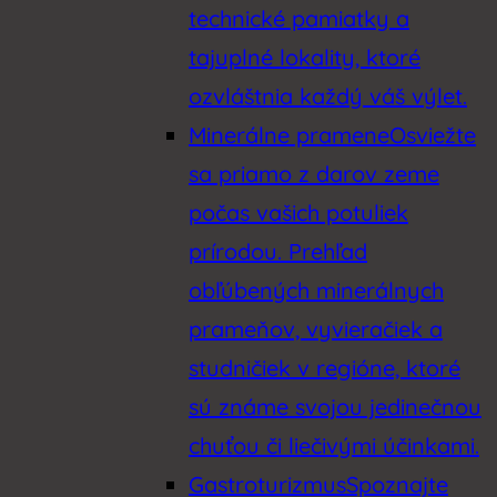
technické pamiatky a
tajuplné lokality, ktoré
ozvláštnia každý váš výlet.
Minerálne pramene
Osviežte
sa priamo z darov zeme
počas vašich potuliek
prírodou. Prehľad
obľúbených minerálnych
prameňov, vyvieračiek a
studničiek v regióne, ktoré
sú známe svojou jedinečnou
chuťou či liečivými účinkami.
Gastroturizmus
Spoznajte