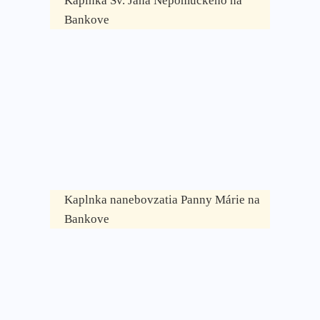
Kaplnka Sv. Jána Nepomúckeho na
Bankove
Kaplnka nanebovzatia Panny Márie na
Bankove