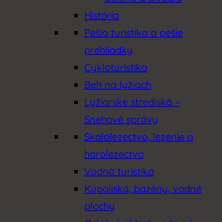
História
Pešia turistika a pešie
prehliadky
Cykloturistika
Beh na lyžiach
Lyžiarske strediská –
Snehové správy
Skalolezectvo, lezenie a
horolezectvo
Vodná turistika
Kúpaliská, bazény, vodné
plochy