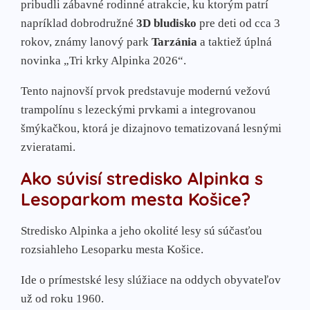
pribudli zábavné rodinné atrakcie, ku ktorým patrí
napríklad dobrodružné
3D bludisko
pre deti od cca 3
rokov, známy lanový park
Tarzánia
a taktiež úplná
novinka „Tri krky Alpinka 2026“.
Tento najnovší prvok predstavuje modernú vežovú
trampolínu s lezeckými prvkami a integrovanou
šmýkačkou, ktorá je dizajnovo tematizovaná lesnými
zvieratami.
Ako súvisí stredisko Alpinka s
Lesoparkom mesta Košice?
Stredisko Alpinka a jeho okolité lesy sú súčasťou
rozsiahleho Lesoparku mesta Košice.
Ide o prímestské lesy slúžiace na oddych obyvateľov
už od roku 1960.