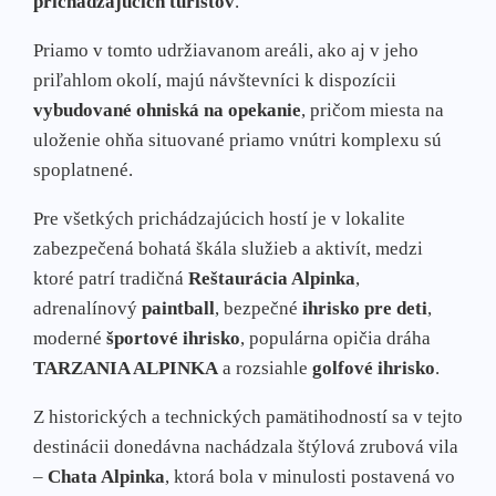
prichádzajúcich turistov
.
Priamo v tomto udržiavanom areáli, ako aj v jeho
priľahlom okolí, majú návštevníci k dispozícii
vybudované ohniská na opekanie
, pričom miesta na
uloženie ohňa situované priamo vnútri komplexu sú
spoplatnené.
Pre všetkých prichádzajúcich hostí je v lokalite
zabezpečená bohatá škála služieb a aktivít, medzi
ktoré patrí tradičná
Reštaurácia Alpinka
,
adrenalínový
paintball
, bezpečné
ihrisko pre deti
,
moderné
športové ihrisko
, populárna opičia dráha
TARZANIA ALPINKA
a rozsiahle
golfové ihrisko
.
Z historických a technických pamätihodností sa v tejto
destinácii donedávna nachádzala štýlová zrubová vila
–
Chata Alpinka
, ktorá bola v minulosti postavená vo