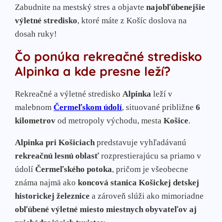
Zabudnite na mestský stres a objavte
najobľúbenejšie
výletné stredisko
, ktoré máte z Košíc doslova na
dosah ruky!
Čo ponúka rekreačné stredisko
Alpinka a kde presne leží?
Rekreačné a výletné stredisko
Alpinka
leží v
malebnom
Čermeľskom údolí
, situované približne
6
kilometrov
od metropoly východu, mesta
Košice
.
Alpinka pri Košiciach
predstavuje vyhľadávanú
rekreačnú lesnú oblasť
rozprestierajúcu sa priamo v
údolí
Čermeľského potoka
, pričom je všeobecne
známa najmä ako
koncová stanica Košickej detskej
historickej železnice
a zároveň slúži ako mimoriadne
obľúbené výletné miesto miestnych obyvateľov aj