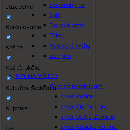
Slovenský raj
Jazdectvo
Spiš
Slanské vrchy
Korčulovanie
Tokaj
Volovské vrchy
Košice
Zemplín
Košice okolie
TIPY NA VÝLETY
Kam za pamiatkami
Kultúrne podujatia
smer Košice
smer Čierna hora
Kúpanie
smer Dolný Zemplín
smer Košická kotlina
Lesy