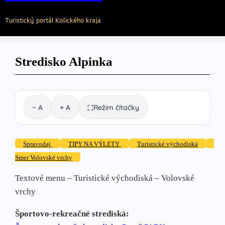
Turistický portál Košického kraja
Stredisko Alpinka
− A
+ A
Režim čítačky
⛶
Spravodaj
TIPY NA VÝLETY
Turistické východiská
Smer Volovské vrchy
Textové menu – Turistické východiská – Volovské
vrchy
Športovo-rekreačné strediská: