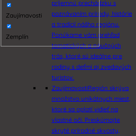
príjemnú prechádzku s
poznávaním prírody, histórie
Zaujímavosti
a tradícií nášho regiónu.
Ponúkame vám prehľad
Zemplín
tematických a náučných
trás, ktoré sú ideálne pre
rodiny s deťmi aj zvedavých
turistov.
Zaujímavosti
Región skrýva
množstvo unikátnych miest,
ktoré sa oplatí vidieť na
vlastné oči. Preskúmajte
skryté prírodné skvosty,