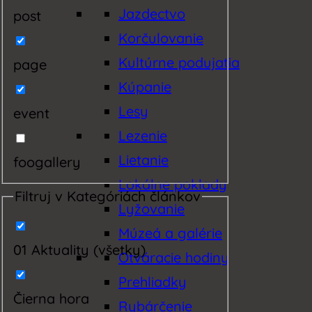
Jazdectvo
post
Korčulovanie
Kultúrne podujatia
page
Kúpanie
Lesy
event
Lezenie
Lietanie
foogallery
Lokálne poklady
Filtruj v Kategóriách článkov
Lyžovanie
Múzeá a galérie
01 Aktuality (všetky)
Otváracie hodiny
Prehliadky
Čierna hora
Rybárčenie