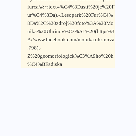
furca/#:~:text=%C4%8Dasti%20je%20F
ur%C4%8Da).-,Lesopark%20Fur%C4%
8Da%2C%20zdroj%20foto%3A%20Mo
nika%20Uhrinov%C3%A1%20(https%3
A//www.facebook.com/monika.uhrinova
.798),-
Z%20geomorfologick%C3%A9ho%20h
%C4%BEadiska