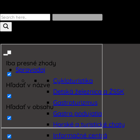
Iba presné zhody
Spravodaj
Cykloturistika
Hľadať v názve
Detská železnica a ŽSSK
Gastroturizmus
Hľadať v obsahu
Gastro podujatia
Horské a turistické chaty
Informačné centrá