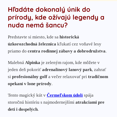
Hľadáte dokonalý únik do
prírody, kde ožívajú legendy a
nuda nemá šancu?
Predstavte si miesto, kde sa
historická
úzkorozchodná železnica
kľukatí cez voňavé lesy
priamo do
centra rodinnej zábavy a dobrodružstva
.
Malebná
Alpinka
je zeleným rajom, kde môžete v
jeden deň pokoriť
adrenalínový lanový park
, zahrať
si
profesionálny golf
a večer relaxovať pri
tradičnom
opekaní v lone prírody
.
Tento magický kút v
Čermeľskom údolí
spája
storočnú históriu s najmodernejšími
atrakciami pre
deti i dospelých
.