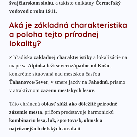
švajčiarskom slohu
, a takisto unikátny
Čermeľský
vodovod z roku 1911
.
Aká je základná charakteristika
a poloha tejto prírodnej
lokality?
Z hľadiska
základnej charakteristiky
a lokalizácie na
mape sa
Alpinka leží severozápadne od Košíc
,
konkrétne situovaná nad mestskou časťou
Ťahanovce/Sever
, v smere jazdy na
Jahodnú
, priamo
v atraktívnom
zázemí mestských lesov
.
Táto chránená
oblasť slúži ako dôležité prírodné
zázemie mesta
, pričom predstavuje harmonickú
kombináciu lesa, lúk, športovísk, ohnísk a
najrôznejších detských atrakcií
.