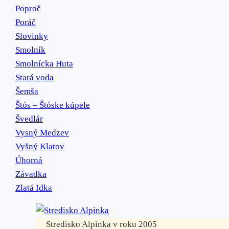
Poproč
Poráč
Slovinky
Smolník
Smolnícka Huta
Stará voda
Šemša
Štós – Štóske kúpele
Švedlár
Vysný Medzev
Vyšný Klatov
Úhorná
Závadka
Zlatá Idka
Stredisko Alpinka v roku 2005