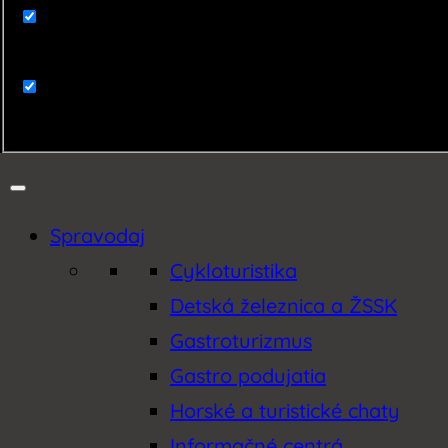
Zaujímavosti
Zemplín
Spravodaj
Cykloturistika
Detská železnica a ŽSSK
Gastroturizmus
Gastro podujatia
Horské a turistické chaty
Informačné centrá