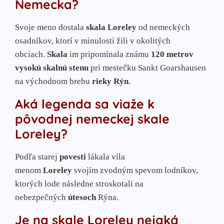
Nemecka?
Svoje meno dostala
skala Loreley
od nemeckých
osadníkov, ktorí v minulosti žili v okolitých
obciach.
Skala
im pripomínala známu
120 metrov
vysokú skalnú stenu
pri mestečku Sankt Goarshausen
na východnom brehu
rieky Rýn
.
Aká legenda sa viaže k
pôvodnej nemeckej skale
Loreley?
Podľa starej
povesti
lákala víla
menom
Loreley
svojím zvodným spevom lodníkov,
ktorých lode následne stroskotali na
nebezpečných
útesoch
Rýna.
Je na skale Loreley nejaká