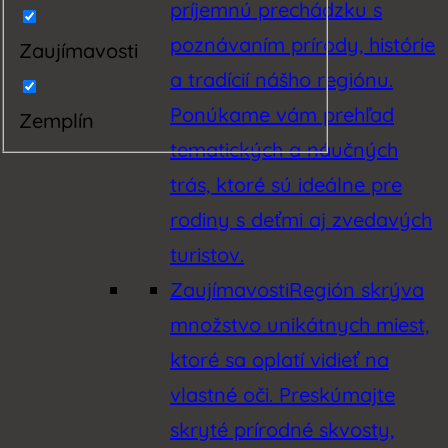
príjemnú prechádzku s
poznávaním prírody, histórie
Zaujímavosti
a tradícií nášho regiónu.
Ponúkame vám prehľad
Zemplín
tematických a náučných
trás, ktoré sú ideálne pre
rodiny s deťmi aj zvedavých
turistov.
Zaujímavosti
Región skrýva
množstvo unikátnych miest,
ktoré sa oplatí vidieť na
vlastné oči. Preskúmajte
skryté prírodné skvosty,