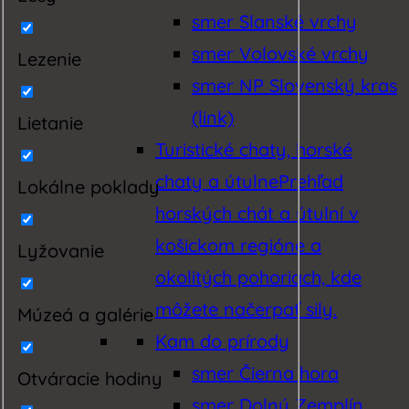
smer Slanské vrchy
smer Volovské vrchy
Lezenie
smer NP Slovenský kras
(link)
Lietanie
Turistické chaty, horské
chaty a útulne
Prehľad
Lokálne poklady
horských chát a útulní v
košickom regióne a
Lyžovanie
okolitých pohoriach, kde
môžete načerpať sily.
Múzeá a galérie
Kam do prírody
smer Čierna hora
Otváracie hodiny
smer Dolný Zemplín