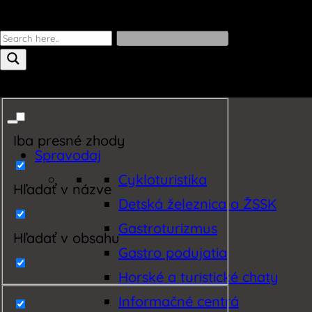
Iba presné zhody
Spravodaj
Cykloturistika
Hľadať v názve
Detská železnica a ŽSSK
Gastroturizmus
Hľadať v obsahu
Gastro podujatia
Horské a turistické chaty
Informačné centrá