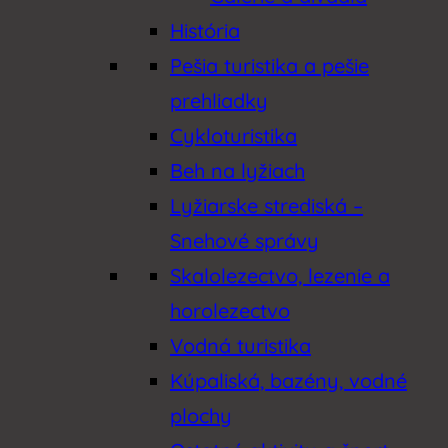
História
Pešia turistika a pešie
prehliadky
Cykloturistika
Beh na lyžiach
Lyžiarske strediská –
Snehové správy
Skalolezectvo, lezenie a
horolezectvo
Vodná turistika
Kúpaliská, bazény, vodné
plochy