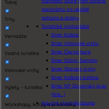
rozhľadní, ktoré vám otvoria
Tokaj
panorámu na okolité
pohoria a doliny.
Trhy
Turistické východiská
Smer Košice
Vernisáže
Smer Volovské vrchy
Smer Čierna hora
Vodná turistika
Smer Dolný Zemplín
Smer Slanské vrchy
Volovské vrchy
Smer Košická kotlina
Smer NP Slovenský kras
Výlety – turistika
(link…)
Náučné chodníky
Spojte
Workshopy, kurzy a prednášky