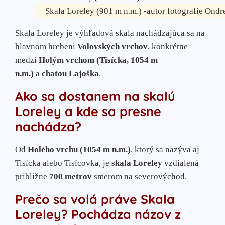
Skala Loreley (901 m n.m.) -autor fotografie Ondr
Skala Loreley je výhľadová skala nachádzajúca sa na
hlavnom hrebeni
Volovských vrchov
, konkrétne
medzi
Holým vrchom (Tisícka, 1054 m
n.m.)
a
chatou Lajoška
.
Ako sa dostanem na skalú
Loreley a kde sa presne
nachádza?
Od
Holého vrchu (1054 m n.m.)
, ktorý sa nazýva aj
Tisícka alebo Tisícovka, je
skala Loreley
vzdialená
približne
700 metrov
smerom na severovýchod.
Prečo sa volá práve Skala
Loreley? Pochádza názov z