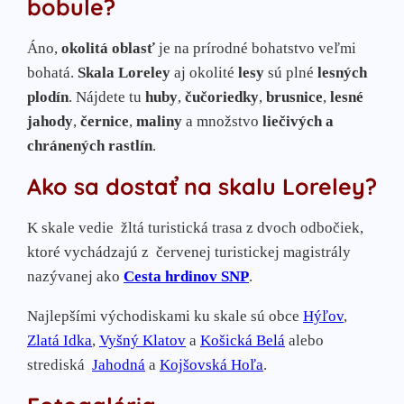
bobule?
Áno,
okolitá oblasť
je na prírodné bohatstvo veľmi
bohatá.
Skala Loreley
aj okolité
lesy
sú plné
lesných
plodín
. Nájdete tu
huby
,
čučoriedky
,
brusnice
,
lesné
jahody
,
černice
,
maliny
a množstvo
liečivých a
chránených rastlín
.
Ako sa dostať na skalu Loreley?
K skale vedie
žltá turistická trasa z dvoch odbočiek,
ktoré vychádzajú z
červenej turistickej magistrály
nazývanej ako
Cesta hrdinov SNP
.
Najlepšími východiskami ku skale sú obce
Hýľov
,
Zlatá Idka
,
Vyšný Klatov
a
Košická Belá
alebo
strediská
Jahodná
a
Kojšovská Hoľa
.