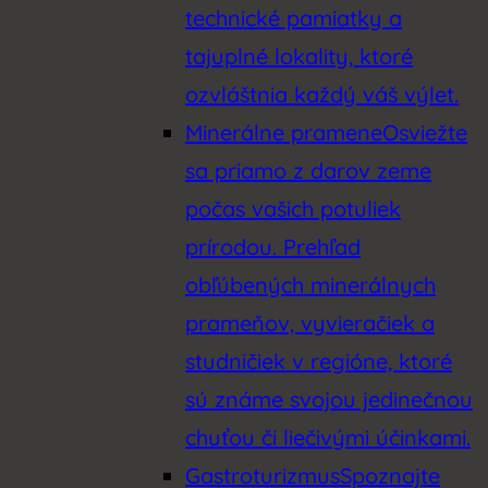
technické pamiatky a
tajuplné lokality, ktoré
ozvláštnia každý váš výlet.
Minerálne pramene
Osviežte
sa priamo z darov zeme
počas vašich potuliek
prírodou. Prehľad
obľúbených minerálnych
prameňov, vyvieračiek a
studničiek v regióne, ktoré
sú známe svojou jedinečnou
chuťou či liečivými účinkami.
Gastroturizmus
Spoznajte