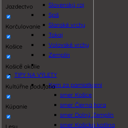
Slovenský raj
Jazdectvo
Spiš
Slanské vrchy
Korčulovanie
Tokaj
Volovské vrchy
Košice
Zemplín
Košice okolie
TIPY NA VÝLETY
Kam za pamiatkami
Kultúrne podujatia
smer Košice
smer Čierna hora
Kúpanie
smer Dolný Zemplín
smer Košická kotlina
Lesy