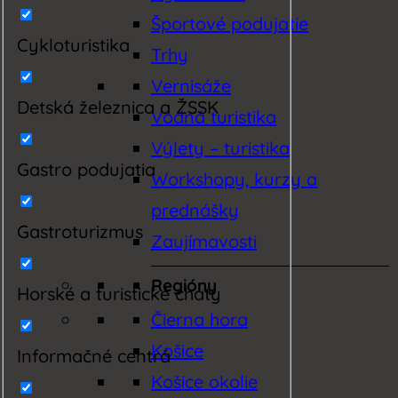
Športové podujatie
Cykloturistika
Trhy
Vernisáže
Detská železnica a ŽSSK
Vodná turistika
Výlety – turistika
Gastro podujatia
Workshopy, kurzy a
prednášky
Gastroturizmus
Zaujímavosti
Regióny
Horské a turistické chaty
Čierna hora
Košice
Informačné centrá
Košice okolie