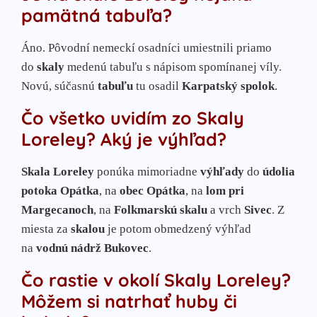
pamätná tabuľa?
Áno. Pôvodní nemeckí osadníci umiestnili priamo
do
skaly
medenú tabuľu s nápisom spomínanej víly.
Novú, súčasnú
tabuľu
tu osadil
Karpatský spolok
.
Čo všetko uvidím zo Skaly
Loreley? Aký je výhľad?
Skala Loreley
ponúka mimoriadne
výhľady
do
údolia
potoka Opátka
, na
obec Opátka
, na
lom pri
Margecanoch
, na
Folkmarskú skalu
a vrch
Sivec
. Z
miesta za
skalou
je potom obmedzený výhľad
na
vodnú nádrž Bukovec
.
Čo rastie v okolí Skaly Loreley?
Môžem si natrhať huby či