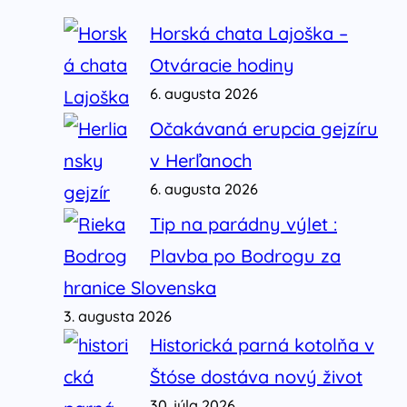
Horská chata Lajoška –
Otváracie hodiny
6. augusta 2026
Očakávaná erupcia gejzíru
v Herľanoch
6. augusta 2026
Tip na parádny výlet :
Plavba po Bodrogu za
hranice Slovenska
3. augusta 2026
Historická parná kotolňa v
Štóse dostáva nový život
30. júla 2026