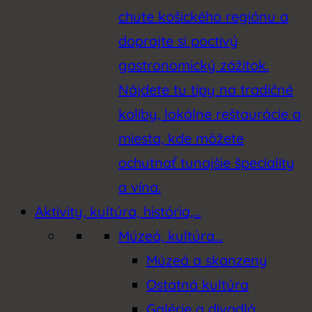
chute košického regiónu a
doprajte si poctivý
gastronomický zážitok.
Nájdete tu tipy na tradičné
koliby, lokálne reštaurácie a
miesta, kde môžete
ochutnať tunajšie špeciality
a vína.
Aktivity, kultúra, história,…
Múzeá, kultúra…
Múzeá a skanzeny
Ostatná kultúra
Galérie a divadlá