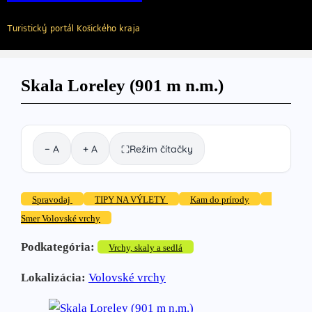
Turistický portál Košického kraja
Skala Loreley (901 m n.m.)
− A
+ A
Režim čítačky
⛶
Spravodaj
TIPY NA VÝLETY
Kam do prírody
Smer Volovské vrchy
Podkategória:
Vrchy, skaly a sedlá
Lokalizácia:
Volovské vrchy