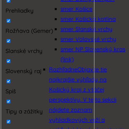
smer Košice
Prehliadky
smer Košická kotlina
smer Slanské vrchy
Rožňava (Gemer)
smer Volovské vrchy
smer NP Slovenský kras
Slanské vrchy
(link)
Rozhľadne
Objavte tie
Slovenský raj
najkrajšie výhľady na
Košický kraj z vtáčej
Spiš
perspektívy. V tejto sekcii
nájdete zoznam
Tipy a zážitky
vyhliadkových veží a