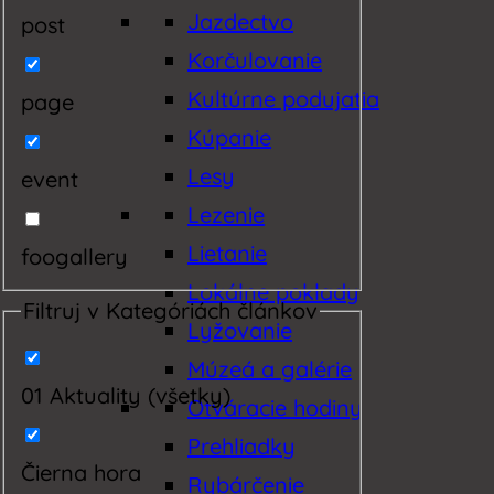
Jazdectvo
post
Korčulovanie
Kultúrne podujatia
page
Kúpanie
Lesy
event
Lezenie
Lietanie
foogallery
Lokálne poklady
Filtruj v Kategóriách článkov
Lyžovanie
Múzeá a galérie
01 Aktuality (všetky)
Otváracie hodiny
Prehliadky
Čierna hora
Rybárčenie