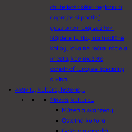
chute košického regiónu a
doprajte si poctivý
gastronomický zážitok.
Nájdete tu tipy na tradičné
koliby, lokálne reštaurácie a
miesta, kde môžete
ochutnať tunajšie špeciality
a vína.
Aktivity, kultúra, história,…
Múzeá, kultúra…
Múzeá a skanzeny
Ostatná kultúra
Galérie a divadlá