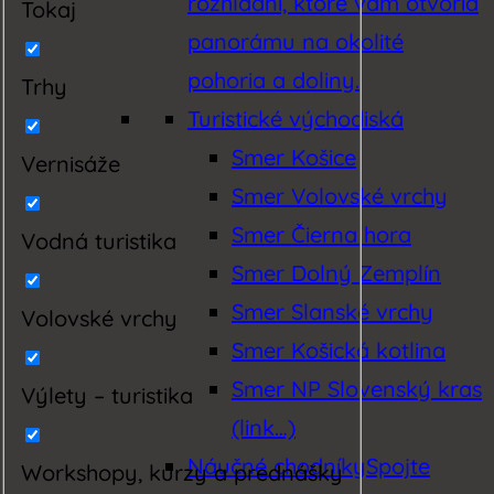
rozhľadní, ktoré vám otvoria
Tokaj
panorámu na okolité
pohoria a doliny.
Trhy
Turistické východiská
Smer Košice
Vernisáže
Smer Volovské vrchy
Smer Čierna hora
Vodná turistika
Smer Dolný Zemplín
Smer Slanské vrchy
Volovské vrchy
Smer Košická kotlina
Smer NP Slovenský kras
Výlety – turistika
(link…)
Náučné chodníky
Spojte
Workshopy, kurzy a prednášky