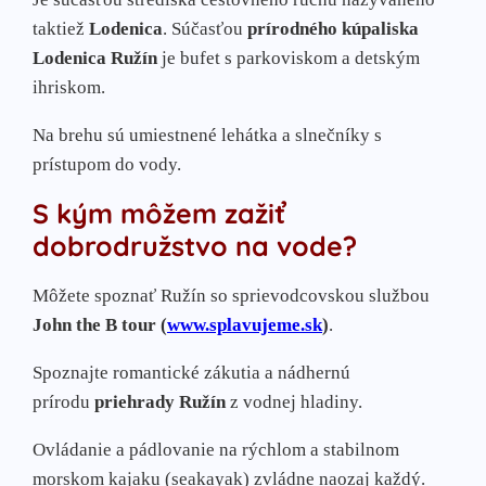
taktiež
Lodenica
. Súčasťou
prírodného kúpaliska
Lodenica Ružín
je bufet s parkoviskom a detským
ihriskom.
Na brehu sú umiestnené lehátka a slnečníky s
prístupom do vody.
S kým môžem zažiť
dobrodružstvo na vode?
Môžete spoznať Ružín so sprievodcovskou službou
John the B tour (
www.splavujeme.sk
)
.
Spoznajte romantické zákutia a nádhernú
prírodu
priehrady Ružín
z vodnej hladiny.
Ovládanie a pádlovanie na rýchlom a stabilnom
morskom kajaku (seakayak) zvládne naozaj každý.