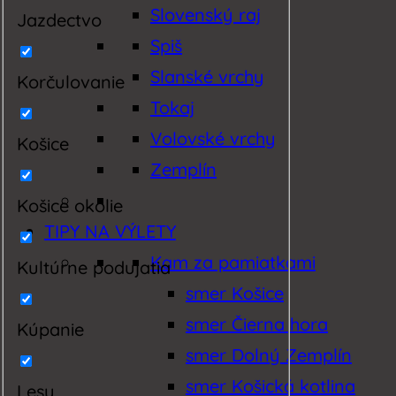
Slovenský raj
Jazdectvo
Spiš
Slanské vrchy
Korčulovanie
Tokaj
Volovské vrchy
Košice
Zemplín
Košice okolie
TIPY NA VÝLETY
Kam za pamiatkami
Kultúrne podujatia
smer Košice
smer Čierna hora
Kúpanie
smer Dolný Zemplín
smer Košická kotlina
Lesy