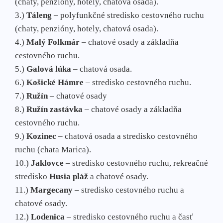
(chaty, penzióny, hotely, chatová osada).
3.)
Táleng
– polyfunkčné stredisko cestovného ruchu
(chaty, penzióny, hotely, chatová osada).
4.)
Malý Folkmár
– chatové osady a základňa
cestovného ruchu.
5.)
Galová lúka
– chatová osada.
6.)
Košické Hámre
– stredisko cestovného ruchu.
7.)
Ružín
– chatové osady
8.)
Ružín zastávka
– chatové osady a základňa
cestovného ruchu.
9.)
Kozinec
– chatová osada a stredisko cestovného
ruchu (chata Marica).
10.)
Jaklovce
– stredisko cestovného ruchu, rekreačné
stredisko
Husia pláž
a chatové osady.
11.)
Margecany
– stredisko cestovného ruchu a
chatové osady.
12.)
Lodenica
– stredisko cestovného ruchu a časť