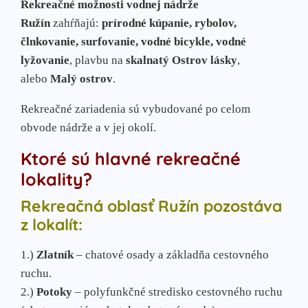
Rekreačné možnosti vodnej nádrže
Ružín
zahŕňajú:
prírodné kúpanie, rybolov,
člnkovanie, surfovanie, vodné bicykle, vodné
lyžovanie
, plavbu na
skalnatý Ostrov lásky
,
alebo
Malý ostrov
.
Rekreačné zariadenia sú vybudované po celom
obvode nádrže a v jej okolí.
Ktoré sú hlavné rekreačné
lokality?
Rekreačná oblasť Ružín pozostáva
z lokalít:
1.)
Zlatník
– chatové osady a základňa cestovného
ruchu.
2.)
Potoky
– polyfunkčné stredisko cestovného ruchu