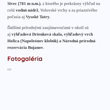
Sivec (781 m n.m.)
, z ktorého je prekrásny výhľad na
celú
vodnú nádrž
, Volovské vrchy a za priaznivého
počasia aj
Vysoké Tatry
.
Ďalšími prírodnými zaujímavosťami v okolí sú
aj
výhľadová Drienková skala, výhľadový vrch
Holica (Napoleónov klobúk) a Národná prírodná
rezervácia Bujanov
.
Fotogaléria