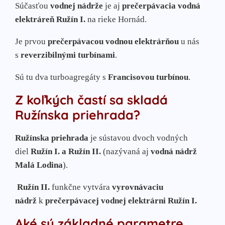
Súčasťou
vodnej nádrže
je aj
prečerpávacia vodná
elektráreň Ružín I.
na rieke Hornád.
Je prvou
prečerpávacou vodnou elektrárňou
u nás
s
reverzibilnými turbínami
.
Sú tu dva turboagregáty s
Francisovou turbínou
.
Z koľkých častí sa skladá
Ružínska priehrada?
Ružínska priehrada
je sústavou dvoch vodných
diel
Ružín I. a Ružín II.
(nazývaná aj
vodná nádrž
Malá Lodina
).
Ružín II.
funkčne vytvára
vyrovnávaciu
nádrž
k
prečerpávacej vodnej elektrárni Ružín I.
Aké sú základné parametre