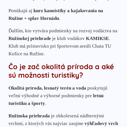
Ponúkajú aj
kurz kanoistiky a kajakovania na
Ružíne + splav Hornádu
.
Ďalším, kto vytvára podmienky na rozvoj vodáctva na
Ružínskej priehrade
je klub vodákov
KAMIKSE
.
Klub má prístavisko pri športovom areáli Chata TU
Košice na Ružíne.
Čo je zač okolitá príroda a aké
sú možnosti turistiky?
Okolitá príroda, lesnatý terén a voda
poskytujú
veľmi výhodné a výborné podmienky pre
letnú
turistiku a športy
.
Ružínska priehrada
je obkolesená nádhernými
vrchmi, z ktorých vás najviac zaujme
výhľadový vrch