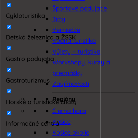
Športové podujatie
Cykloturistika
Trhy
Vernisáže
Detská železnica a ŽSSK
Vodná turistika
Výlety – turistika
Gastro podujatia
Workshopy, kurzy a
prednášky
Gastroturizmus
Zaujímavosti
Regióny
Horské a turistické chaty
Čierna hora
Košice
Informačné centrá
Košice okolie