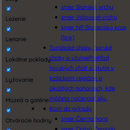
smer Slanské vrchy
smer Volovské vrchy
Lezenie
smer NP Slovenský kras
(link)
Lietanie
Turistické chaty, horské
chaty a útulne
Prehľad
Lokálne poklady
horských chát a útulní v
košickom regióne a
Lyžovanie
okolitých pohoriach, kde
môžete načerpať sily.
Múzeá a galérie
Kam do prírody
smer Čierna hora
Otváracie hodiny
smer Dolný Zemplín