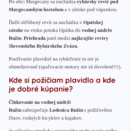
Pri obci Margecany sa nachádza
rybársky revír pod
Margecanským kostolom
a v zátoke pod vápenkou.
Ďalší obľúbený revír sa nachádza v
Opátskej
zátoke
na vtoku potoka Opátka do
vodnej nádrže
Ružín
.
Priehrada
patrí medzi
najkrajšie revíry
Slovenského Rybárskeho Zvázu
.
Používanie plavidiel na rybárčenie tu nie je
obmedzované (spaľovacie motory nie sú dovolené!!!).
Kde si požičiam plavidlo a kde
je dobré kúpanie?
Člnkovanie na vodnej nádrži
Ružín
zabezpečuje
Lodenica Ružín
s požičovňou
člnov, vodných bicyklov a kajakov.
Je súčasťou strediska cestovného ruchu nazývaného