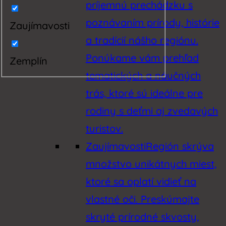
príjemnú prechádzku s
poznávaním prírody, histórie
Zaujímavosti
a tradícií nášho regiónu.
Ponúkame vám prehľad
Zemplín
tematických a náučných
trás, ktoré sú ideálne pre
rodiny s deťmi aj zvedavých
turistov.
Zaujímavosti
Región skrýva
množstvo unikátnych miest,
ktoré sa oplatí vidieť na
vlastné oči. Preskúmajte
skryté prírodné skvosty,