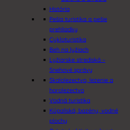
História
Pešia turistika a pešie
prehliadky
Cykloturistika
Beh na lyžiach
Lyžiarske strediská –
Snehové správy
Skalolezectvo, lezenie a
horolezectvo
Vodná turistika
Kúpaliská, bazény, vodné
plochy