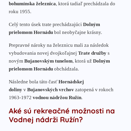
bohumínska železnica
, ktorá tadiaľ prechádzala do
roku 1955.
Celý tento úsek trate prechádzajúci
Dolným
prielomom Hornádu
bol neobyčajne krásny.
Prepravné nároky na železnicu mali za následok
vybudovania novej dvojkoľajnej
Trate družby
s
novým
Bujanovským tunelom
, ktorá už
Dolným
prielomom Hornádu
obchádzala.
Následne bola táto časť
Hornádskej
doliny
v
Bujanovských vrchov
zatopená v rokoch
1963-1972
vodnou nádržou Ružín
.
Aké sú rekreačné možnosti na
Vodnej nádrži Ružín?