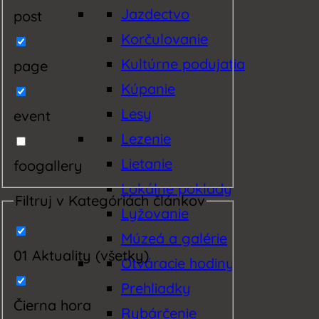
Jazdectvo
post
Korčulovanie
Kultúrne podujatia
page
Kúpanie
Lesy
event
Lezenie
Lietanie
foogallery
Lokálne poklady
Filtruj v Kategóriách článkov
Lyžovanie
Múzeá a galérie
01 Aktuality (všetky)
Otváracie hodiny
Prehliadky
Čierna hora
Rybárčenie