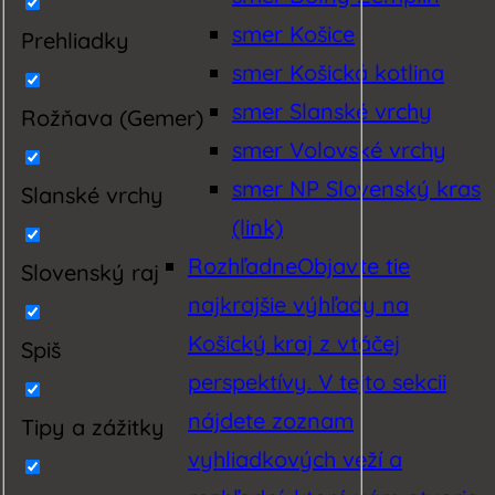
smer Košice
Prehliadky
smer Košická kotlina
smer Slanské vrchy
Rožňava (Gemer)
smer Volovské vrchy
smer NP Slovenský kras
Slanské vrchy
(link)
Rozhľadne
Objavte tie
Slovenský raj
najkrajšie výhľady na
Košický kraj z vtáčej
Spiš
perspektívy. V tejto sekcii
nájdete zoznam
Tipy a zážitky
vyhliadkových veží a