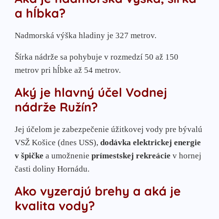
a hĺbka?
Nadmorská výška hladiny je 327 metrov.
Šírka nádrže sa pohybuje v rozmedzí 50 až 150
metrov pri hĺbke až 54 metrov.
Aký je hlavný účel Vodnej
nádrže Ružín?
Jej účelom je zabezpečenie úžitkovej vody pre bývalú
VSŽ Košice (dnes USS),
dodávka elektrickej energie
v špičke
a umožnenie
prímestskej rekreácie
v hornej
časti doliny Hornádu.
Ako vyzerajú brehy a aká je
kvalita vody?