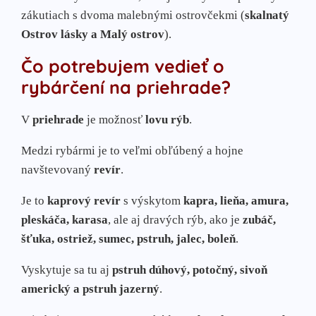
zákutiach s dvoma malebnými ostrovčekmi (
skalnatý
Ostrov lásky a Malý ostrov
).
Čo potrebujem vedieť o
rybárčení na priehrade?
V
priehrade
je možnosť
lovu rýb
.
Medzi rybármi je to veľmi obľúbený a hojne
navštevovaný
revír
.
Je to
kaprový revír
s výskytom
kapra, lieňa, amura,
pleskáča, karasa
, ale aj dravých rýb, ako je
zubáč,
šťuka, ostriež, sumec, pstruh, jalec, boleň
.
Vyskytuje sa tu aj
pstruh dúhový, potočný, sivoň
americký a pstruh jazerný
.