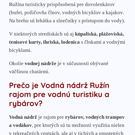
Ružína turisticky prispôsobená pre dovolenkárov
(bufet, požičovňa člnov, vodných bicyklov a kajakov.
Na brehu sú lehátka a slnečníky s prístupom do vody).
V niektorých strediskách sú aj
kúpaliská, plážoviská,
tenisové kurty, ihriská, lodenica
s člnkami a vodnými
bicyklami.
Okolie
vodnej nádrže
je v súčasnosti obývané
väčšinou chatármi.
Prečo je Vodná nádrž Ružín
rajom pre vodnú turistiku a
rybárov?
Vodná nádrž
je rajom pre
rybárov, vodných trampov
a vodákov
, pre ktorých sú tu možnosti využitia nielen
v rekreačných centrách, ale aj v tichých a opustených