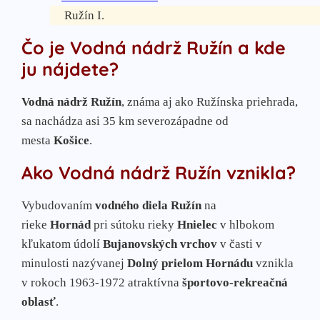
Ružín I.
Čo je Vodná nádrž Ružín a kde
ju nájdete?
Vodná nádrž Ružín
, známa aj ako Ružínska priehrada,
sa nachádza asi 35 km severozápadne od
mesta
Košice
.
Ako Vodná nádrž Ružín vznikla?
Vybudovaním
vodného diela Ružín
na
rieke
Hornád
pri sútoku rieky
Hnielec
v hlbokom
kľukatom údolí
Bujanovských vrchov
v časti v
minulosti nazývanej
Dolný prielom Hornádu
vznikla
v rokoch 1963-1972 atraktívna
športovo-rekreačná
oblasť
.