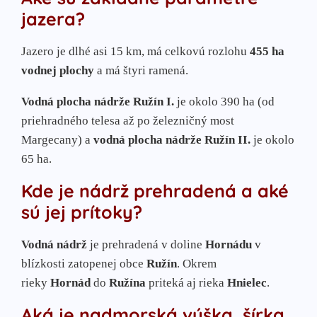
jazera?
Jazero je dlhé asi 15 km, má celkovú rozlohu
455 ha
vodnej plochy
a má štyri ramená.
Vodná plocha nádrže Ružín I.
je okolo 390 ha (od
priehradného telesa až po železničný most
Margecany) a
vodná plocha nádrže Ružín II.
je okolo
65 ha.
Kde je nádrž prehradená a aké
sú jej prítoky?
Vodná nádrž
je prehradená v doline
Hornádu
v
blízkosti zatopenej obce
Ružín
. Okrem
rieky
Hornád
do
Ružína
priteká aj rieka
Hnielec
.
Aká je nadmorská výška, šírka