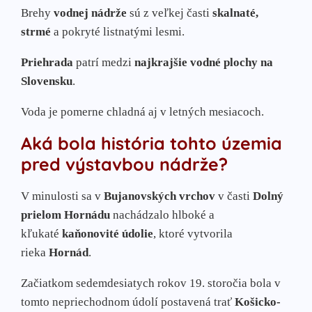
Brehy
vodnej nádrže
sú z veľkej časti
skalnaté,
strmé
a pokryté listnatými lesmi.
Priehrada
patrí medzi
najkrajšie vodné plochy na
Slovensku
.
Voda je pomerne chladná aj v letných mesiacoch.
Aká bola história tohto územia
pred výstavbou nádrže?
V minulosti sa v
Bujanovských vrchov
v časti
Dolný
prielom Hornádu
nachádzalo hlboké a
kľukaté
kaňonovité údolie
, ktoré vytvorila
rieka
Hornád
.
Začiatkom sedemdesiatych rokov 19. storočia bola v
tomto nepriechodnom údolí postavená trať
Košicko-