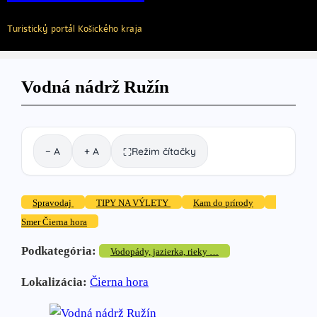
Turistický portál Košického kraja
Vodná nádrž Ružín
− A
+ A
Režim čítačky
⛶
Spravodaj
TIPY NA VÝLETY
Kam do prírody
Smer Čierna hora
Podkategória:
Vodopády, jazierka, rieky …
Lokalizácia:
Čierna hora