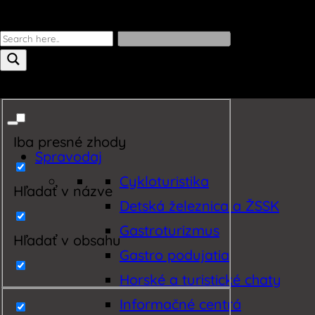
Iba presné zhody
Spravodaj
Cykloturistika
Hľadať v názve
Detská železnica a ŽSSK
Gastroturizmus
Hľadať v obsahu
Gastro podujatia
Horské a turistické chaty
Informačné centrá