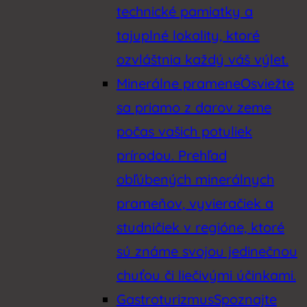
technické pamiatky a
tajuplné lokality, ktoré
ozvláštnia každý váš výlet.
Minerálne pramene
Osviežte
sa priamo z darov zeme
počas vašich potuliek
prírodou. Prehľad
obľúbených minerálnych
prameňov, vyvieračiek a
studničiek v regióne, ktoré
sú známe svojou jedinečnou
chuťou či liečivými účinkami.
Gastroturizmus
Spoznajte