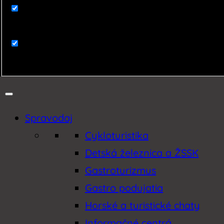
Zaujímavosti
Zemplín
Spravodaj
Cykloturistika
Detská železnica a ŽSSK
Gastroturizmus
Gastro podujatia
Horské a turistické chaty
Informačné centrá