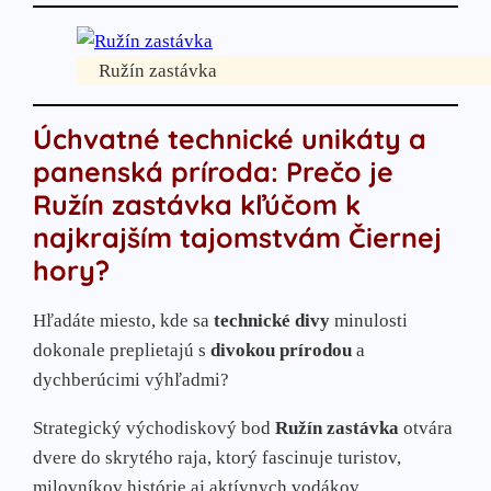
Športovo-rekreačné strediská:
Ružín-Košické Hámre
Ružín-zastávka Ružín
Ružín zastávka
Turistické oblasti Košíc
Stredisko Čermeľ
Úchvatné technické unikáty a
Stredisko Alpinka
panenská príroda: Prečo je
Stredisko Hradová
Ružín zastávka kľúčom k
MČ Kavečany, stredisko Hrešná
najkrajším tajomstvám Čiernej
Obce:
hory?
Družstevná pri Hornáde
Hľadáte miesto, kde sa
technické divy
minulosti
Jaklovce
dokonale preplietajú s
divokou prírodou
a
Kluknava-Štefanska Huta
dychberúcimi výhľadmi?
Kostoľany nad Hornádom
Košická Belá
Strategický východiskový bod
Ružín zastávka
otvára
Kysak
dvere do skrytého raja, ktorý fascinuje turistov,
Malá Lodina
milovníkov histórie aj aktívnych vodákov.