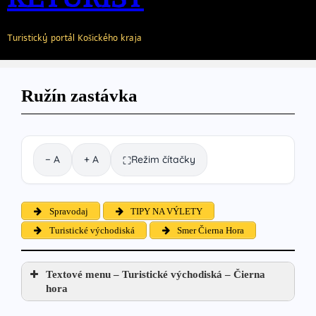
Turistický portál Košického kraja
Ružín zastávka
− A
+ A
Režim čítačky
⛶
Spravodaj
TIPY NA VÝLETY
Turistické východiská
Smer Čierna Hora
Textové menu – Turistické východiská – Čierna
hora