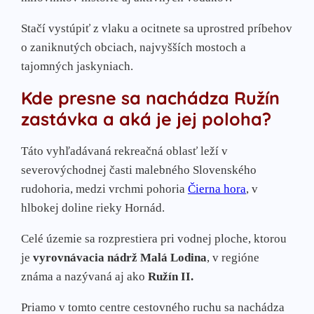
Margecany
Obišovce
Stačí vystúpiť z vlaku a ocitnete sa uprostred príbehov
Sokoľ
o zaniknutých obciach, najvyšších mostoch a
Veľká Lodina
tajomných jaskyniach.
Kde presne sa nachádza Ružín
zastávka a aká je jej poloha?
Táto vyhľadávaná rekreačná oblasť leží v
severovýchodnej časti malebného Slovenského
rudohoria, medzi vrchmi pohoria
Čierna hora
, v
hlbokej doline rieky Hornád.
Celé územie sa rozprestiera pri vodnej ploche, ktorou
je
vyrovnávacia nádrž Malá Lodina
, v regióne
známa a nazývaná aj ako
Ružín II.
Priamo v tomto centre cestovného ruchu sa nachádza