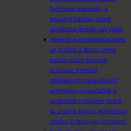
technické pamiatky a
tajuplné lokality, ktoré
ozvláštnia každý váš výlet.
Minerálne pramene
Osviežte
sa priamo z darov zeme
počas vašich potuliek
prírodou. Prehľad
obľúbených minerálnych
prameňov, vyvieračiek a
studničiek v regióne, ktoré
sú známe svojou jedinečnou
chuťou či liečivými účinkami.