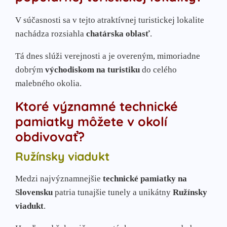
V súčasnosti sa v tejto atraktívnej turistickej lokalite
nachádza rozsiahla
chatárska oblasť
.
Tá dnes slúži verejnosti a je overeným, mimoriadne
dobrým
východiskom na turistiku
do celého
malebného okolia.
Ktoré významné technické
pamiatky môžete v okolí
obdivovať?
Ružínsky viadukt
Medzi najvýznamnejšie
technické pamiatky na
Slovensku
patria tunajšie tunely a unikátny
Ružínsky
viadukt
.