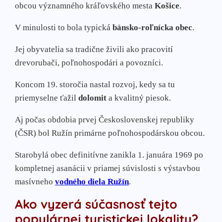
obcou významného kráľovského mesta
Košice
.
V minulosti to bola typická
bánsko-roľnícka obec
.
Jej obyvatelia sa tradične živili ako pracovití
drevorubači, poľnohospodári a povozníci.
Koncom 19. storočia nastal rozvoj, kedy sa tu
priemyselne ťažil
dolomit
a kvalitný piesok.
Aj počas obdobia prvej Československej republiky
(ČSR) bol Ružín primárne poľnohospodárskou obcou.
Starobylá obec definitívne zanikla 1. januára 1969 po
kompletnej asanácii v priamej súvislosti s výstavbou
masívneho
vodného diela Ružín
.
Ako vyzerá súčasnosť tejto
populárnej turistickej lokality?