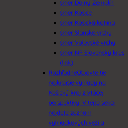
smer Dolný Zemplín
smer Košice
smer Košická kotlina
smer Slanské vrchy
smer Volovské vrchy
smer NP Slovenský kras
(link)
Rozhľadne
Objavte tie
najkrajšie výhľady na
Košický kraj z vtáčej
perspektívy. V tejto sekcii
nájdete zoznam
vyhliadkových veží a