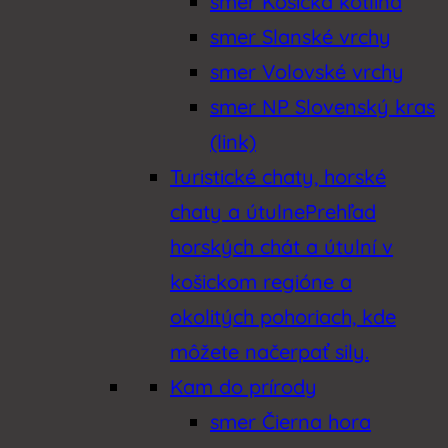
smer Košická kotlina
smer Slanské vrchy
smer Volovské vrchy
smer NP Slovenský kras
(link)
Turistické chaty, horské
chaty a útulne
Prehľad
horských chát a útulní v
košickom regióne a
okolitých pohoriach, kde
môžete načerpať sily.
Kam do prírody
smer Čierna hora