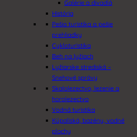
Galérie a divadlá
História
Pešia turistika a pešie
prehliadky
Cykloturistika
Beh na lyžiach
Lyžiarske strediská –
Snehové správy
Skalolezectvo, lezenie a
horolezectvo
Vodná turistika
Kúpaliská, bazény, vodné
plochy