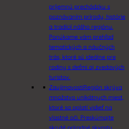
príjemnú prechádzku s
poznávaním prírody, histórie
a tradícií nášho regiónu.
Ponúkame vám prehľad
tematických a náučných
trás, ktoré sú ideálne pre
rodiny s deťmi aj zvedavých
turistov.
Zaujímavosti
Región skrýva
množstvo unikátnych miest,
ktoré sa oplatí vidieť na
vlastné oči. Preskúmajte
skryté prírodné skvosty,