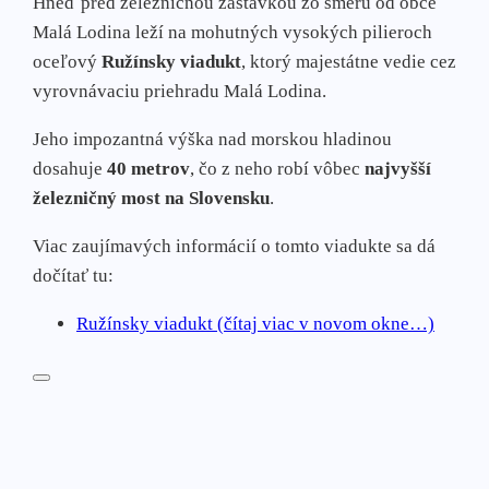
Hneď pred železničnou zastávkou zo smeru od obce
Malá Lodina leží na mohutných vysokých pilieroch
oceľový
Ružínsky viadukt
, ktorý majestátne vedie cez
vyrovnávaciu priehradu Malá Lodina.
Jeho impozantná výška nad morskou hladinou
dosahuje
40 metrov
, čo z neho robí vôbec
najvyšší
železničný most na Slovensku
.
Viac zaujímavých informácií o tomto viadukte sa dá
dočítať tu:
Ružínsky viadukt (čítaj viac v novom okne…)