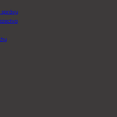
é správy
lezectvo
chy