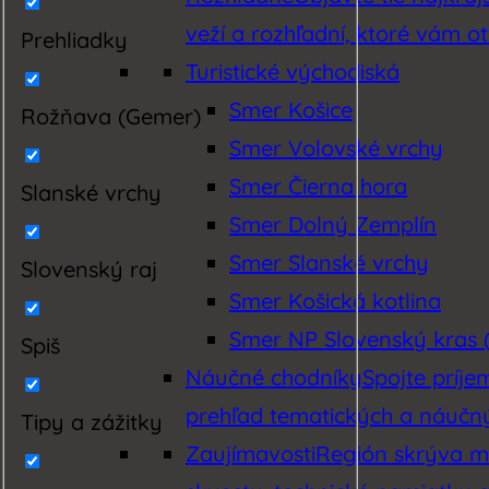
veží a rozhľadní, ktoré vám o
Prehliadky
Turistické východiská
Smer Košice
Rožňava (Gemer)
Smer Volovské vrchy
Smer Čierna hora
Slanské vrchy
Smer Dolný Zemplín
Smer Slanské vrchy
Slovenský raj
Smer Košická kotlina
Smer NP Slovenský kras (
Spiš
Náučné chodníky
Spojte príj
prehľad tematických a náučnýc
Tipy a zážitky
Zaujímavosti
Región skrýva mn