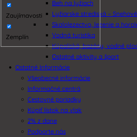
Beh na lyžiach
Lyžiarske strediská – Snehov
Zaujímavosti
Skalolezectvo, lezenie a horo
Vodná turistika
Zemplín
Kúpaliská, bazény, vodné plo
Ostatné aktivity a šport
Ostatné Informácie
Všeobecné informácie
Informačné centrá
Cestovné poriadky
Kúpiť lístok na vlak
2% z dane
Podporte nás