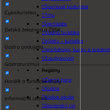
Športové podujatie
Cykloturistika
Trhy
Vernisáže
Detská železnica a ŽSSK
Vodná turistika
Výlety – turistika
Gastro podujatia
Workshopy, kurzy a predná
Zaujímavosti
Gastroturizmus
Regióny
Čierna hora
Horské a turistické chaty
Košice
Košice okolie
Informačné centrá
Slovenský raj