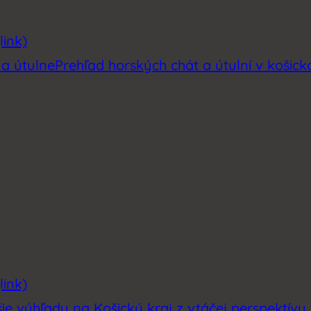
link)
 a útulne
Prehľad horských chát a útulní v košic
link)
šie výhľady na Košický kraj z vtáčej perspektívy