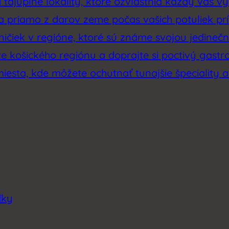
tajuplné lokality, ktoré ozvláštnia každý váš výl
sa priamo z darov zeme počas vašich potuliek p
ičiek v regióne, ktoré sú známe svojou jedinečno
e košického regiónu a doprajte si poctivý gastr
miesta, kde môžete ochutnať tunajšie špeciality a
dky