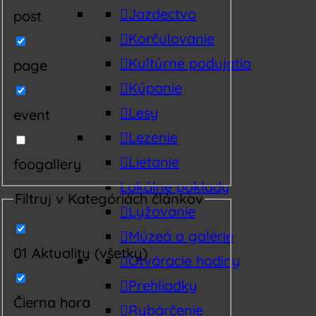
Jazdectvo
post
Korčulovanie
Kultúrne podujatia
page
Kúpanie
Lesy
event
Lezenie
Lietanie
foogallery
Lokálne poklady
Filtruj v Kategóriách článkov
Lyžovanie
Múzeá a galérie
01 Aktuality (všetky)
Otváracie hodiny
Prehliadky
Čierna hora
Rybárčenie