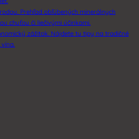
et.
rírodou. Prehľad obľúbených minerálnych
u chuťou či liečivými účinkami.
onomický zážitok. Nájdete tu tipy na tradičné
 vína.