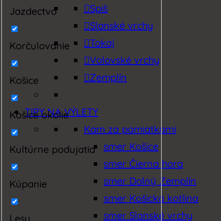
Spiš
Jazdectvo
Slanské vrchy
Tokaj
Korčulovanie
Volovské vrchy
Zemplín
Košice
TIPY NA VÝLETY
Košice okolie
Kam za pamiatkami
smer Košice
Kultúrne podujatia
smer Čierna hora
smer Dolný Zemplín
Kúpanie
smer Košická kotlina
smer Slanské vrchy
Lesy