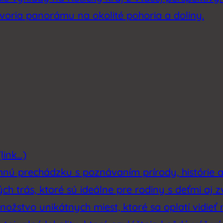
tvoria panorámu na okolité pohoria a doliny.
link…)
emnú prechádzku s poznávaním prírody, histórie 
h trás, ktoré sú ideálne pre rodiny s deťmi aj z
ožstvo unikátnych miest, ktoré sa oplatí vidieť 