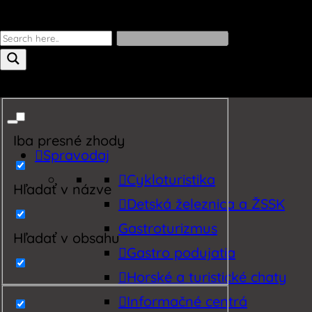
Iba presné zhody
Spravodaj
Cykloturistika
Hľadať v názve
Detská železnica a ŽSSK
Gastroturizmus
Hľadať v obsahu
Gastro podujatia
Horské a turistické chaty
Informačné centrá