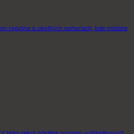
kom regióne a okolitých pohoriach, kde môžete
. V tejto sekcii nájdete zoznam vyhliadkových