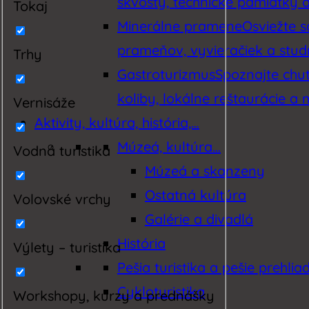
skvosty, technické pamiatky a 
Tokaj
Minerálne pramene
Osviežte 
prameňov, vyvieračiek a studn
Trhy
Gastroturizmus
Spoznajte chut
koliby, lokálne reštaurácie a 
Vernisáže
Aktivity, kultúra, história,…
Múzeá, kultúra…
Vodná turistika
Múzeá a skanzeny
Ostatná kultúra
Volovské vrchy
Galérie a divadlá
História
Výlety – turistika
Pešia turistika a pešie prehlia
Cykloturistika
Workshopy, kurzy a prednášky