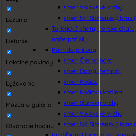
smer Volovské vrchy
smer NP Slovenský kras (
Lezenie
Turistické chaty, horské chaty
načerpať sily.
Lietanie
Kam do prírody
smer Čierna hora
Lokálne poklady
smer Dolný Zemplín
smer Košice
Lyžovanie
smer Košická kotlina
smer Slanské vrchy
Múzeá a galérie
smer Volovské vrchy
smer NP Slovenský kras (
Otváracie hodiny
Rozhľadne
Objavte tie najkraj