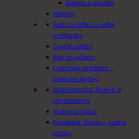
Galérie a divadlá
História
Pešia turistika a pešie
prehliadky
Cykloturistika
Beh na lyžiach
Lyžiarske strediská –
Snehové správy
Skalolezectvo, lezenie a
horolezectvo
Vodná turistika
Kúpaliská, bazény, vodné
plochy