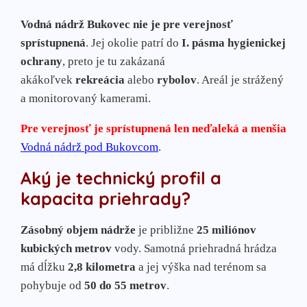
Vodná nádrž Bukovec nie je pre verejnosť
sprístupnená
. Jej okolie patrí do
I. pásma hygienickej
ochrany
, preto je tu zakázaná
akákoľvek
rekreácia
alebo
rybolov
. Areál je strážený
a monitorovaný kamerami.
Pre verejnosť je sprístupnená len neďaleká a menšia
Vodná nádrž pod Bukovcom
.
Aký je technický profil a
kapacita priehrady?
Zásobný objem nádrže
je približne
25 miliónov
kubických metrov
vody. Samotná priehradná hrádza
má dĺžku
2,8 kilometra
a jej výška nad terénom sa
pohybuje od
50 do 55 metrov
.