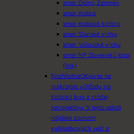
smer Dolný Zemplín
smer Košice
smer Košická kotlina
smer Slanské vrchy
smer Volovské vrchy
smer NP Slovenský kras
(link)
Rozhľadne
Objavte tie
najkrajšie výhľady na
Košický kraj z vtáčej
perspektívy. V tejto sekcii
nájdete zoznam
vyhliadkových veží a