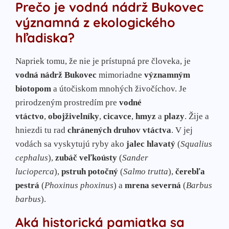
Prečo je vodná nádrž Bukovec
významná z ekologického
hľadiska?
Napriek tomu, že nie je prístupná pre človeka, je
vodná nádrž Bukovec
mimoriadne
významným
biotopom
a útočiskom mnohých živočíchov. Je
prirodzeným prostredím pre
vodné
vtáctvo
,
obojživelníky
,
cicavce
,
hmyz
a
plazy
. Žije a
hniezdi tu rad
chránených druhov vtáctva
. V jej
vodách sa vyskytujú ryby ako
jalec hlavatý
(
Squalius
cephalus
),
zubáč veľkoústy
(
Sander
lucioperca
),
pstruh potočný
(
Salmo trutta
),
čerebľa
pestrá
(
Phoxinus phoxinus
) a
mrena severná
(
Barbus
barbus
).
Aká historická pamiatka sa