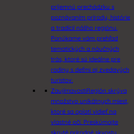
príjemnú prechádzku s
poznávaním prírody, histórie
a tradícií nášho regiónu.
Ponúkame vám prehľad
tematických a náučných
trás, ktoré sú ideálne pre
rodiny s deťmi aj zvedavých
turistov.
Zaujímavosti
Región skrýva
množstvo unikátnych miest,
ktoré sa oplatí vidieť na
vlastné oči. Preskúmajte
skryté prírodné skvosty,