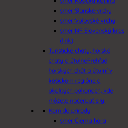
smer Košická kotlina
smer Slanské vrchy
smer Volovské vrchy
smer NP Slovenský kras
(link)
Turistické chaty, horské
chaty a útulne
Prehľad
horských chát a útulní v
košickom regióne a
okolitých pohoriach, kde
môžete načerpať sily.
Kam do prírody
smer Čierna hora