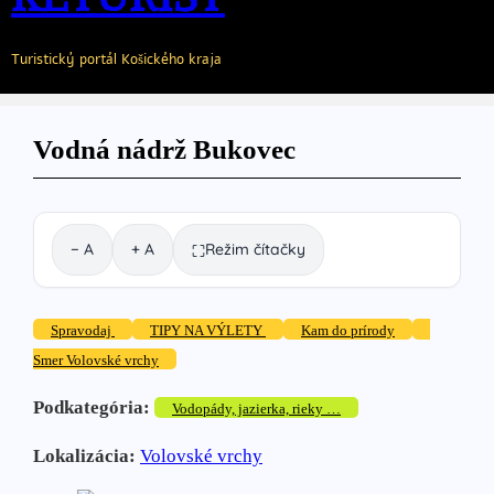
Turistický portál Košického kraja
Vodná nádrž Bukovec
− A
+ A
Režim čítačky
⛶
Spravodaj
TIPY NA VÝLETY
Kam do prírody
Smer Volovské vrchy
Podkategória:
Vodopády, jazierka, rieky …
Lokalizácia:
Volovské vrchy