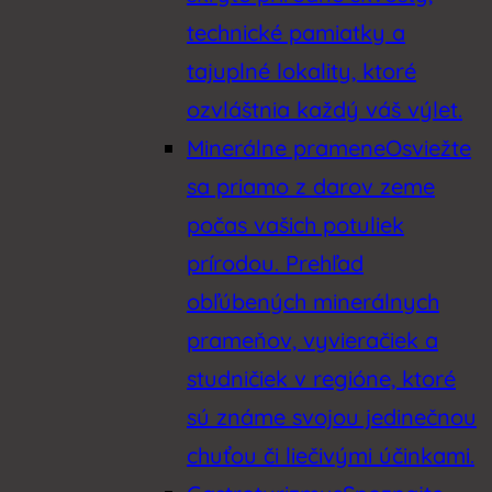
technické pamiatky a
tajuplné lokality, ktoré
ozvláštnia každý váš výlet.
Minerálne pramene
Osviežte
sa priamo z darov zeme
počas vašich potuliek
prírodou. Prehľad
obľúbených minerálnych
prameňov, vyvieračiek a
studničiek v regióne, ktoré
sú známe svojou jedinečnou
chuťou či liečivými účinkami.