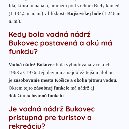
Ida, ktorá ju napája, pramení pod vrchom Biely kameň
(1 134,5 m n. m.) v blízkosti
Kojšovskej hole
(1 246 m
n. m.).
Kedy bola vodná nádrž
Bukovec postavená a akú má
funkciu?
Vodná nádrž Bukovec
bola vybudovaná v rokoch
1968 až 1976. Jej hlavnou a najdôležitejšou úlohou
je
zásobovanie mesta Košice a okolia pitnou vodou
.
Okrem tejto
zásobnej funkcie
má nádrž aj
dôležitú
ochrannú funkciu
.
Je vodná nádrž Bukovec
prístupná pre turistov a
rekreáciu?