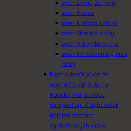
smer Dolný Zemplín
smer Košice
smer Košická kotlina
smer Slanské vrchy
smer Volovské vrchy
smer NP Slovenský kras
(link)
Rozhľadne
Objavte tie
najkrajšie výhľady na
Košický kraj z vtáčej
perspektívy. V tejto sekcii
nájdete zoznam
vyhliadkových veží a