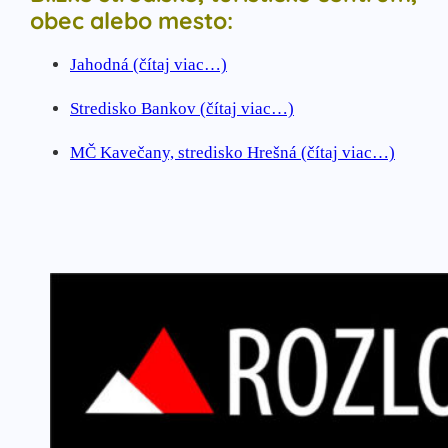
obec alebo mesto:
Jahodná (čítaj viac…)
Stredisko Bankov (čítaj viac…)
MČ Kavečany, stredisko Hrešná (čítaj viac…)