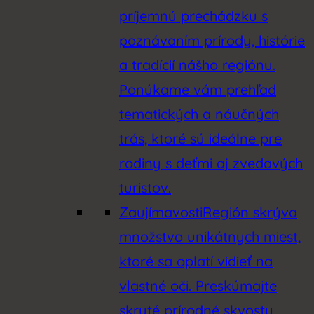
príjemnú prechádzku s
poznávaním prírody, histórie
a tradícií nášho regiónu.
Ponúkame vám prehľad
tematických a náučných
trás, ktoré sú ideálne pre
rodiny s deťmi aj zvedavých
turistov.
Zaujímavosti
Región skrýva
množstvo unikátnych miest,
ktoré sa oplatí vidieť na
vlastné oči. Preskúmajte
skryté prírodné skvosty,