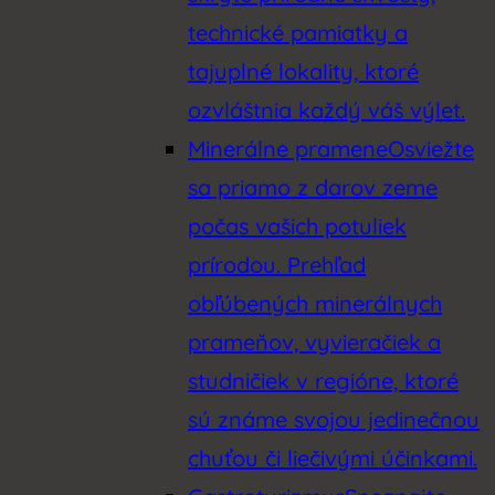
technické pamiatky a
tajuplné lokality, ktoré
ozvláštnia každý váš výlet.
Minerálne pramene
Osviežte
sa priamo z darov zeme
počas vašich potuliek
prírodou. Prehľad
obľúbených minerálnych
prameňov, vyvieračiek a
studničiek v regióne, ktoré
sú známe svojou jedinečnou
chuťou či liečivými účinkami.