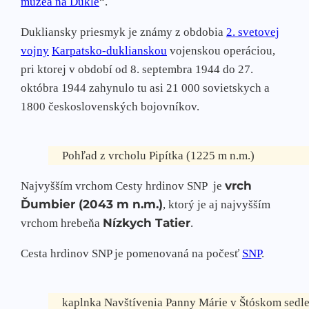
múzea na Dukle
“.
Dukliansky priesmyk je známy z obdobia
2. svetovej
vojny
Karpatsko-duklianskou
vojenskou operáciou,
pri ktorej v období od 8. septembra 1944 do 27.
októbra 1944 zahynulo tu asi 21 000 sovietskych a
1800 československých bojovníkov.
Pohľad z vrcholu Pipítka (1225 m n.m.)
vrch
Najvyšším vrchom Cesty hrdinov SNP je
Ďumbier (2043 m n.m.)
, ktorý je aj najvyšším
Nízkych Tatier
vrchom hrebeňa
.
Cesta hrdinov SNP je pomenovaná na počesť
SNP
.
kaplnka Navštívenia Panny Márie v Štóskom sedl