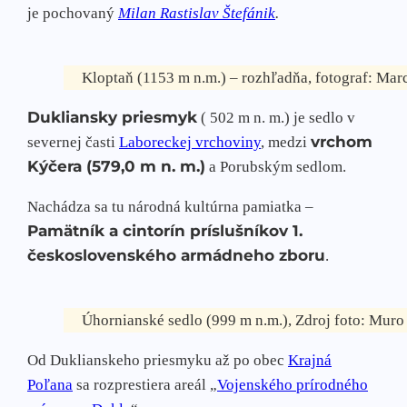
je pochovaný
Milan Rastislav Štefánik
.
Kloptaň (1153 m n.m.) – rozhľadňa, fotograf: Mar
Dukliansky priesmyk
( 502 m n. m.) je sedlo v
vrchom
severnej časti
Laboreckej vrchoviny
, medzi
Kýčera (579,0 m n. m.)
a Porubským sedlom.
Nachádza sa tu národná kultúrna pamiatka –
Pamätník a cintorín príslušníkov 1.
československého armádneho zboru
.
Úhornianské sedlo (999 m n.m.), Zdroj foto: Mur
Od Duklianskeho priesmyku až po obec
Krajná
Poľana
sa rozprestiera areál „
Vojenského prírodného