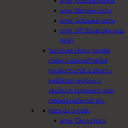
smer Košická kotlina
smer Slanské vrchy
smer Volovské vrchy
smer NP Slovenský kras
(link)
Turistické chaty, horské
chaty a útulne
Prehľad
horských chát a útulní v
košickom regióne a
okolitých pohoriach, kde
môžete načerpať sily.
Kam do prírody
smer Čierna hora