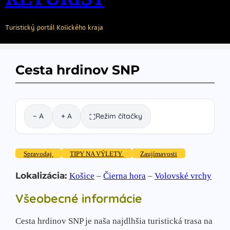
Turistický portál Košického kraja
Cesta hrdinov SNP
− A
+ A
Režim čítačky
⛶
Spravodaj
TIPY NA VÝLETY
Zaujímavosti
Lokalizácia:
Košice
–
Čierna hora
–
Volovské vrchy
Všeobecné informácie
Cesta hrdinov SNP je naša najdlhšia turistická trasa na