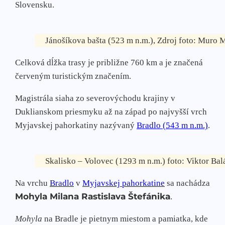
Slovensku.
Jánošíkova bašta (523 m n.m.), Zdroj foto: Muro
Celková dĺžka trasy je približne 760 km a je značená
červeným turistickým značením.
Magistrála siaha zo severovýchodu krajiny v
Duklianskom priesmyku až na západ po najvyšší vrch
Myjavskej pahorkatiny nazývaný
Bradlo (543 m n.m.)
.
Skalisko – Volovec (1293 m n.m.) foto: Viktor B
Na vrchu
Bradlo
v
Myjavskej pahorkatine
sa nachádza
Mohyla Milana Rastislava Štefánika
.
Mohyla
na Bradle je pietnym miestom a pamiatka, kde