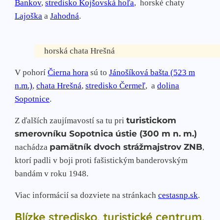
Bankov
,
stredisko Kojšovská hoľa
, horské chaty
Lajoška
a
Jahodná
.
horská chata Hrešná
V pohorí
Čierna hora
sú to
Jánošíková bašta (523 m
n.m.)
,
chata Hrešná
,
stredisko Čermeľ
, a
dolina
Sopotnice
.
turistickom
Z ďalších zaujímavostí sa tu pri
smerovníku Sopotnica ústie (300 m n. m.)
pamätník dvoch strážmajstrov ZNB
nachádza
,
ktorí padli v boji proti fašistickým banderovským
bandám v roku 1948.
Viac informácií sa dozviete na stránkach
cestasnp.sk
.
Blízke stredisko, turistické centrum,