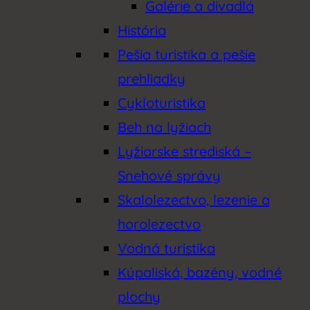
Galérie a divadlá
História
Pešia turistika a pešie
prehliadky
Cykloturistika
Beh na lyžiach
Lyžiarske strediská –
Snehové správy
Skalolezectvo, lezenie a
horolezectvo
Vodná turistika
Kúpaliská, bazény, vodné
plochy