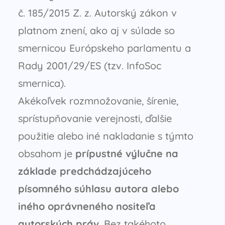
č. 185/2015 Z. z. Autorský zákon v
platnom znení, ako aj v súlade so
smernicou Európskeho parlamentu a
Rady 2001/29/ES (tzv. InfoSoc
smernica).
Akékoľvek rozmnožovanie, šírenie,
sprístupňovanie verejnosti, ďalšie
použitie alebo iné nakladanie s týmto
obsahom je
prípustné výlučne na
základe predchádzajúceho
písomného súhlasu autora alebo
iného oprávneného nositeľa
autorských práv
. Bez takéhoto