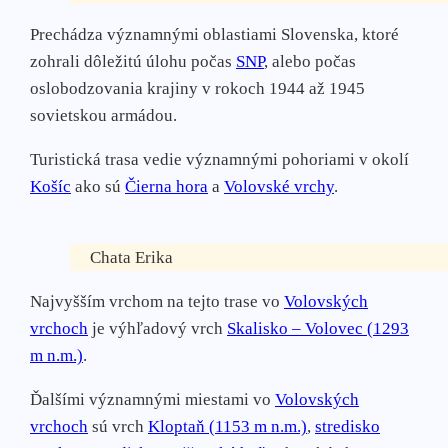
Prechádza významnými oblastiami Slovenska, ktoré
zohrali dôležitú úlohu počas
SNP
, alebo počas
oslobodzovania krajiny v rokoch 1944 až 1945
sovietskou armádou.
Turistická trasa vedie významnými pohoriami v okolí
Košíc
ako sú
Čierna hora
a
Volovské vrchy
.
Chata Erika
Najvyšším vrchom na tejto trase vo
Volovských
vrchoch
je výhľadový vrch
Skalisko – Volovec (1293
m n.m.)
.
Ďalšími významnými miestami vo
Volovských
vrchoch
sú vrch
Kloptaň (1153 m n.m.)
,
stredisko