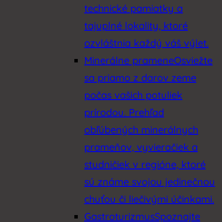
technické pamiatky a
tajuplné lokality, ktoré
ozvláštnia každý váš výlet.
Minerálne pramene
Osviežte
sa priamo z darov zeme
počas vašich potuliek
prírodou. Prehľad
obľúbených minerálnych
prameňov, vyvieračiek a
studničiek v regióne, ktoré
sú známe svojou jedinečnou
chuťou či liečivými účinkami.
Gastroturizmus
Spoznajte