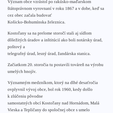
Význam obce vzrástol po rakúsko-maďarskom
štátoprávnom vyrovnaní v roku 1867 a v dobe, keď sa
cez obec začala budovať
Košicko-Bohumínska železnica.
Kostoľany sa na prelome storočí stali aj sídlom
dôležitých úradov a inštitúcií ako boli notársky úrad,
poštový a
telegrafný úrad, lesný úrad, žandárska stanica.
Začiatkom 20. storočia tu postavili továreň na výrobu
umelých hnojív.
Významným medzníkom, ktorý na dlhé desaťročia
ovplyvnil vývoj obce, bol rok 1960, kedy došlo
k zlúčeniu pôvodne
samostatných obcí Kostoľany nad Hornádom, Malá
Vieska a Tepličany do spoločnej obce s umelo