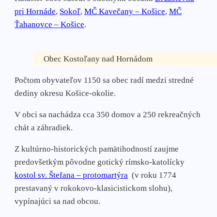
pri Hornáde
,
Sokoľ
,
MČ Kavečany – Košice
,
MČ
Ťahanovce – Košice
.
Obec Kostoľany nad Hornádom
Počtom obyvateľov 1150 sa obec radí medzi stredné
dediny okresu Košice-okolie.
V obci sa nachádza cca 350 domov a 250 rekreačných
chát a záhradiek.
Z kultúrno-historických pamätihodností zaujme
predovšetkým pôvodne gotický rímsko-katolícky
kostol sv. Štefana – protomartýra
(v roku 1774
prestavaný v rokokovo-klasicistickom slohu),
vypínajúci sa nad obcou.