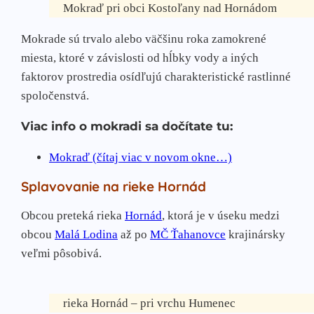
Mokraď pri obci Kostoľany nad Hornádom
Mokrade sú trvalo alebo väčšinu roka zamokrené
miesta, ktoré v závislosti od hĺbky vody a iných
faktorov prostredia osídľujú charakteristické rastlinné
spoločenstvá.
Viac info o mokradi sa dočítate tu:
Mokraď (čítaj viac v novom okne…)
Splavovanie na rieke Hornád
Obcou preteká rieka
Hornád
, ktorá je v úseku medzi
obcou
Malá Lodina
až po
MČ Ťahanovce
krajinársky
veľmi pôsobivá.
rieka Hornád – pri vrchu Humenec