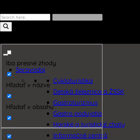
Iba presné zhody
Spravodaj
Cykloturistika
Hľadať v názve
Detská železnica a ŽSSK
Gastroturizmus
Hľadať v obsahu
Gastro podujatia
Horské a turistické chaty
Informačné centrá