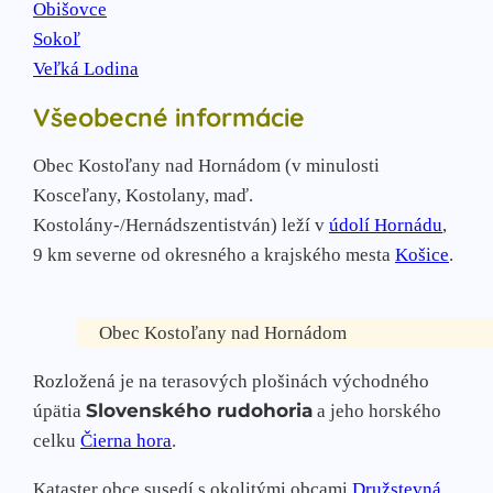
Obišovce
Sokoľ
Veľká Lodina
Všeobecné informácie
Obec Kostoľany nad Hornádom (v minulosti
Kosceľany, Kostolany, maď.
Kostolány-/Hernádszentistván) leží v
údolí Hornádu
,
9 km severne od okresného a krajského mesta
Košice
.
Obec Kostoľany nad Hornádom
Rozložená je na terasových plošinách východného
Slovenského rudohoria
úpätia
a jeho horského
celku
Čierna hora
.
Kataster obce susedí s okolitými obcami
Družstevná