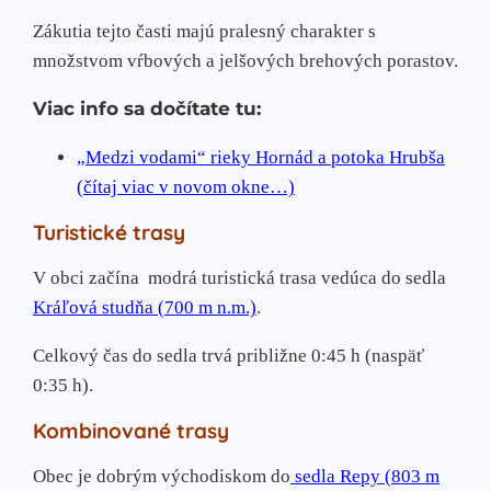
Zákutia tejto časti majú pralesný charakter s
množstvom vŕbových a jelšových brehových porastov.
Viac info sa dočítate tu:
„Medzi vodami“ rieky Hornád a potoka Hrubša
(čítaj viac v novom okne…)
Turistické trasy
V obci začína
modrá turistická trasa vedúca do sedla
Kráľová studňa (700 m n.m.)
.
Celkový čas do sedla trvá približne 0:45 h (naspäť
0:35 h).
Kombinované trasy
Obec je dobrým východiskom do
sedla Repy (803 m