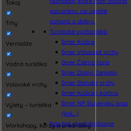
rozhľadní, ktoré vám otvoria
Tokaj
panorámu na okolité
pohoria a doliny.
Trhy
Turistické východiská
Smer Košice
Vernisáže
Smer Volovské vrchy
Smer Čierna hora
Vodná turistika
Smer Dolný Zemplín
Smer Slanské vrchy
Volovské vrchy
Smer Košická kotlina
Smer NP Slovenský kras
Výlety – turistika
(link…)
Náučné chodníky
Spojte
Workshopy, kurzy a prednášky