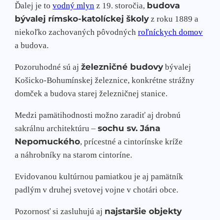
budova
Ďalej je to
vodný mlyn
z 19. storočia,
bývalej rímsko-katolíckej školy
z roku 1889 a
niekoľko zachovaných pôvodných
roľníckych domov
a budova.
železničné budovy
Pozoruhodné sú aj
bývalej
Košicko-Bohumínskej železnice, konkrétne strážny
domček a budova starej železničnej stanice.
Medzi pamätihodnosti možno zaradiť aj drobnú
sochu sv. Jána
sakrálnu architektúru –
Nepomuckého
, prícestné a cintorínske kríže
a náhrobníky na starom cintoríne.
Evidovanou kultúrnou pamiatkou je aj pamätník
padlým v druhej svetovej vojne v chotári obce.
najstaršie objekty
Pozornosť si zasluhujú aj