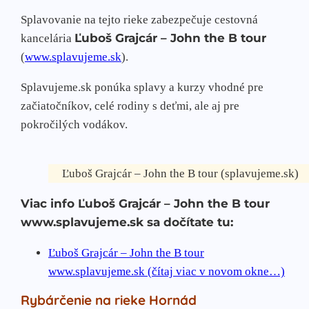
Splavovanie na tejto rieke zabezpečuje cestovná
Ľuboš Grajcár – John the B tour
kancelária
(
www.splavujeme.sk
).
Splavujeme.sk ponúka splavy a kurzy vhodné pre
začiatočníkov, celé rodiny s deťmi, ale aj pre
pokročilých vodákov.
Ľuboš Grajcár – John the B tour (splavujeme.sk)
Viac info Ľuboš Grajcár – John the B tour
www.splavujeme.sk sa dočítate tu:
Ľuboš Grajcár – John the B tour
www.splavujeme.sk (čítaj viac v novom okne…)
Rybárčenie na rieke Hornád