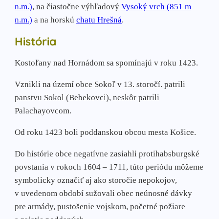
n.m.)
, na čiastočne výhľadový
Vysoký vrch (851 m
n.m.)
a na horskú
chatu Hrešná
.
História
Kostoľany nad Hornádom sa spomínajú v roku 1423.
Vznikli na území obce Sokoľ v 13. storočí. patrili
panstvu Sokol (Bebekovci), neskôr patrili
Palachayovcom.
Od roku 1423 boli poddanskou obcou mesta Košice.
Do histórie obce negatívne zasiahli protihabsburgské
povstania v rokoch 1604 – 1711, túto periódu môžeme
symbolicky označiť aj ako storočie nepokojov,
v uvedenom období sužovali obec neúnosné dávky
pre armády, pustošenie vojskom, početné požiare