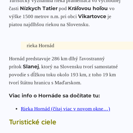
Turistický významná rieka prameniaca vo východnej
Nízkych Tatier
Kráľovou hoľou
časti
pod
vo
Vikartovce
výške 1500 metrov n.m. pri obci
je
piatou najdlhšou riekou na Slovensku.
rieka Hornád
Hornád predstavuje 286 km dlhý ľavostranný
Slanej
prítok
, ktorý na Slovensku tvorí samostatné
povodie s dĺžkou toku okolo 193 km, z toho 19 km
tvorí štátnu hranicu s Maďarskom.
Viac info o Hornáde sa dočítate tu:
Rieka Hornád (čítaj viac v novom okne…)
Turistické ciele