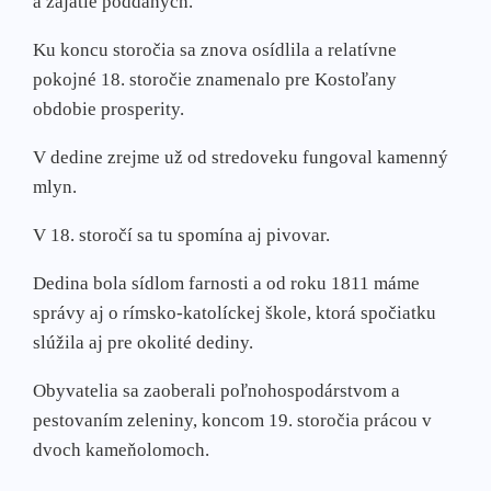
a zajatie poddaných.
Ku koncu storočia sa znova osídlila a relatívne
pokojné 18. storočie znamenalo pre Kostoľany
obdobie prosperity.
V dedine zrejme už od stredoveku fungoval kamenný
mlyn.
V 18. storočí sa tu spomína aj pivovar.
Dedina bola sídlom farnosti a od roku 1811 máme
správy aj o rímsko-katolíckej škole, ktorá spočiatku
slúžila aj pre okolité dediny.
Obyvatelia sa zaoberali poľnohospodárstvom a
pestovaním zeleniny, koncom 19. storočia prácou v
dvoch kameňolomoch.