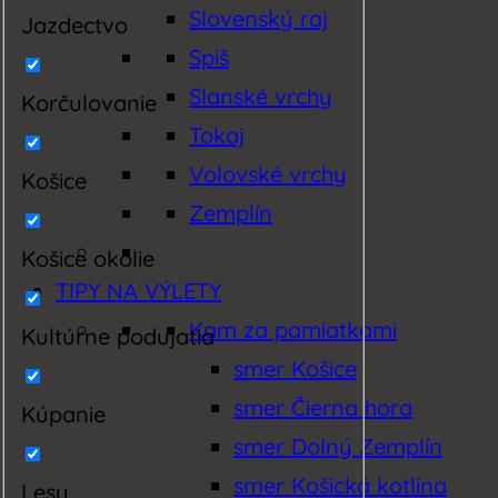
Slovenský raj
Jazdectvo
Spiš
Slanské vrchy
Korčulovanie
Tokaj
Volovské vrchy
Košice
Zemplín
Košice okolie
TIPY NA VÝLETY
Kam za pamiatkami
Kultúrne podujatia
smer Košice
smer Čierna hora
Kúpanie
smer Dolný Zemplín
smer Košická kotlina
Lesy