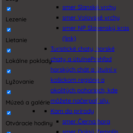
smer Slanské vrchy
smer Volovské vrchy
Lezenie
smer NP Slovenský kras
(link)
Lietanie
Turistické chaty, horské
chaty a útulne
Prehľad
Lokálne poklady
horských chát a útulní v
košickom regióne a
Lyžovanie
okolitých pohoriach, kde
môžete načerpať sily.
Múzeá a galérie
Kam do prírody
smer Čierna hora
Otváracie hodiny
smer Dolný Zemplín