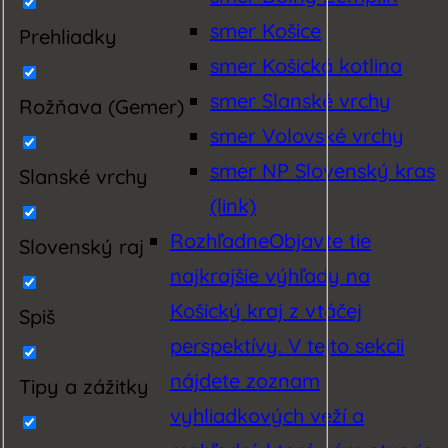
smer Košice
Prehliadky
smer Košická kotlina
smer Slanské vrchy
Rožňava (Gemer)
smer Volovské vrchy
smer NP Slovenský kras
Slanské vrchy
(link)
Rozhľadne
Objavte tie
Slovenský raj
najkrajšie výhľady na
Košický kraj z vtáčej
Spiš
perspektívy. V tejto sekcii
nájdete zoznam
Tipy a zážitky
vyhliadkových veží a