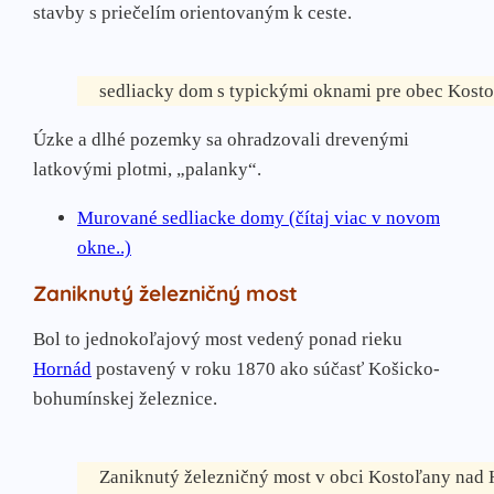
stavby s priečelím orientovaným k ceste.
sedliacky dom s typickými oknami pre obec Kos
Úzke a dlhé pozemky sa ohradzovali drevenými
latkovými plotmi, „palanky“.
Murované sedliacke domy (čítaj viac v novom
okne..)
Zaniknutý železničný most
Bol to jednokoľajový most vedený ponad rieku
Hornád
postavený v roku 1870 ako súčasť Košicko-
bohumínskej železnice.
Zaniknutý železničný most v obci Kostoľany nad 