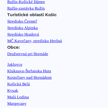
Ružín-Košické Hámre
Ružín-zastávka Ružín
Turistické oblasti Košíc
Stredisko Čermeľ
Stredisko Alpinka
Stredisko Hradová
MČ Kavečany, stredisko Hrešná
Obce:
Družstevná pri Hornáde
Jaklovce
Kluknava-Štefanska Huta
Kostoľany nad Hornádom
Košická Belá
Kysak
Malá Lodina
Margecany