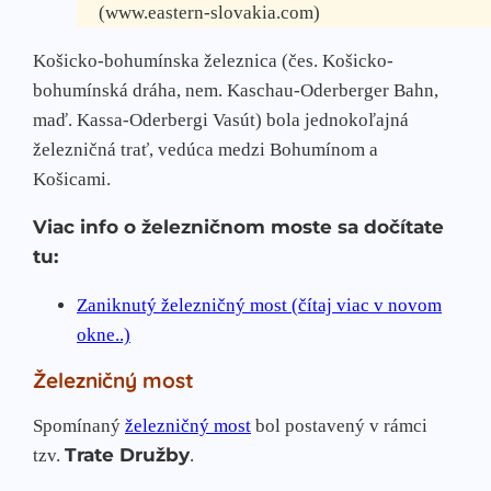
(www.eastern-slovakia.com)
Košicko-bohumínska železnica (čes. Košicko-
bohumínská dráha, nem. Kaschau-Oderberger Bahn,
maď. Kassa-Oderbergi Vasút) bola jednokoľajná
železničná trať, vedúca medzi Bohumínom a
Košicami.
Viac info o železničnom moste sa dočítate
tu:
Zaniknutý železničný most (čítaj viac v novom
okne..)
Železničný most
Spomínaný
železničný most
bol postavený v rámci
Trate Družby
tzv.
.