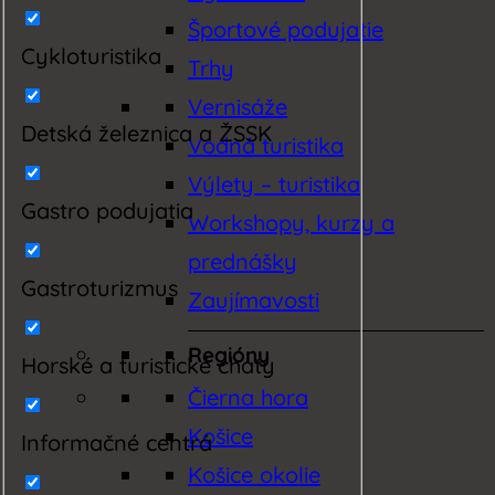
Športové podujatie
Cykloturistika
Trhy
Vernisáže
Detská železnica a ŽSSK
Vodná turistika
Výlety – turistika
Gastro podujatia
Workshopy, kurzy a
prednášky
Gastroturizmus
Zaujímavosti
Regióny
Horské a turistické chaty
Čierna hora
Košice
Informačné centrá
Košice okolie