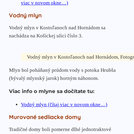
viac v novom okne…)
Vodný mlyn
Vodný mlyn v Kostoľanoch nad Hornádom sa
nachádza na Košickej ulici číslo 3.
Vodný mlyn v Kostoľanoch nad Hornádom, Fotog
Mlyn bol poháňaný prúdom vody s potoka Hrubša
(bývalý mlynský jarok) horným náhonom.
Viac info o mlyne sa dočítate tu:
Vodný mlyn (čítaj viac v novom okne…)
Murované sedliacke domy
Tradičné domy boli pomerne dlhé jednotraktové