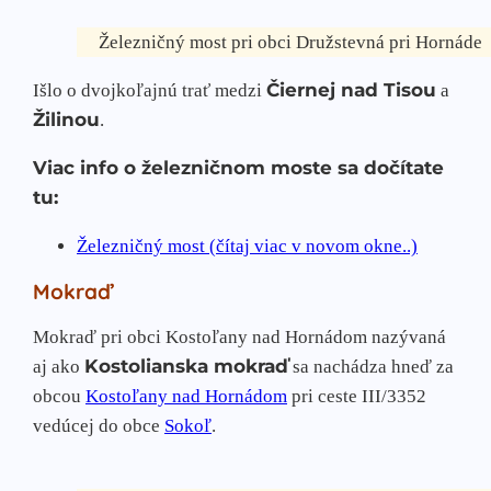
Železničný most pri obci Družstevná pri Hornáde
Čiernej nad Tisou
Išlo o dvojkoľajnú trať medzi
a
Žilinou
.
Viac info o železničnom moste sa dočítate
tu:
Železničný most (čítaj viac v novom okne..)
Mokraď
Mokraď pri obci Kostoľany nad Hornádom nazývaná
Kostolianska mokraď
aj ako
sa nachádza hneď za
obcou
Kostoľany nad Hornádom
pri ceste III/3352
vedúcej do obce
Sokoľ
.