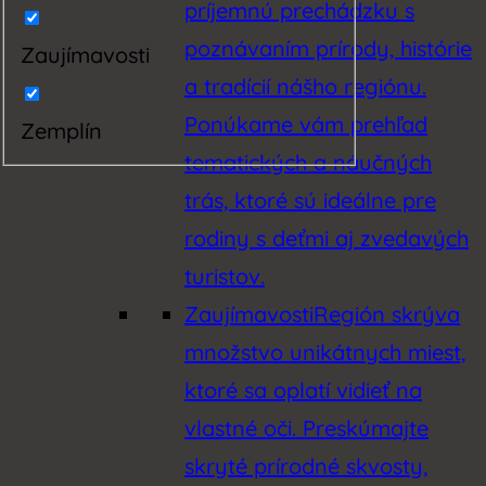
príjemnú prechádzku s
poznávaním prírody, histórie
Zaujímavosti
a tradícií nášho regiónu.
Ponúkame vám prehľad
Zemplín
tematických a náučných
trás, ktoré sú ideálne pre
rodiny s deťmi aj zvedavých
turistov.
Zaujímavosti
Región skrýva
množstvo unikátnych miest,
ktoré sa oplatí vidieť na
vlastné oči. Preskúmajte
skryté prírodné skvosty,