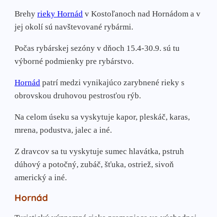
Brehy
rieky Hornád
v Kostoľanoch nad Hornádom a v
jej okolí sú navštevované rybármi.
Počas rybárskej sezóny v dňoch 15.4-30.9. sú tu
výborné podmienky pre rybárstvo.
Hornád
patrí medzi vynikajúco zarybnené rieky s
obrovskou druhovou pestrosťou rýb.
Na celom úseku sa vyskytuje kapor, pleskáč, karas,
mrena, podustva, jalec a iné.
Z dravcov sa tu vyskytuje sumec hlavátka, pstruh
dúhový a potočný, zubáč, šťuka, ostriež, sivoň
americký a iné.
Hornád