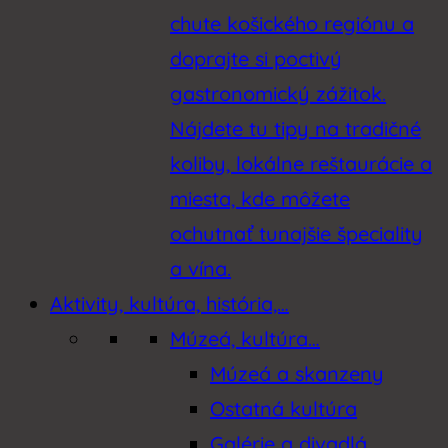
chute košického regiónu a
doprajte si poctivý
gastronomický zážitok.
Nájdete tu tipy na tradičné
koliby, lokálne reštaurácie a
miesta, kde môžete
ochutnať tunajšie špeciality
a vína.
Aktivity, kultúra, história,…
Múzeá, kultúra…
Múzeá a skanzeny
Ostatná kultúra
Galérie a divadlá