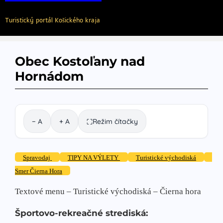
Turistický portál Košického kraja
Obec Kostoľany nad
Hornádom
− A
+ A
Režim čítačky
⛶
Spravodaj
TIPY NA VÝLETY
Turistické východiská
Smer Čierna Hora
Textové menu – Turistické východiská – Čierna hora
Športovo-rekreačné strediská: