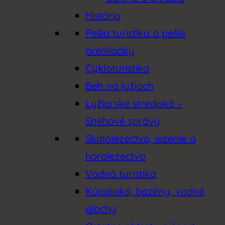
História
Pešia turistika a pešie
prehliadky
Cykloturistika
Beh na lyžiach
Lyžiarske strediská –
Snehové správy
Skalolezectvo, lezenie a
horolezectvo
Vodná turistika
Kúpaliská, bazény, vodné
plochy