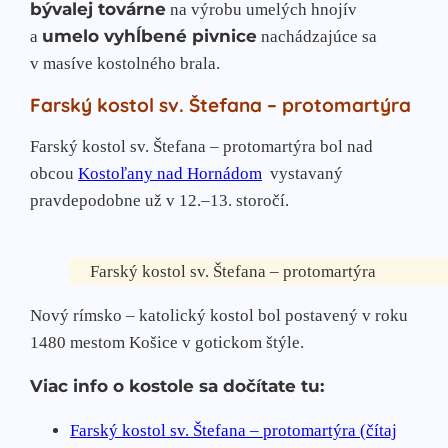
bývalej továrne
na výrobu umelých hnojív
umelo vyhĺbené pivnice
a
nachádzajúce sa
v masíve kostolného brala.
Farský kostol sv. Štefana – protomartýra
Farský kostol sv. Štefana – protomartýra bol nad
obcou
Kostoľany nad Hornádom
vystavaný
pravdepodobne už v 12.–13. storočí.
Farský kostol sv. Štefana – protomartýra
Nový rímsko – katolický kostol bol postavený v roku
1480 mestom Košice v gotickom štýle.
Viac info o kostole sa dočítate tu:
Farský kostol sv. Štefana – protomartýra (čítaj