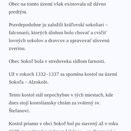
Obec na tomto území však existovala už dávno
predtým.
Pravdepodobne ju založili kráľovskí sokoliari –
falconarii, ktorých úlohou bolo chovať a cvičiť
lovných sokolov a dravcov a upra­vovať ulovenú
zverinu.
Obec Sokoľ bola v stre­doveku sídlom farnos­ti.
Už v rokoch 1332–1337 sa spomína kostol na úze­mí
Sokoľa – Alzokole.
Tento kostol stál nepochybne v tých miestach, kde
dnes stojí kostoliansky chrám za­ svätený sv.
Štefanovi.
Kostol priamo v obci Sokoľ bol po­ stavený až v roku