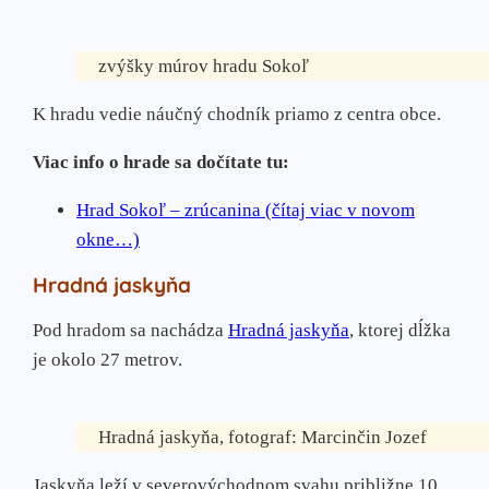
zvýšky múrov hradu Sokoľ
K hradu vedie náučný chodník priamo z centra obce.
Viac info o hrade sa dočítate tu:
Hrad Sokoľ – zrúcanina (čítaj viac v novom
okne…)
Hradná jaskyňa
Pod hradom sa nachádza
Hradná jaskyňa
, ktorej dĺžka
je okolo 27 metrov.
Hradná jaskyňa, fotograf: Marcinčin Jozef
Jaskyňa leží v severovýchodnom svahu približne 10