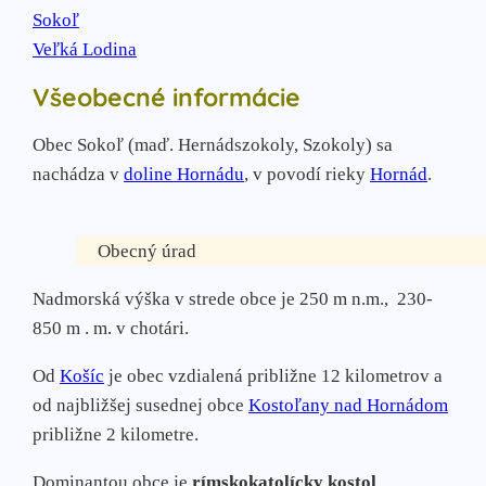
Sokoľ
Veľká Lodina
Všeobecné informácie
Obec Sokoľ (maď. Hernádszokoly, Szokoly) sa
nachádza v
doline Hornádu
, v povodí rieky
Hornád
.
Obecný úrad
Nadmorská výška v strede obce je 250 m n.m., 230-
850 m . m. v chotári.
Od
Košíc
je obec vzdialená približne 12 kilometrov a
od najbližšej susednej obce
Kostoľany nad Hornádom
približne 2 kilometre.
Dominantou obce je
rímskokatolícky kostol