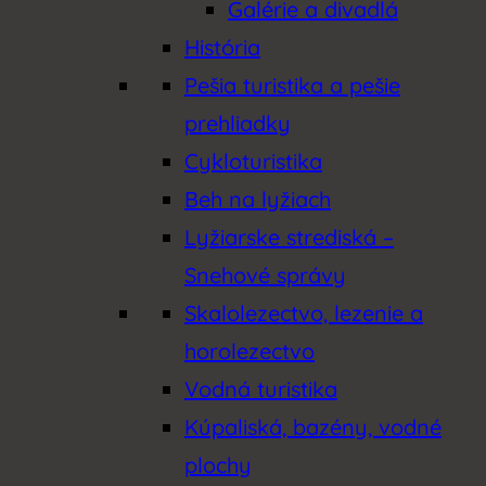
Galérie a divadlá
História
Pešia turistika a pešie
prehliadky
Cykloturistika
Beh na lyžiach
Lyžiarske strediská –
Snehové správy
Skalolezectvo, lezenie a
horolezectvo
Vodná turistika
Kúpaliská, bazény, vodné
plochy