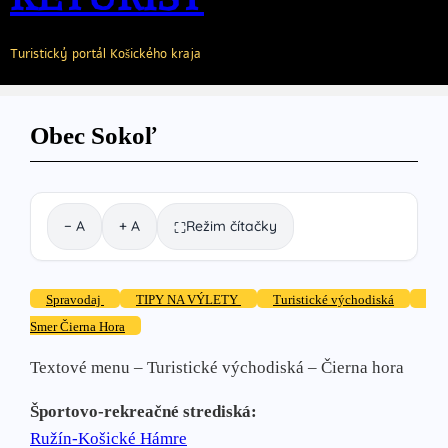
Turistický portál Košického kraja
Obec Sokoľ
− A
+ A
Režim čítačky
⛶
Spravodaj
TIPY NA VÝLETY
Turistické východiská
Smer Čierna Hora
Textové menu – Turistické východiská – Čierna hora
Športovo-rekreačné strediská:
Ružín-Košické Hámre