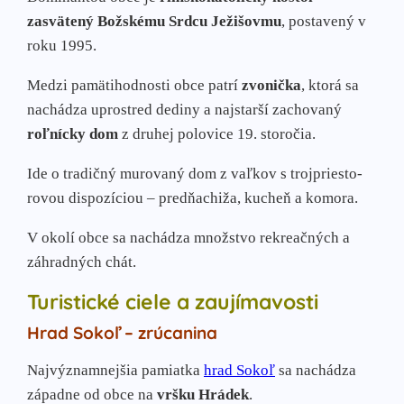
zasvätený Božskému Srdcu Ježišovmu
, postavený v
roku 1995.
Medzi pamätihod­nosti obce patrí
zvonička
, ktorá sa
nachádza uprostred dediny a najstar­ší zachovaný
roľnícky dom
z druhej polovice 19. storo­čia.
Ide o tradičný murovaný dom z vaľkov s trojpriesto­
rovou dispozíciou – predňachiža, kucheň a komora.
V okolí obce sa nachádza množstvo rekreačných a
záhradných chát.
Turistické ciele a zaujímavosti
Hrad Sokoľ – zrúcanina
Najvýznamnejšia pamiatka
hrad Sokoľ
sa nachádza
západne od obce na
vršku Hrádek
.