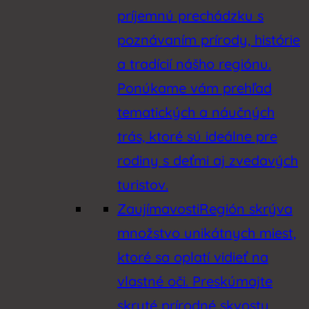
príjemnú prechádzku s
poznávaním prírody, histórie
a tradícií nášho regiónu.
Ponúkame vám prehľad
tematických a náučných
trás, ktoré sú ideálne pre
rodiny s deťmi aj zvedavých
turistov.
Zaujímavosti
Región skrýva
množstvo unikátnych miest,
ktoré sa oplatí vidieť na
vlastné oči. Preskúmajte
skryté prírodné skvosty,