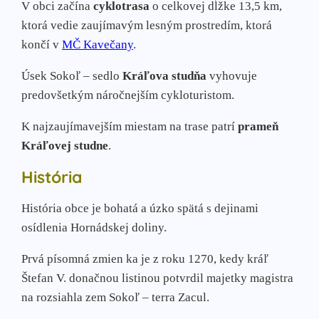
V obci začína
cyklotrasa
o celkovej dĺžke 13,5 km,
ktorá vedie zaujímavým lesným prostredím, ktorá
končí v
MČ Kavečany
.
Úsek Sokoľ – sedlo
Kráľova studňa
vyhovuje
predovšetkým náročnejším cykloturistom.
K najzaujímavejším miestam na trase patrí
prameň
Kráľovej studne
.
História
História obce je bohatá a úzko spätá s dejinami
osídlenia Hornádskej do­liny.
Prvá písomná zmien­ ka je z roku 1270, kedy kráľ
Štefan V. donačnou listinou potvrdil majetky magistra
na rozsiahla zem Sokoľ – terra Zacul.