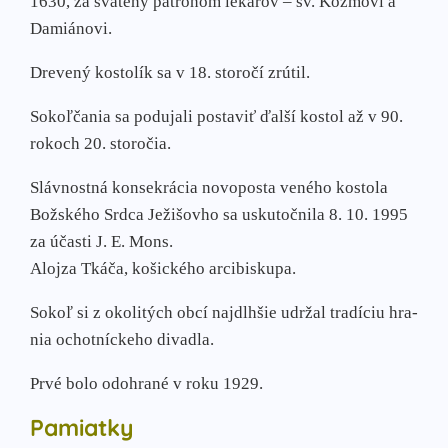
1630, za­ svätený patrónom lekárov – sv. Kozmovi a
Damiánovi.
Drevený kostolík sa v 18. sto­ročí zrútil.
Sokoľčania sa podujali postaviť ďalší kostol až v 90.
rokoch 20. storočia.
Slávnostná konsekrácia novoposta­ veného kostola
Božského Srdca Ježišovho sa usku­točnila 8. 10. 1995
za účasti J. E. Mons.
Alojza Tkáča, ko­šického arcibiskupa.
Sokoľ si z okolitých obcí najdlhšie udržal tradíciu hra­
nia ochotníckeho divadla.
Prvé bolo odohrané v roku 1929.
Pamiatky