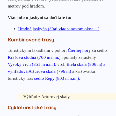
metrov pod hradom.
Viac info o jaskyni sa dočítate tu:
Hradná jaskyňa (čítaj viac v novom okne…)
Kombinované trasy
Turistickými lákadlami v pohorí
Čiernej hory
sú sedlo
Kráľova studňa (700 m n.m.)
, pomaly zarastený
Vysoký vrch (851 m n.m.)
, vrch
Biela skala (806 m) a
výhľadová Arturova skala (796 m)
a križovatka
turistický trás
sedlo Repy (803 m n.m.)
.
Výhľad z Arturovej skaly
Cykloturistické trasy