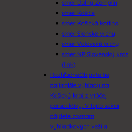
smer Dolný Zemplín
smer Košice
smer Košická kotlina
smer Slanské vrchy
smer Volovské vrchy
smer NP Slovenský kras
(link)
Rozhľadne
Objavte tie
najkrajšie výhľady na
Košický kraj z vtáčej
perspektívy. V tejto sekcii
nájdete zoznam
vyhliadkových veží a