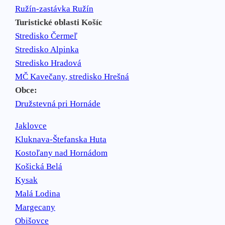
Ružín-zastávka Ružín
Turistické oblasti Košíc
Stredisko Čermeľ
Stredisko Alpinka
Stredisko Hradová
MČ Kavečany, stredisko Hrešná
Obce:
Družstevná pri Hornáde
Jaklovce
Kluknava-Štefanska Huta
Kostoľany nad Hornádom
Košická Belá
Kysak
Malá Lodina
Margecany
Obišovce