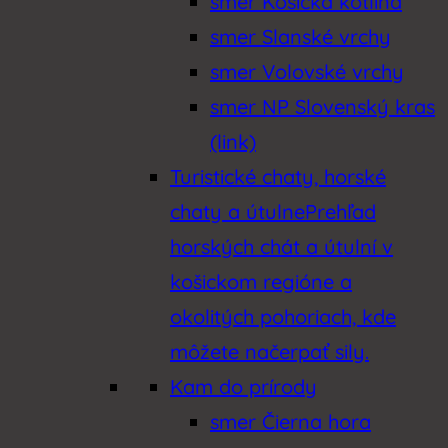
smer Košická kotlina
smer Slanské vrchy
smer Volovské vrchy
smer NP Slovenský kras
(link)
Turistické chaty, horské
chaty a útulne
Prehľad
horských chát a útulní v
košickom regióne a
okolitých pohoriach, kde
môžete načerpať sily.
Kam do prírody
smer Čierna hora