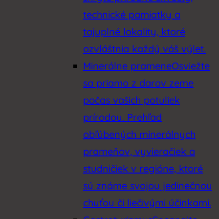
technické pamiatky a
tajuplné lokality, ktoré
ozvláštnia každý váš výlet.
Minerálne pramene
Osviežte
sa priamo z darov zeme
počas vašich potuliek
prírodou. Prehľad
obľúbených minerálnych
prameňov, vyvieračiek a
studničiek v regióne, ktoré
sú známe svojou jedinečnou
chuťou či liečivými účinkami.