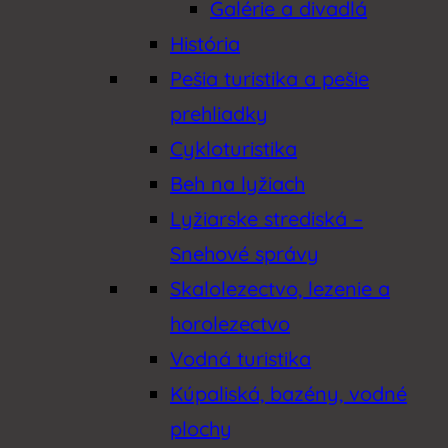
Galérie a divadlá
História
Pešia turistika a pešie
prehliadky
Cykloturistika
Beh na lyžiach
Lyžiarske strediská –
Snehové správy
Skalolezectvo, lezenie a
horolezectvo
Vodná turistika
Kúpaliská, bazény, vodné
plochy