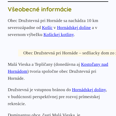
Športovo-rekreačné strediská:
Všeobecné informácie
Ružín-Košické Hámre
Ružín-zastávka Ružín
Obec Družstevná pri Hornáde sa nachádza 10 km
Turistické oblasti Košíc
severozápadne od
Košíc
v
Hornádskej doline
a v
Stredisko Čermeľ
severnom výbežku
Košickej kotliny
.
Stredisko Alpinka
Stredisko Hradová
MČ Kavečany, stredisko Hrešná
Obec Družstevná pri Hornáde – sedliacky dom zo z
Obce:
Malá Vieska a Tepličany (donedávna aj
Kostoľany nad
Družstevná pri Hornáde
Hornádom
) tvoria spoločne obec Družstevná pri
Jaklovce
Hornáde.
Kluknava-Štefanska Huta
Družstevná je vstupnou bránou do
Hornádskej doliny
,
Kostoľany nad Hornádom
v budúcnosti perspektívnej pre rozvoj prímestskej
Košická Belá
rekreácie.
Kysak
Malá Lodina
Dominantou obce, časti Malá Vieska, je