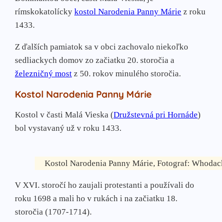
Margecany
rímskokatolícky
kostol Narodenia Panny Márie
z roku
Obišovce
1433.
Sokoľ
Veľká Lodina
Z ďalších pamiatok sa v obci zachovalo niekoľko
sedliackych domov zo začiatku 20. storočia a
železničný most
z 50. rokov minulého storočia.
Kostol Narodenia Panny Márie
Kostol v časti Malá Vieska (
Družstevná pri Hornáde
)
bol vystavaný už v roku 1433.
Kostol Narodenia Panny Márie, Fotograf: Whodac
V XVI. storočí ho zaujali protestanti a používali do
roku 1698 a mali ho v rukách i na začiatku 18.
storočia (1707-1714).