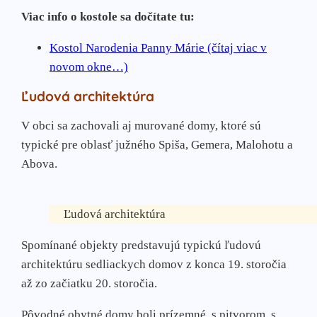
Viac info o kostole sa dočítate tu:
Kostol Narodenia Panny Márie (čítaj viac v
novom okne…)
Ľudová architektúra
V obci sa zachovali aj murované domy, ktoré sú
typické pre oblasť južného Spiša, Gemera, Malohotu a
Abova.
Ľudová architektúra
Spomínané objekty predstavujú typickú ľudovú
architektúru sedliackych domov z konca 19. storočia
až zo začiatku 20. storočia.
Pôvodné obytné domy boli prízemné, s pitvorom, s