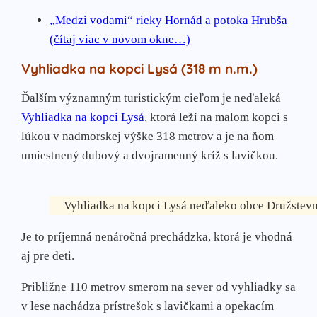
„Medzi vodami“ rieky Hornád a potoka Hrubša
(čítaj viac v novom okne…)
Vyhliadka na kopci Lysá (318 m n.m.)
Ďalším významným turistickým cieľom je neďaleká
Vyhliadka na kopci Lysá
, ktorá leží na malom kopci s
lúkou v nadmorskej výške 318 metrov a je na ňom
umiestnený dubový a dvojramenný kríž s lavičkou.
Vyhliadka na kopci Lysá neďaleko obce Družstev
Je to príjemná nenáročná prechádzka, ktorá je vhodná
aj pre deti.
Približne 110 metrov smerom na sever od vyhliadky sa
v lese nachádza prístrešok s lavičkami a opekacím