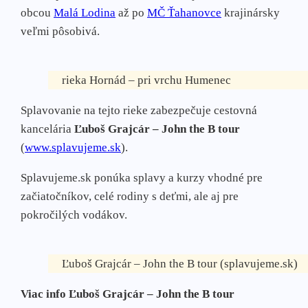
obcou
Malá Lodina
až po
MČ Ťahanovce
krajinársky
veľmi pôsobivá.
rieka Hornád – pri vrchu Humenec
Splavovanie na tejto rieke zabezpečuje cestovná
kancelária
Ľuboš Grajcár – John the B tour
(
www.splavujeme.sk
).
Splavujeme.sk ponúka splavy a kurzy vhodné pre
začiatočníkov, celé rodiny s deťmi, ale aj pre
pokročilých vodákov.
Ľuboš Grajcár – John the B tour (splavujeme.sk)
Viac info Ľuboš Grajcár – John the B tour