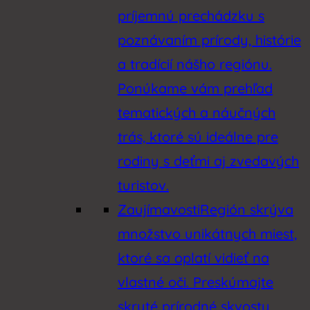
príjemnú prechádzku s
poznávaním prírody, histórie
a tradícií nášho regiónu.
Ponúkame vám prehľad
tematických a náučných
trás, ktoré sú ideálne pre
rodiny s deťmi aj zvedavých
turistov.
Zaujímavosti
Región skrýva
množstvo unikátnych miest,
ktoré sa oplatí vidieť na
vlastné oči. Preskúmajte
skryté prírodné skvosty,