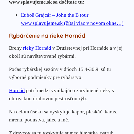
www.splavujeme.sk sa dočítate tu:
Ľuboš Grajcár – John the B tour
www.splavujeme.sk (čítaj viac v novom okne…)
Rybárčenie na rieke Hornád
Brehy
rieky Hornád
v Družstevnej pri Hornáde a v jej
okolí sú navštevované rybármi.
Počas rybárskej sezóny v dňoch 15.4-30.9. sú tu
výborné podmienky pre rybárstvo.
Hornád
patrí medzi vynikajúco zarybnené rieky s
obrovskou druhovou pestrosťou rýb.
Na celom úseku sa vyskytuje kapor, pleskáč, karas,
mrena, podustva, jalec a iné.
Z dravcov sa tu vyskytuje sumec hlavátka, pstruh