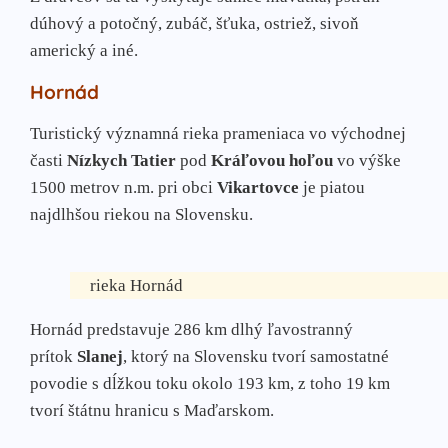
dúhový a potočný, zubáč, šťuka, ostriež, sivoň
americký a iné.
Hornád
Turistický významná rieka prameniaca vo východnej
časti
Nízkych Tatier
pod
Kráľovou hoľou
vo výške
1500 metrov n.m. pri obci
Vikartovce
je piatou
najdlhšou riekou na Slovensku.
rieka Hornád
Hornád predstavuje 286 km dlhý ľavostranný
prítok
Slanej
, ktorý na Slovensku tvorí samostatné
povodie s dĺžkou toku okolo 193 km, z toho 19 km
tvorí štátnu hranicu s Maďarskom.