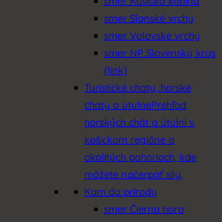
smer Košická kotlina
smer Slanské vrchy
smer Volovské vrchy
smer NP Slovenský kras
(link)
Turistické chaty, horské
chaty a útulne
Prehľad
horských chát a útulní v
košickom regióne a
okolitých pohoriach, kde
môžete načerpať sily.
Kam do prírody
smer Čierna hora