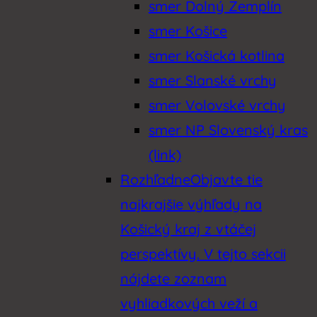
smer Dolný Zemplín
smer Košice
smer Košická kotlina
smer Slanské vrchy
smer Volovské vrchy
smer NP Slovenský kras
(link)
Rozhľadne
Objavte tie
najkrajšie výhľady na
Košický kraj z vtáčej
perspektívy. V tejto sekcii
nájdete zoznam
vyhliadkových veží a