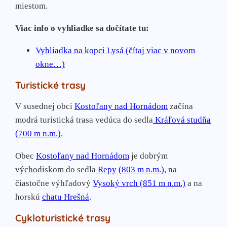
miestom.
Viac info o vyhliadke sa dočítate tu:
Vyhliadka na kopci Lysá (čítaj viac v novom
okne…)
Turistické trasy
V susednej obci
Kostoľany nad Hornádom
začína
modrá turistická trasa vedúca do sedla
Kráľová studňa
(700 m n.m.)
.
Obec
Kostoľany nad Hornádom
je dobrým
východiskom do sedla
Repy (803 m n.m.)
, na
čiastočne výhľadový
Vysoký vrch (851 m n.m.)
a na
horskú
chatu Hrešná
.
Cykloturistické trasy