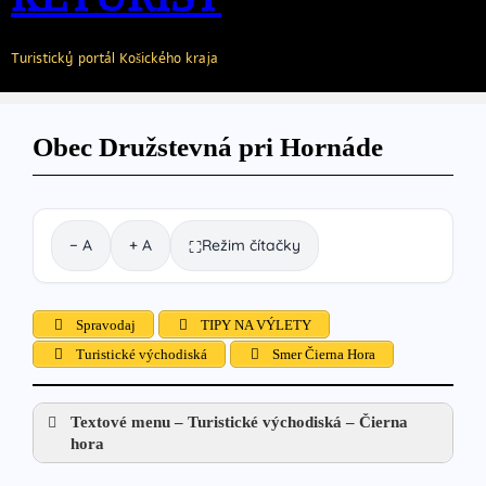
Turistický portál Košického kraja
Obec Družstevná pri Hornáde
− A
+ A
Režim čítačky
⛶
Spravodaj
TIPY NA VÝLETY
Turistické východiská
Smer Čierna Hora
Textové menu – Turistické východiská – Čierna
hora