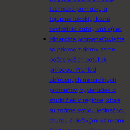
technické pamiatky a
tajuplné lokality, ktoré
ozvláštnia každý váš výlet.
Minerálne pramene
Osviežte
sa priamo z darov zeme
počas vašich potuliek
prírodou. Prehľad
obľúbených minerálnych
prameňov, vyvieračiek a
studničiek v regióne, ktoré
sú známe svojou jedinečnou
chuťou či liečivými účinkami.