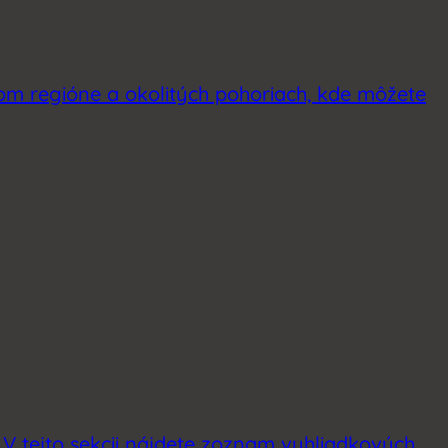
kom regióne a okolitých pohoriach, kde môžete
. V tejto sekcii nájdete zoznam vyhliadkových