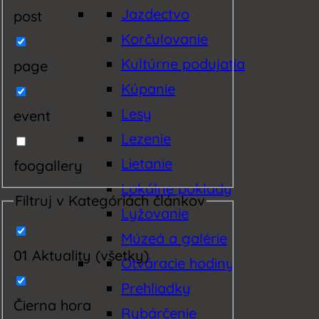
Jazdectvo
post
Korčulovanie
Kultúrne podujatia
page
Kúpanie
Lesy
event
Lezenie
Lietanie
foogallery
Lokálne poklady
Filtruj v Kategóriách článkov
Lyžovanie
Múzeá a galérie
01 Aktuality (všetky)
Otváracie hodiny
Prehliadky
Čierna hora
Rybárčenie