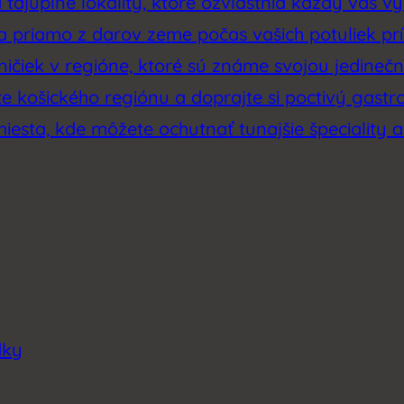
tajuplné lokality, ktoré ozvláštnia každý váš výl
sa priamo z darov zeme počas vašich potuliek p
ičiek v regióne, ktoré sú známe svojou jedinečno
e košického regiónu a doprajte si poctivý gastr
miesta, kde môžete ochutnať tunajšie špeciality a
dky