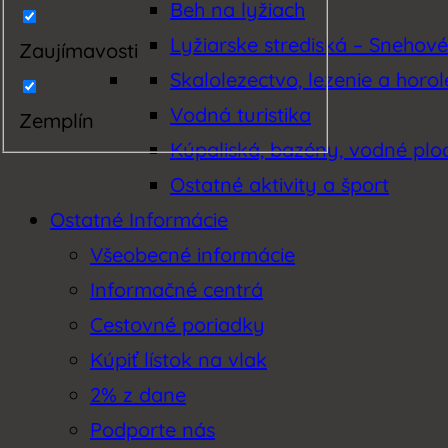
Beh na lyžiach
Lyžiarske strediská – Snehov
Zaujímavosti
Skalolezectvo, lezenie a horo
Vodná turistika
Zemplín
Kúpaliská, bazény, vodné plo
Ostatné aktivity a šport
Ostatné Informácie
Všeobecné informácie
Informačné centrá
Cestovné poriadky
Kúpiť lístok na vlak
2% z dane
Podporte nás