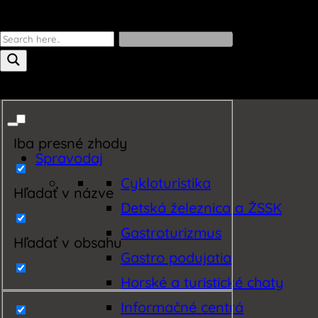
Iba presné zhody
Spravodaj
Cykloturistika
Hľadať v názve
Detská železnica a ŽSSK
Gastroturizmus
Hľadať v obsahu
Gastro podujatia
Horské a turistické chaty
Informačné centrá