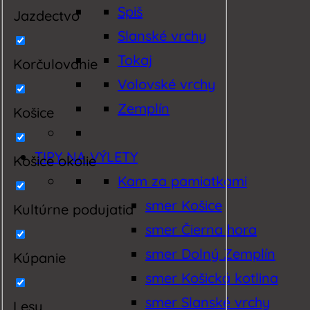
Spiš
Jazdectvo
Slanské vrchy
Tokaj
Korčulovanie
Volovské vrchy
Zemplín
Košice
TIPY NA VÝLETY
Košice okolie
Kam za pamiatkami
smer Košice
Kultúrne podujatia
smer Čierna hora
smer Dolný Zemplín
Kúpanie
smer Košická kotlina
smer Slanské vrchy
Lesy