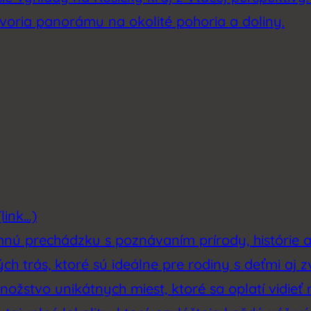
tvoria panorámu na okolité pohoria a doliny.
link…)
emnú prechádzku s poznávaním prírody, histórie 
h trás, ktoré sú ideálne pre rodiny s deťmi aj z
ožstvo unikátnych miest, ktoré sa oplatí vidieť 