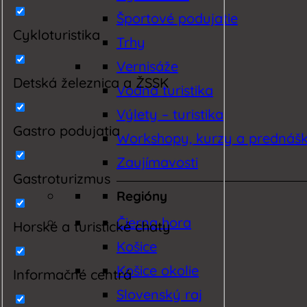
Športové podujatie
Cykloturistika
Trhy
Vernisáže
Detská železnica a ŽSSK
Vodná turistika
Výlety – turistika
Gastro podujatia
Workshopy, kurzy a prednáš
Zaujímavosti
Gastroturizmus
Regióny
Čierna hora
Horské a turistické chaty
Košice
Košice okolie
Informačné centrá
Slovenský raj