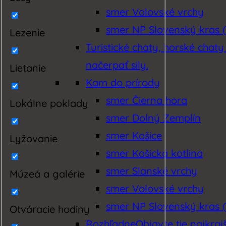
smer Volovské vrchy
smer NP Slovenský kras (
Lezenie
Turistické chaty, horské chaty
načerpať sily.
Lietanie
Kam do prírody
smer Čierna hora
Lokálne poklady
smer Dolný Zemplín
smer Košice
Lyžovanie
smer Košická kotlina
smer Slanské vrchy
Múzeá a galérie
smer Volovské vrchy
smer NP Slovenský kras (
Otváracie hodiny
Rozhľadne
Objavte tie najkraj