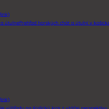
link)
 a útulne
Prehľad horských chát a útulní v košic
link)
šie výhľady na Košický kraj z vtáčej perspektívy