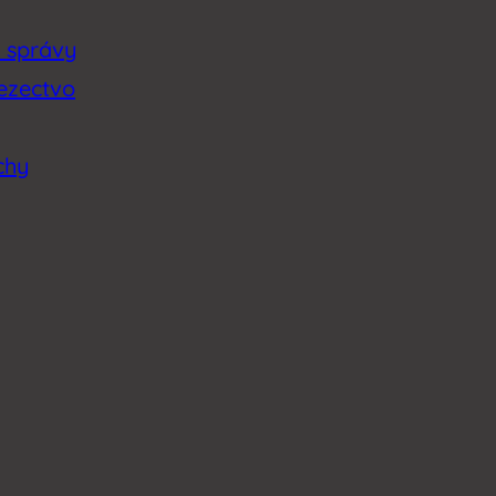
é správy
lezectvo
chy