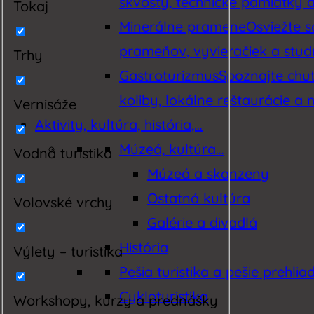
skvosty, technické pamiatky a 
Tokaj
Minerálne pramene
Osviežte 
prameňov, vyvieračiek a studn
Trhy
Gastroturizmus
Spoznajte chut
koliby, lokálne reštaurácie a 
Vernisáže
Aktivity, kultúra, história,…
Múzeá, kultúra…
Vodná turistika
Múzeá a skanzeny
Ostatná kultúra
Volovské vrchy
Galérie a divadlá
História
Výlety – turistika
Pešia turistika a pešie prehlia
Cykloturistika
Workshopy, kurzy a prednášky