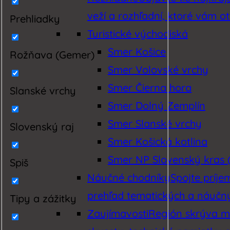
veží a rozhľadní, ktoré vám o
Prehliadky
Turistické východiská
Smer Košice
Rožňava (Gemer)
Smer Volovské vrchy
Smer Čierna hora
Slanské vrchy
Smer Dolný Zemplín
Smer Slanské vrchy
Slovenský raj
Smer Košická kotlina
Smer NP Slovenský kras (
Spiš
Náučné chodníky
Spojte príj
prehľad tematických a náučnýc
Tipy a zážitky
Zaujímavosti
Región skrýva mn