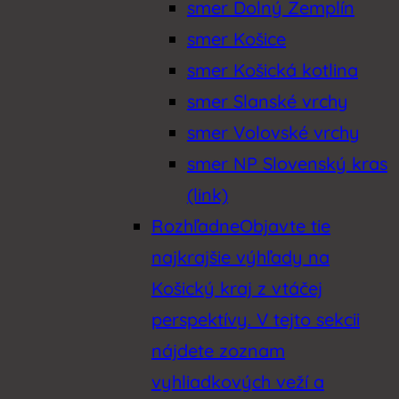
smer Dolný Zemplín
smer Košice
smer Košická kotlina
smer Slanské vrchy
smer Volovské vrchy
smer NP Slovenský kras
(link)
Rozhľadne
Objavte tie
najkrajšie výhľady na
Košický kraj z vtáčej
perspektívy. V tejto sekcii
nájdete zoznam
vyhliadkových veží a