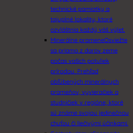
technické pamiatky a
tajuplné lokality, ktoré
ozvláštnia každý váš výlet.
Minerálne pramene
Osviežte
sa priamo z darov zeme
počas vašich potuliek
prírodou. Prehľad
obľúbených minerálnych
prameňov, vyvieračiek a
studničiek v regióne, ktoré
sú známe svojou jedinečnou
chuťou či liečivými účinkami.