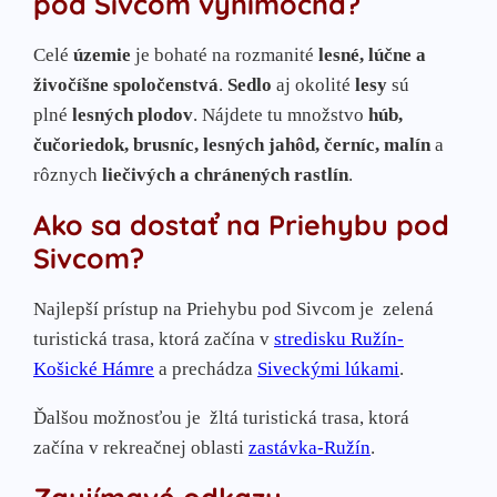
pod Sivcom výnimočná?
Celé
územie
je bohaté na rozmanité
lesné, lúčne a
živočíšne spoločenstvá
.
Sedlo
aj okolité
lesy
sú
plné
lesných plodov
. Nájdete tu množstvo
húb,
čučoriedok, brusníc, lesných jahôd, černíc, malín
a
rôznych
liečivých a chránených rastlín
.
Ako sa dostať na Priehybu pod
Sivcom?
Najlepší prístup na Priehybu pod Sivcom je
zelená
turistická trasa, ktorá začína v
stredisku Ružín-
Košické Hámre
a prechádza
Siveckými lúkami
.
Ďalšou možnosťou je
žltá turistická trasa, ktorá
začína v rekreačnej oblasti
zastávka-Ružín
.