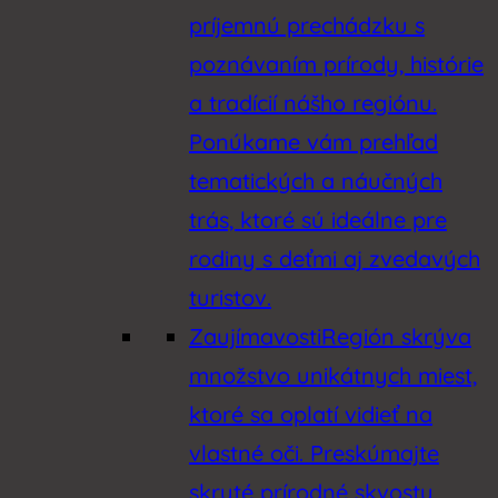
príjemnú prechádzku s
poznávaním prírody, histórie
a tradícií nášho regiónu.
Ponúkame vám prehľad
tematických a náučných
trás, ktoré sú ideálne pre
rodiny s deťmi aj zvedavých
turistov.
Zaujímavosti
Región skrýva
množstvo unikátnych miest,
ktoré sa oplatí vidieť na
vlastné oči. Preskúmajte
skryté prírodné skvosty,