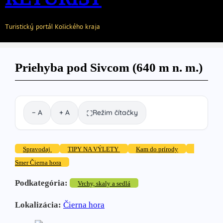
Turistický portál Košického kraja
Priehyba pod Sivcom (640 m n. m.)
− A
+ A
Režim čítačky
⛶
Spravodaj
TIPY NA VÝLETY
Kam do prírody
Smer Čierna hora
Podkategória:
Vrchy, skaly a sedlá
Lokalizácia:
Čierna hora