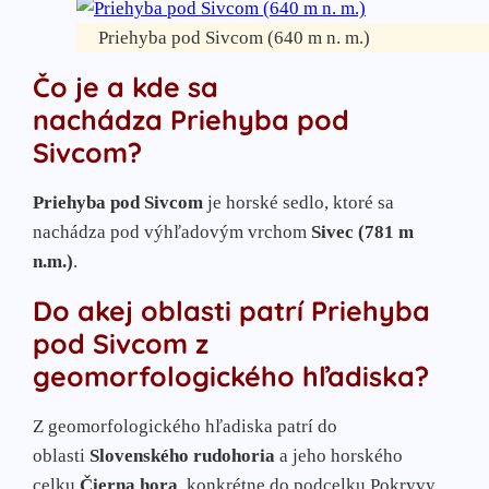
Priehyba pod Sivcom (640 m n. m.)
Čo je a kde sa
nachádza
Priehyba pod
Sivcom
?
Priehyba pod Sivcom
je horské sedlo, ktoré sa
nachádza pod výhľadovým vrchom
Sivec (781 m
n.m.)
.
Do akej oblasti patrí Priehyba
pod Sivcom z
geomorfologického hľadiska?
Z geomorfologického hľadiska patrí do
oblasti
Slovenského rudohoria
a jeho horského
celku
Čierna hora
, konkrétne do podcelku Pokryvy.