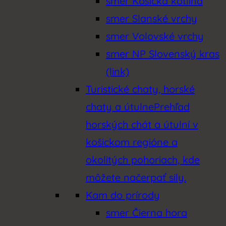
smer Košická kotlina
smer Slanské vrchy
smer Volovské vrchy
smer NP Slovenský kras
(link)
Turistické chaty, horské
chaty a útulne
Prehľad
horských chát a útulní v
košickom regióne a
okolitých pohoriach, kde
môžete načerpať sily.
Kam do prírody
smer Čierna hora