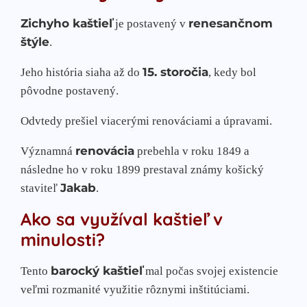
Zichyho kaštieľ
renesančnom
je postavený v
štýle
.
15. storočia
Jeho história siaha až do
, kedy bol
pôvodne postavený.
Odvtedy prešiel viacerými renováciami a úpravami.
renovácia
Významná
prebehla v roku 1849 a
následne ho v roku 1899 prestaval známy košický
Jakab
staviteľ
.
Ako sa využíval kaštieľ v
minulosti?
barocký kaštieľ
Tento
mal počas svojej existencie
veľmi rozmanité využitie rôznymi inštitúciami.