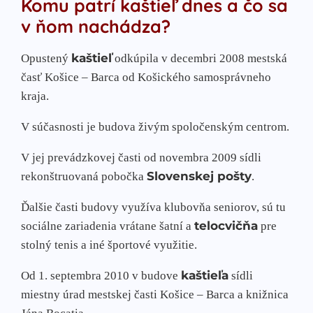
Komu patrí kaštieľ dnes a čo sa
v ňom nachádza?
kaštieľ
Opustený
odkúpila v decembri 2008 mestská
časť Košice – Barca od Košického samosprávneho
kraja.
V súčasnosti je budova živým spoločenským centrom.
V jej prevádzkovej časti od novembra 2009 sídli
Slovenskej pošty
rekonštruovaná pobočka
.
Ďalšie časti budovy využíva klubovňa seniorov, sú tu
telocvičňa
sociálne zariadenia vrátane šatní a
pre
stolný tenis a iné športové využitie.
kaštieľa
Od 1. septembra 2010 v budove
sídli
miestny úrad mestskej časti Košice – Barca a knižnica