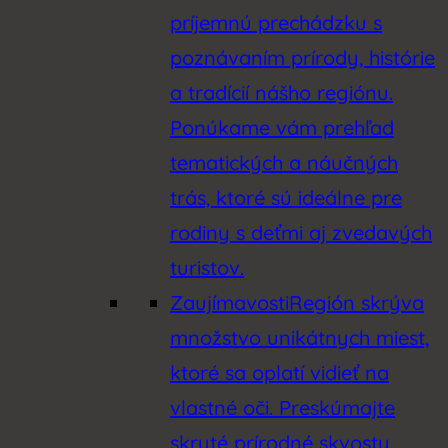
príjemnú prechádzku s
poznávaním prírody, histórie
a tradícií nášho regiónu.
Ponúkame vám prehľad
tematických a náučných
trás, ktoré sú ideálne pre
rodiny s deťmi aj zvedavých
turistov.
Zaujímavosti
Región skrýva
množstvo unikátnych miest,
ktoré sa oplatí vidieť na
vlastné oči. Preskúmajte
skryté prírodné skvosty,