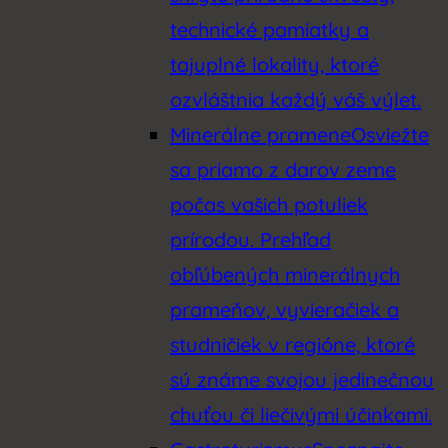
technické pamiatky a
tajuplné lokality, ktoré
ozvláštnia každý váš výlet.
Minerálne pramene
Osviežte
sa priamo z darov zeme
počas vašich potuliek
prírodou. Prehľad
obľúbených minerálnych
prameňov, vyvieračiek a
studničiek v regióne, ktoré
sú známe svojou jedinečnou
chuťou či liečivými účinkami.