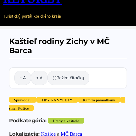
Turistický portál Košického kraja
Kaštieľ rodiny Zichy v MČ
Barca
− A
+ A
Režim čítačky
⛶
Spravodaj
TIPY NA VÝLETY
Kam za pamiatkami
smer Košice
Podkategória:
Hrady a kaštiele
Lokalizácia:
Košice
a
MČ Barca