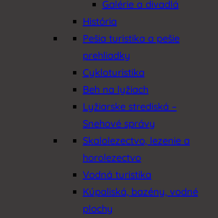
Galérie a divadlá
História
Pešia turistika a pešie
prehliadky
Cykloturistika
Beh na lyžiach
Lyžiarske strediská –
Snehové správy
Skalolezectvo, lezenie a
horolezectvo
Vodná turistika
Kúpaliská, bazény, vodné
plochy