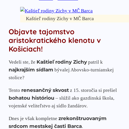
Kaštieľ rodiny Zichy v MČ Barca
Objavte tajomstvo
aristokratického klenotu v
Košiciach!
Kaštieľ rodiny Zichy
Vedeli ste, že
patril k
najkrajším sídlam
bývalej Abovsko-turnianskej
stolice?
renesančný skvost
Tento
z 15. storočia si prešiel
bohatou históriou
– slúžil ako gazdinská škola,
vojenské veliteľstvo aj sídlo žandárov.
zrekonštruovaným
Dnes je však kompletne
srdcom mestskej časti Barca
.