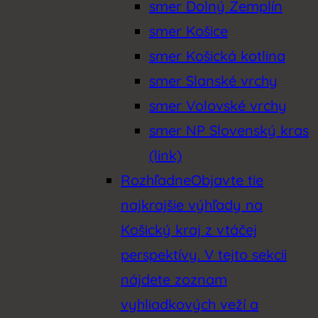
smer Dolný Zemplín
smer Košice
smer Košická kotlina
smer Slanské vrchy
smer Volovské vrchy
smer NP Slovenský kras
(link)
Rozhľadne
Objavte tie
najkrajšie výhľady na
Košický kraj z vtáčej
perspektívy. V tejto sekcii
nájdete zoznam
vyhliadkových veží a