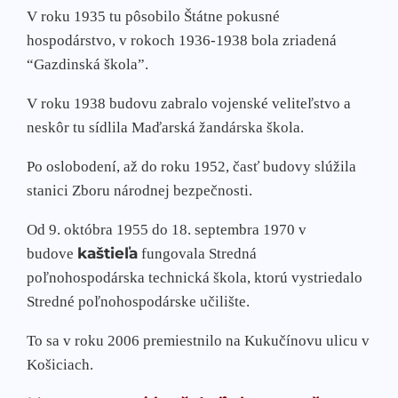
V roku 1935 tu pôsobilo Štátne pokusné
hospodárstvo, v rokoch 1936-1938 bola zriadená
“Gazdinská škola”.
V roku 1938 budovu zabralo vojenské veliteľstvo a
neskôr tu sídlila Maďarská žandárska škola.
Po oslobodení, až do roku 1952, časť budovy slúžila
stanici Zboru národnej bezpečnosti.
Od 9. októbra 1955 do 18. septembra 1970 v
kaštieľa
budove
fungovala Stredná
poľnohospodárska technická škola, ktorú vystriedalo
Stredné poľnohospodárske učilište.
To sa v roku 2006 premiestnilo na Kukučínovu ulicu v
Košiciach.