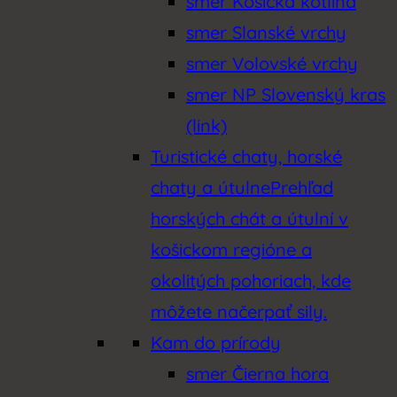
smer Košická kotlina
smer Slanské vrchy
smer Volovské vrchy
smer NP Slovenský kras
(link)
Turistické chaty, horské
chaty a útulne
Prehľad
horských chát a útulní v
košickom regióne a
okolitých pohoriach, kde
môžete načerpať sily.
Kam do prírody
smer Čierna hora