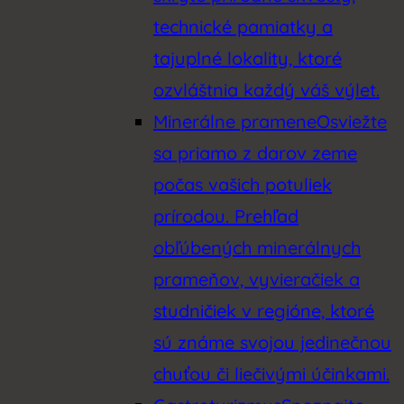
technické pamiatky a
tajuplné lokality, ktoré
ozvláštnia každý váš výlet.
Minerálne pramene
Osviežte
sa priamo z darov zeme
počas vašich potuliek
prírodou. Prehľad
obľúbených minerálnych
prameňov, vyvieračiek a
studničiek v regióne, ktoré
sú známe svojou jedinečnou
chuťou či liečivými účinkami.