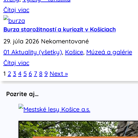
Čítaj viac
Burza starožitností a kuriozít v Košiciach
29. júla 2026
Nekomentované
01 Aktuality (všetky)
,
Košice
,
Múzeá a galérie
Čítaj viac
1
2
3
4
5
6
7
8
9
Next »
Pozrite aj…