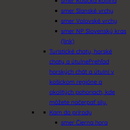
smer Košická kotlina
smer Slanské vrchy
smer Volovské vrchy
smer NP Slovenský kras
(link)
Turistické chaty, horské
chaty a útulne
Prehľad
horských chát a útulní v
košickom regióne a
okolitých pohoriach, kde
môžete načerpať sily.
Kam do prírody
smer Čierna hora