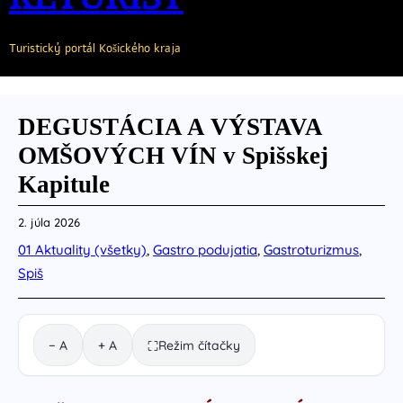
Turistický portál Košického kraja
DEGUSTÁCIA A VÝSTAVA
OMŠOVÝCH VÍN v Spišskej
Kapitule
2. júla 2026
01 Aktuality (všetky)
, 
Gastro podujatia
, 
Gastroturizmus
, 
Spiš
− A
+ A
Režim čítačky
⛶