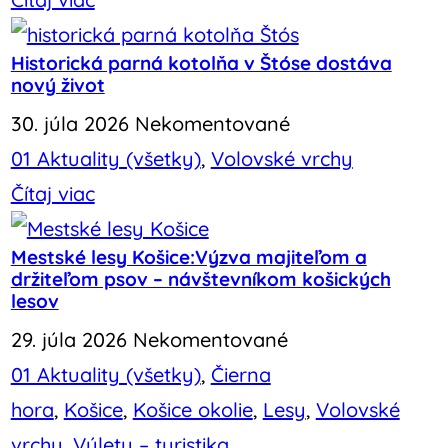
Historická parná kotolňa v Štóse dostáva
nový život
30. júla 2026
Nekomentované
01 Aktuality (všetky)
,
Volovské vrchy
Čítaj viac
Mestské lesy Košice:Výzva majiteľom a
držiteľom psov – návštevníkom košických
lesov
29. júla 2026
Nekomentované
01 Aktuality (všetky)
,
Čierna
hora
,
Košice
,
Košice okolie
,
Lesy
,
Volovské
vrchy
,
Výlety – turistika