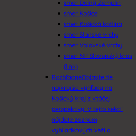
smer Dolný Zemplín
smer Košice
smer Košická kotlina
smer Slanské vrchy
smer Volovské vrchy
smer NP Slovenský kras
(link)
Rozhľadne
Objavte tie
najkrajšie výhľady na
Košický kraj z vtáčej
perspektívy. V tejto sekcii
nájdete zoznam
vyhliadkových veží a