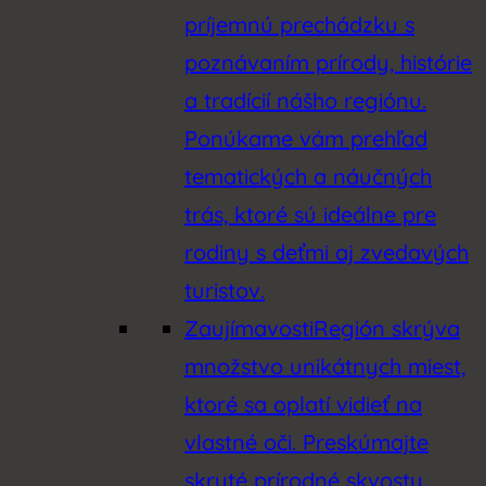
príjemnú prechádzku s
poznávaním prírody, histórie
a tradícií nášho regiónu.
Ponúkame vám prehľad
tematických a náučných
trás, ktoré sú ideálne pre
rodiny s deťmi aj zvedavých
turistov.
Zaujímavosti
Región skrýva
množstvo unikátnych miest,
ktoré sa oplatí vidieť na
vlastné oči. Preskúmajte
skryté prírodné skvosty,