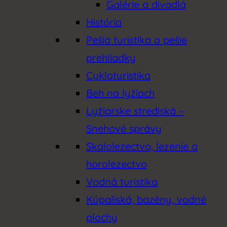
Galérie a divadlá
História
Pešia turistika a pešie
prehliadky
Cykloturistika
Beh na lyžiach
Lyžiarske strediská –
Snehové správy
Skalolezectvo, lezenie a
horolezectvo
Vodná turistika
Kúpaliská, bazény, vodné
plochy