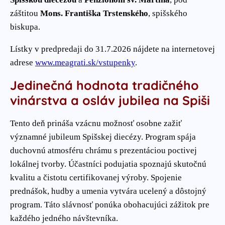
záštitou
Mons. Františka Trstenského
, spišského
biskupa.
Lístky v predpredaji do 31.7.2026 nájdete na internetovej
adrese
www.meagrati.sk/vstupenky
.
Jedinečná hodnota tradičného
vinárstva a osláv jubilea na Spiši
Tento deň prináša vzácnu možnosť osobne zažiť
významné jubileum Spišskej diecézy. Program spája
duchovnú atmosféru chrámu s prezentáciou poctivej
lokálnej tvorby. Účastníci podujatia spoznajú skutočnú
kvalitu a čistotu certifikovanej výroby. Spojenie
prednášok, hudby a umenia vytvára ucelený a dôstojný
program. Táto slávnosť ponúka obohacujúci zážitok pre
každého jedného návštevníka.