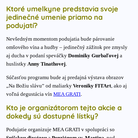
Ktoré umelkyne predstavia svoje
jedinečné umenie priamo na
podujatí?
Nevšedným momentom podujatia bude párovanie
omšového vína a hudby – jedinečný zážitok pre zmysly
aj ducha v podaní speváčky
Dominiky Gurbaľovej
a
huslistky
Anny Tinathovej
.
Súčasťou programu bude aj predajná výstava obrazov
„Na Božiu slávu” od maliarky
Veroniky FITArt
, ako aj
voľná degustácia vín
MEA GRATI
.
Kto je organizátorom tejto akcie a
dokedy sú dostupné lístky?
Podujatie organizuje MEA GRATI v spolupráci so
Spišskou diecézou
a
Penziónom sv. Martina
, pod