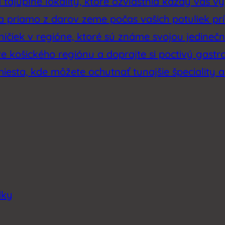
tajuplné lokality, ktoré ozvláštnia každý váš výl
sa priamo z darov zeme počas vašich potuliek p
ičiek v regióne, ktoré sú známe svojou jedinečno
e košického regiónu a doprajte si poctivý gastr
miesta, kde môžete ochutnať tunajšie špeciality a
dky