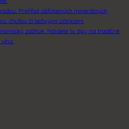
et.
rírodou. Prehľad obľúbených minerálnych
u chuťou či liečivými účinkami.
onomický zážitok. Nájdete tu tipy na tradičné
 vína.