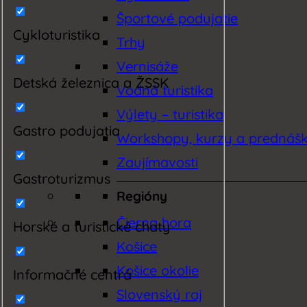
Športové podujatie
Cykloturistika
Trhy
Vernisáže
Detská železnica a ŽSSK
Vodná turistika
Výlety – turistika
Gastro podujatia
Workshopy, kurzy a prednáš
Zaujímavosti
Gastroturizmus
Regióny
Čierna hora
Horské a turistické chaty
Košice
Košice okolie
Informačné centrá
Slovenský raj