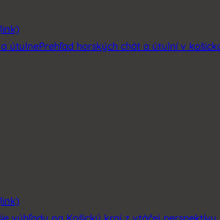
link)
 a útulne
Prehľad horských chát a útulní v košic
link)
šie výhľady na Košický kraj z vtáčej perspektívy