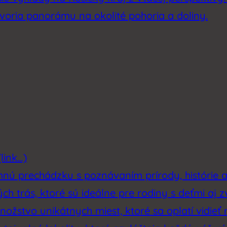
tvoria panorámu na okolité pohoria a doliny.
link…)
emnú prechádzku s poznávaním prírody, histórie 
h trás, ktoré sú ideálne pre rodiny s deťmi aj z
ožstvo unikátnych miest, ktoré sa oplatí vidieť 