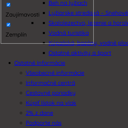
Beh na lyžiach
Lyžiarske strediská – Snehov
Zaujímavosti
Skalolezectvo, lezenie a horo
Vodná turistika
Zemplín
Kúpaliská, bazény, vodné plo
Ostatné aktivity a šport
Ostatné Informácie
Všeobecné informácie
Informačné centrá
Cestovné poriadky
Kúpiť lístok na vlak
2% z dane
Podporte nás