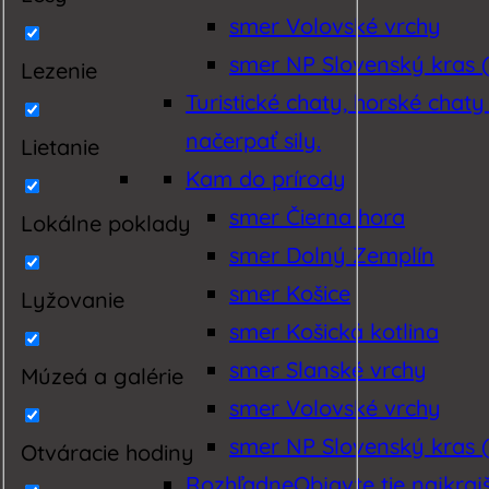
smer Volovské vrchy
smer NP Slovenský kras (
Lezenie
Turistické chaty, horské chaty
načerpať sily.
Lietanie
Kam do prírody
smer Čierna hora
Lokálne poklady
smer Dolný Zemplín
smer Košice
Lyžovanie
smer Košická kotlina
smer Slanské vrchy
Múzeá a galérie
smer Volovské vrchy
smer NP Slovenský kras (
Otváracie hodiny
Rozhľadne
Objavte tie najkraj