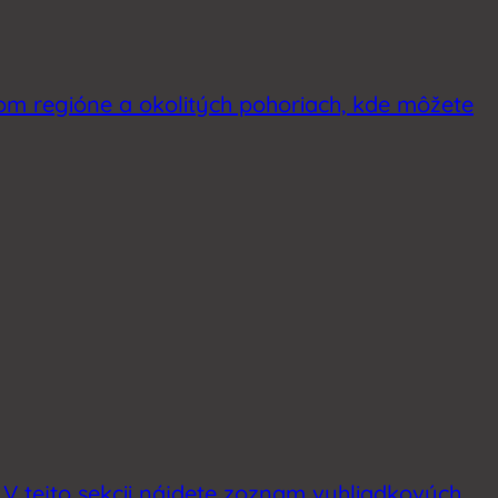
kom regióne a okolitých pohoriach, kde môžete
. V tejto sekcii nájdete zoznam vyhliadkových