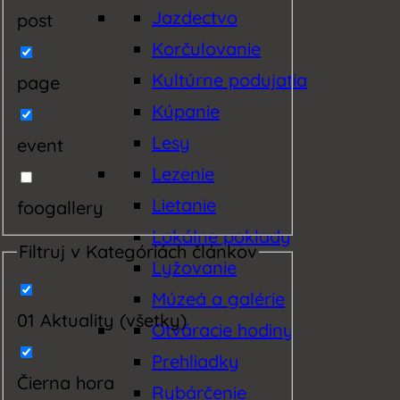
Jazdectvo
post
Korčulovanie
Kultúrne podujatia
page
Kúpanie
Lesy
event
Lezenie
Lietanie
foogallery
Lokálne poklady
Filtruj v Kategóriách článkov
Lyžovanie
Múzeá a galérie
01 Aktuality (všetky)
Otváracie hodiny
Prehliadky
Čierna hora
Rybárčenie