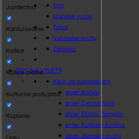
Spiš
Jazdectvo
Slanské vrchy
Tokaj
Korčulovanie
Volovské vrchy
Zemplín
Košice
TIPY NA VÝLETY
Košice okolie
Kam za pamiatkami
smer Košice
Kultúrne podujatia
smer Čierna hora
smer Dolný Zemplín
Kúpanie
smer Košická kotlina
smer Slanské vrchy
Lesy