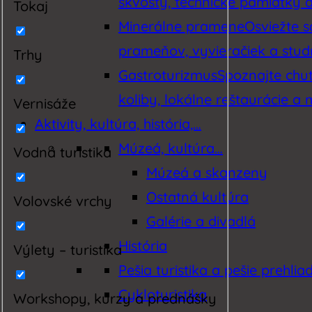
skvosty, technické pamiatky a 
Tokaj
Minerálne pramene
Osviežte 
prameňov, vyvieračiek a studn
Trhy
Gastroturizmus
Spoznajte chut
koliby, lokálne reštaurácie a 
Vernisáže
Aktivity, kultúra, história,…
Múzeá, kultúra…
Vodná turistika
Múzeá a skanzeny
Ostatná kultúra
Volovské vrchy
Galérie a divadlá
História
Výlety – turistika
Pešia turistika a pešie prehlia
Cykloturistika
Workshopy, kurzy a prednášky