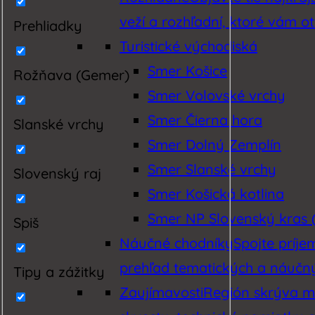
veží a rozhľadní, ktoré vám o
Prehliadky
Turistické východiská
Smer Košice
Rožňava (Gemer)
Smer Volovské vrchy
Smer Čierna hora
Slanské vrchy
Smer Dolný Zemplín
Smer Slanské vrchy
Slovenský raj
Smer Košická kotlina
Smer NP Slovenský kras (
Spiš
Náučné chodníky
Spojte príj
prehľad tematických a náučnýc
Tipy a zážitky
Zaujímavosti
Región skrýva mn