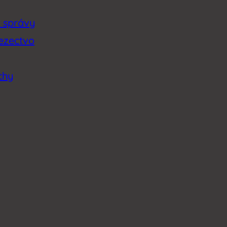
é správy
lezectvo
chy