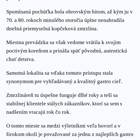
Spomínaná pochúťka bola obrovským hitom, až kým ju v
70. a 80. rokoch minulého storočia úplne nenahradila
dnešná priemyselná kopčeková zmrzlina.
Miestna prevádzka sa však vedome vrátila k svojim
poctivým koreňom a prináša späť pôvodnú, autentickú
chuť detstva.
Samotná lokalita sa vďaka tomuto prístupu stala
synonymom pre vyhľadávaný a kvalitný gastro cieľ.
Zmrzlináreň tu úspešne funguje dlhé roky a teší sa
stabilnej klientele stálych zákazníkov, ktorí sa sem s
nadšením vracajú rok čo rok.
O tomto mieste sa medzi výletníkmi veľa hovorí a v
širokom okolí je považované za jednu z najlepších gastro