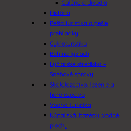
Galérie a divadlá
História
Pešia turistika a pešie
prehliadky
Cykloturistika
Beh na lyžiach
Lyžiarske strediská –
Snehové správy
Skalolezectvo, lezenie a
horolezectvo
Vodná turistika
Kúpaliská, bazény, vodné
plochy