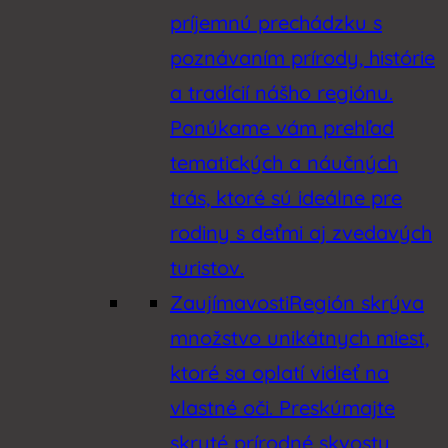
príjemnú prechádzku s
poznávaním prírody, histórie
a tradícií nášho regiónu.
Ponúkame vám prehľad
tematických a náučných
trás, ktoré sú ideálne pre
rodiny s deťmi aj zvedavých
turistov.
Zaujímavosti
Región skrýva
množstvo unikátnych miest,
ktoré sa oplatí vidieť na
vlastné oči. Preskúmajte
skryté prírodné skvosty,