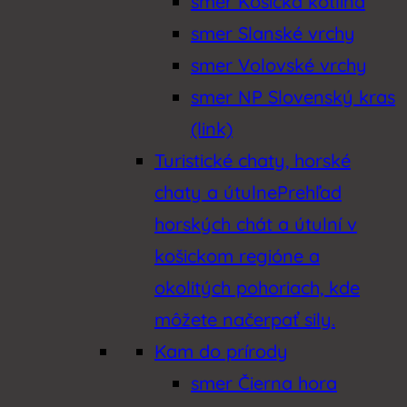
smer Košická kotlina
smer Slanské vrchy
smer Volovské vrchy
smer NP Slovenský kras
(link)
Turistické chaty, horské
chaty a útulne
Prehľad
horských chát a útulní v
košickom regióne a
okolitých pohoriach, kde
môžete načerpať sily.
Kam do prírody
smer Čierna hora