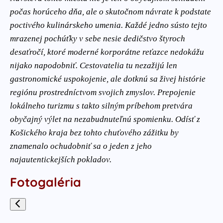
počas horúceho dňa, ale o skutočnom návrate k podstate
poctivého kulinárskeho umenia. Každé jedno sústo tejto
mrazenej pochúťky v sebe nesie dedičstvo štyroch
desaťročí, ktoré moderné korporátne reťazce nedokážu
nijako napodobniť. Cestovatelia tu nezažijú len
gastronomické uspokojenie, ale dotknú sa živej histórie
regiónu prostredníctvom svojich zmyslov. Prepojenie
lokálneho turizmu s takto silným príbehom pretvára
obyčajný výlet na nezabudnuteľnú spomienku. Odísť z
Košického kraja bez tohto chuťového zážitku by
znamenalo ochudobniť sa o jeden z jeho
najautentickejších pokladov.
Fotogaléria