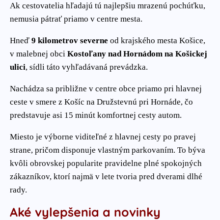
Ak cestovatelia hľadajú tú najlepšiu mrazenú pochúťku,
nemusia pátrať priamo v centre mesta.
Hneď
9 kilometrov severne
od krajského mesta Košice,
v malebnej obci
Kostoľany nad Hornádom na Košickej
ulici
, sídli táto vyhľadávaná prevádzka.
Nachádza sa približne v centre obce priamo pri hlavnej
ceste v smere z Košíc na Družstevnú pri Hornáde, čo
predstavuje asi 15 minút komfortnej cesty autom.
Miesto je výborne viditeľné z hlavnej cesty po pravej
strane, pričom disponuje vlastným parkovaním. To býva
kvôli obrovskej popularite pravidelne plné spokojných
zákazníkov, ktorí najmä v lete tvoria pred dverami dlhé
rady.
Aké vylepšenia a novinky