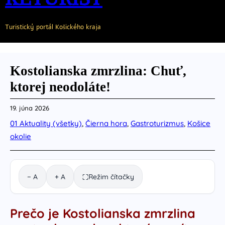
Turistický portál Košického kraja
Kostolianska zmrzlina: Chuť,
ktorej neodoláte!
19. júna 2026
01 Aktuality (všetky)
, 
Čierna hora
, 
Gastroturizmus
, 
Košice
okolie
− A
+ A
Režim čítačky
⛶
Prečo je Kostolianska zmrzlina