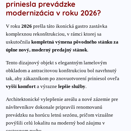
priniesla prevádzke
modernizácia v roku 2026?
V roku
2026
prešla táto ikonická gastro zastávka
komplexnou rekonštrukciou, v rámci ktorej sa
uskutočnila
kompletná výmena pôvodného stánku za
úplne nový, moderný predajný stánok
.
Tento dizajnový objekt s elegantným lamelovým
obkladom a antracitovou konštrukciou bol navrhnutý
tak, aby zákazníkom po znovuotvorení priniesol oveľa
vyšší komfort
a výrazne
lepšie služby
.
Architektonické vylepšenie areálu a nové zázemie pre
návštevníkov dokonale pripravili renomovanú
prevádzku na horúcu letnú sezónu, pričom vizuálne
povýšili celú lokalitu na moderný bod záujmu v
cestovnom ruchu.