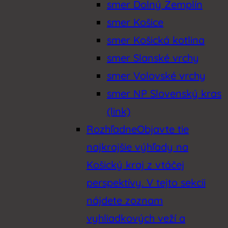
smer Dolný Zemplín
smer Košice
smer Košická kotlina
smer Slanské vrchy
smer Volovské vrchy
smer NP Slovenský kras
(link)
Rozhľadne
Objavte tie
najkrajšie výhľady na
Košický kraj z vtáčej
perspektívy. V tejto sekcii
nájdete zoznam
vyhliadkových veží a