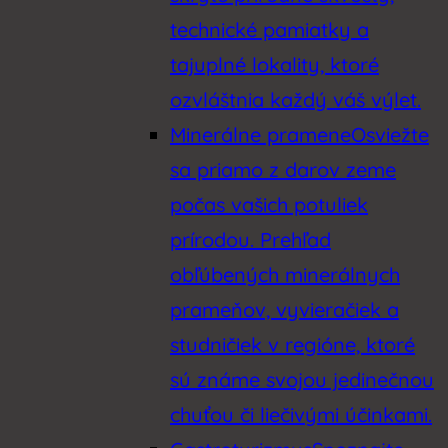
technické pamiatky a
tajuplné lokality, ktoré
ozvláštnia každý váš výlet.
Minerálne pramene
Osviežte
sa priamo z darov zeme
počas vašich potuliek
prírodou. Prehľad
obľúbených minerálnych
prameňov, vyvieračiek a
studničiek v regióne, ktoré
sú známe svojou jedinečnou
chuťou či liečivými účinkami.