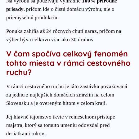
Na výrobu sa používajú výhradne
100% prírodné
prísady
, pričom ide o čistú domácu výrobu, nie o
priemyselnú produkciu.
Ponuka zahŕňa až 24 rôznych chutí naraz, pričom na
výber býva celkovo viac ako 30 druhov.
V čom spočíva celkový fenomén
tohto miesta v rámci cestovného
ruchu?
V rámci cestovného ruchu je táto zastávka považovaná
za jednu z najlepších domácich zmrzlín na celom
Slovensku a je overeným hitom v celom kraji.
Jej hlavné tajomstvo tkvie v remeselnom prístupe
majstra, ktorý sa tomuto umeniu odovzdal pred
desiatkami rokov.