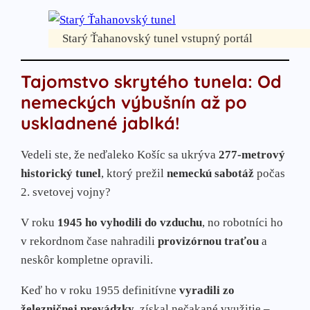
Starý Ťahanovský tunel vstupný portál
Tajomstvo skrytého tunela: Od
nemeckých výbušnín až po
uskladnené jablká!
Vedeli ste, že neďaleko Košíc sa ukrýva
277-metrový
historický tunel
, ktorý prežil
nemeckú sabotáž
počas
2. svetovej vojny?
V roku
1945 ho vyhodili do vzduchu
, no robotníci ho
v rekordnom čase nahradili
provizórnou traťou
a
neskôr kompletne opravili.
Keď ho v roku 1955 definitívne
vyradili zo
železničnej prevádzky
, získal nečakané využitie –