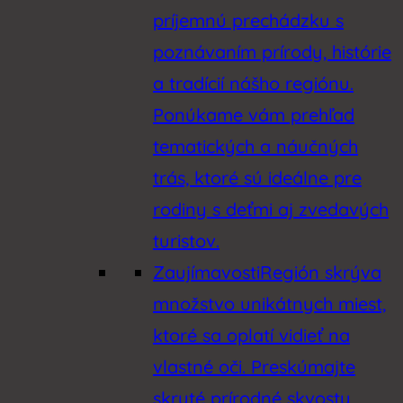
príjemnú prechádzku s
poznávaním prírody, histórie
a tradícií nášho regiónu.
Ponúkame vám prehľad
tematických a náučných
trás, ktoré sú ideálne pre
rodiny s deťmi aj zvedavých
turistov.
Zaujímavosti
Región skrýva
množstvo unikátnych miest,
ktoré sa oplatí vidieť na
vlastné oči. Preskúmajte
skryté prírodné skvosty,