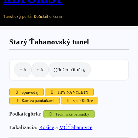
Turistický portál Košického kraja
Starý Ťahanovský tunel
− A
+ A
Režim čítačky
⛶
Spravodaj
TIPY NA VÝLETY
Kam za pamiatkami
smer Košice
Podkategória:
Technické pamiatky
Lokalizácia:
Košice
a
MČ Ťahanovce