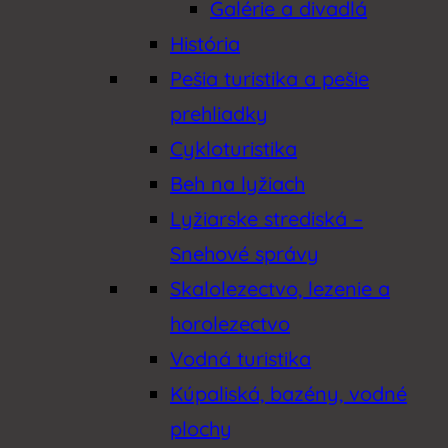
Galérie a divadlá
História
Pešia turistika a pešie
prehliadky
Cykloturistika
Beh na lyžiach
Lyžiarske strediská –
Snehové správy
Skalolezectvo, lezenie a
horolezectvo
Vodná turistika
Kúpaliská, bazény, vodné
plochy