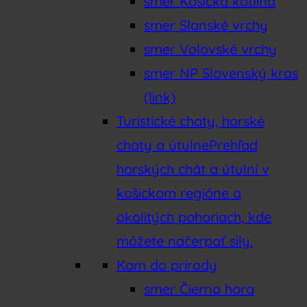
smer Košická kotlina
smer Slanské vrchy
smer Volovské vrchy
smer NP Slovenský kras
(link)
Turistické chaty, horské
chaty a útulne
Prehľad
horských chát a útulní v
košickom regióne a
okolitých pohoriach, kde
môžete načerpať sily.
Kam do prírody
smer Čierna hora