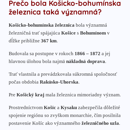
Prečo bola Košicko-bohumínska
železnica taká významná?
Košicko-bohumínska železnica
bola významná
železničná trať spájajúca
Košice
s
Bohumínom
v
dĺžke približne
367 km
.
Budovala sa postupne v rokoch
1866 – 1872
a jej
hlavnou úlohou bola najmä
nákladná doprava
.
Trať vlastnila a prevádzkovala súkromná spoločnosť
počas obdobia
Rakúsko-Uhorska
.
Pre
Košický kraj
mala železnica mimoriadny význam.
Prostredníctvom
Košíc
a
Kysaku
zabezpečila dôležité
spojenie regiónu so zvyškom monarchie, čím posilnila
postavenie Košíc ako významného
železničného uzla
.