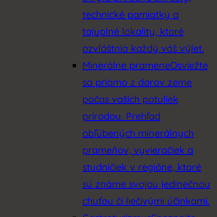
technické pamiatky a
tajuplné lokality, ktoré
ozvláštnia každý váš výlet.
Minerálne pramene
Osviežte
sa priamo z darov zeme
počas vašich potuliek
prírodou. Prehľad
obľúbených minerálnych
prameňov, vyvieračiek a
studničiek v regióne, ktoré
sú známe svojou jedinečnou
chuťou či liečivými účinkami.