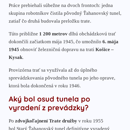
Práce prebiehali súbežne na dvoch frontoch: jedna
skupina robotníkov čistila pôvodný Ťahanovský tunel,
zatiaľ čo druhá budovala preložku trate.
Túto približne
1 200 metrov
dlhú obchádzkovú trať
dokončili začiatkom mája 1945, čo umožnilo
6. mája
1945
obnoviť železničnú dopravu na trati
Košice –
Kysak
.
Provizórna trať sa využívala až do úplného
sprevádzkovania pôvodného tunela po jeho oprave,
ktorá bola dokončená v roku 1946.
Aký bol osud tunela po
vyradení z prevádzky?
Po
zdvojkoľajnení Trate družby
v roku 1955
bol Starý Ťahanovský tunel definitívne vyradený