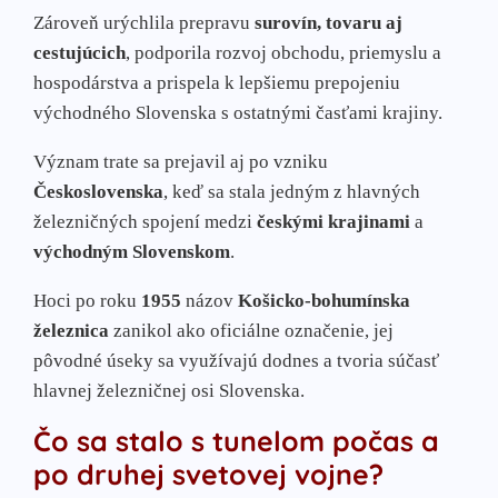
Zároveň urýchlila prepravu
surovín, tovaru aj
cestujúcich
, podporila rozvoj obchodu, priemyslu a
hospodárstva a prispela k lepšiemu prepojeniu
východného Slovenska s ostatnými časťami krajiny.
Význam trate sa prejavil aj po vzniku
Československa
, keď sa stala jedným z hlavných
železničných spojení medzi
českými krajinami
a
východným Slovenskom
.
Hoci po roku
1955
názov
Košicko-bohumínska
železnica
zanikol ako oficiálne označenie, jej
pôvodné úseky sa využívajú dodnes a tvoria súčasť
hlavnej železničnej osi Slovenska.
Čo sa stalo s tunelom počas a
po druhej svetovej vojne?