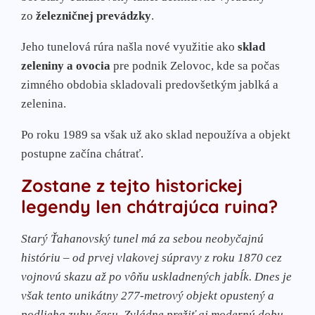
zo
železničnej prevádzky
.
Jeho tunelová rúra našla nové využitie ako
sklad
zeleniny a ovocia
pre podnik Zelovoc, kde sa počas
zimného obdobia skladovali predovšetkým jablká a
zelenina.
Po roku 1989 sa však už ako sklad nepoužíva a objekt
postupne začína chátrať.
Zostane z tejto historickej
legendy len chátrajúca ruina?
Starý Ťahanovský tunel má za sebou neobyčajnú
históriu – od prvej vlakovej súpravy z roku 1870 cez
vojnovú skazu až po vôňu uskladnených jabĺk. Dnes je
však tento unikátny 277-metrový objekt opustený a
podlieha zubu času. Zvládne prežiť aj modernú dobu,