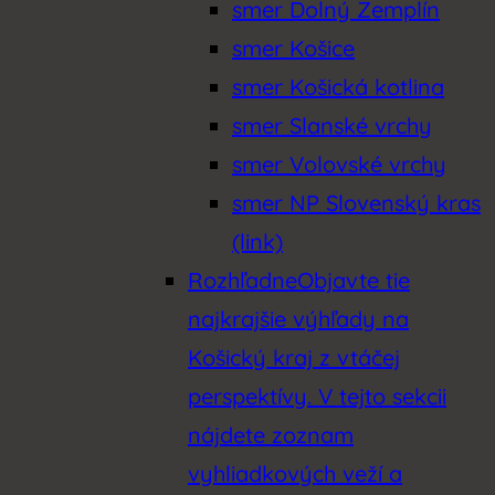
smer Dolný Zemplín
smer Košice
smer Košická kotlina
smer Slanské vrchy
smer Volovské vrchy
smer NP Slovenský kras
(link)
Rozhľadne
Objavte tie
najkrajšie výhľady na
Košický kraj z vtáčej
perspektívy. V tejto sekcii
nájdete zoznam
vyhliadkových veží a