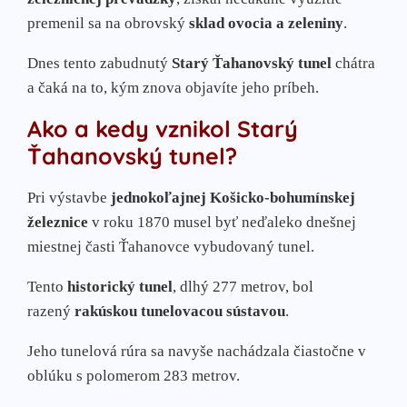
premenil sa na obrovský
sklad ovocia a zeleniny
.
Dnes tento zabudnutý
Starý Ťahanovský tunel
chátra
a čaká na to, kým znova objavíte jeho príbeh.
Ako a kedy vznikol Starý
Ťahanovský tunel?
Pri výstavbe
jednokoľajnej Košicko-bohumínskej
železnice
v roku 1870 musel byť neďaleko dnešnej
miestnej časti Ťahanovce vybudovaný tunel.
Tento
historický tunel
, dlhý 277 metrov, bol
razený
rakúskou tunelovacou sústavou
.
Jeho tunelová rúra sa navyše nachádzala čiastočne v
oblúku s polomerom 283 metrov.