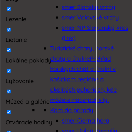
smer Slanské vrchy
smer Volovské vrchy
Lezenie
smer NP Slovenský kras
(link)
Lietanie
Turistické chaty, horské
chaty a útulne
Prehľad
Lokálne poklady
horských chát a útulní v
košickom regióne a
Lyžovanie
okolitých pohoriach, kde
môžete načerpať sily.
Múzeá a galérie
Kam do prírody
smer Čierna hora
Otváracie hodiny
smer Dolný Zemplín