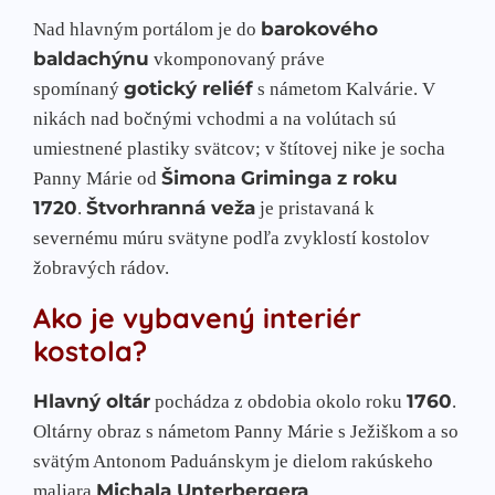
barokového
Nad hlavným portálom je do
baldachýnu
vkomponovaný práve
gotický reliéf
spomínaný
s námetom Kalvárie. V
nikách nad bočnými vchodmi a na volútach sú
umiestnené plastiky svätcov; v štítovej nike je socha
Šimona Griminga z roku
Panny Márie od
1720
Štvorhranná veža
.
je pristavaná k
severnému múru svätyne podľa zvyklostí kostolov
žobravých rádov.
Ako je vybavený interiér
kostola?
Hlavný oltár
1760
pochádza z obdobia okolo roku
.
Oltárny obraz s námetom Panny Márie s Ježiškom a so
svätým Antonom Paduánskym je dielom rakúskeho
Michala Unterbergera
maliara
.