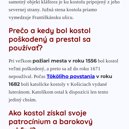
samotný objekt kláštora je ku kostolu pripojený z jeho
severnej strany. Južná stena kostola priamo
vymedzuje Františkánsku ulicu.
Prečo a kedy bol kostol
poškodený a prestal sa
používať?
požiari mesta v roku 1556
Pri veľkom
bol kostol
veľmi poškodený, a preto sa až do roku 1671
Tököliho povstania
v roku
nepoužíval. Počas
1682
boli katolícke kostoly v Košiciach vydané
luteránom. Katolíkom ostal k dispozícii len tento
jediný chrám.
Ako kostol získal svoje
patrocínium a barokový