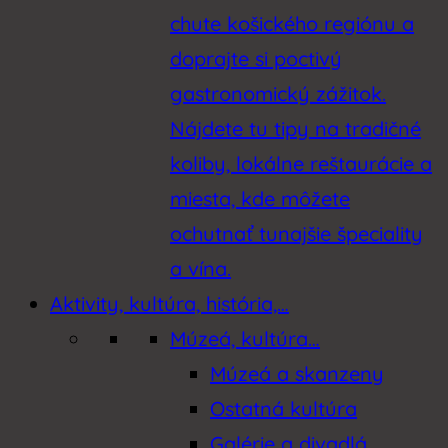
chute košického regiónu a
doprajte si poctivý
gastronomický zážitok.
Nájdete tu tipy na tradičné
koliby, lokálne reštaurácie a
miesta, kde môžete
ochutnať tunajšie špeciality
a vína.
Aktivity, kultúra, história,…
Múzeá, kultúra…
Múzeá a skanzeny
Ostatná kultúra
Galérie a divadlá