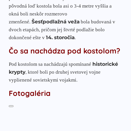
pôvodná loď kostola bola asi o 3-4 metre vyššia a
okná boli neskôr rozmerovo
Šesťpodlažná veža
zmenšené.
bola budovaná v
dvoch etapách, pričom jej štvrté podlažie bolo
14. storočia
dokončené ešte v
.
Čo sa nachádza pod kostolom?
historické
Pod kostolom sa nachádzajú spomínané
krypty
, ktoré boli po druhej svetovej vojne
vyplienené sovietskymi vojakmi.
Fotogaléria