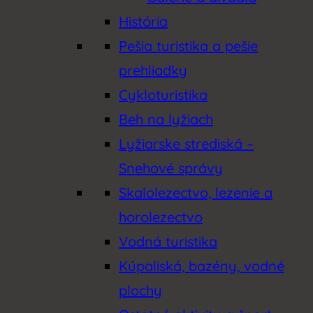
História
Pešia turistika a pešie
prehliadky
Cykloturistika
Beh na lyžiach
Lyžiarske strediská –
Snehové správy
Skalolezectvo, lezenie a
horolezectvo
Vodná turistika
Kúpaliská, bazény, vodné
plochy