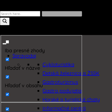
Iba presné zhody
Spravodaj
Cykloturistika
Hľadať v názve
Detská železnica a ŽSSK
Gastroturizmus
Hľadať v obsahu
Gastro podujatia
Horské a turistické chaty
Informačné centrá