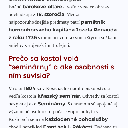
barokové oltáre
Bočné
a voľne visiace obrazy
18. storočia
pochádzajú z
. Medzi
pamätník
najpozoruhodnejšie predmety patrí
hornouhorského kapitána Jozefa Renauda
z roku 1736
s mramorovou rakvou a štyrmi soškami
anjelov s vojenskými trofejmi.
Prečo sa kostol volá
“seminárny” a aké osobnosti s
ním súvisia?
1804
V roku
sa v Košiciach zriadilo biskupstvo a
kňazský seminár
vedľa kostola
. Odvtedy sa kostol
Seminárny
nazýva aj ako
. S chrámom sú spojené aj
významné osobnosti: počas svojho pobytu v
každodenné bohoslužby
Košiciach sem na
František I. Rákóczi
chodil napríklad
. Dočasne tu