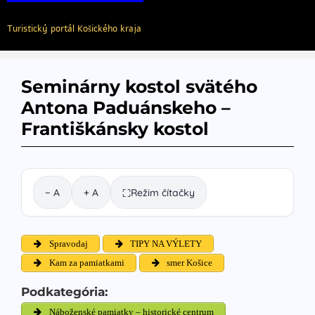
Turistický portál Košického kraja
Seminárny kostol svätého
Antona Paduánskeho –
Františkánsky kostol
− A
+ A
Režim čítačky
⛶
Spravodaj
TIPY NA VÝLETY
Kam za pamiatkami
smer Košice
Podkategória:
Náboženské pamiatky – historické centrum