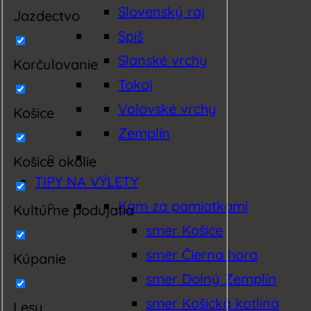
Slovenský raj
Jazdectvo
Spiš
Slanské vrchy
Korčulovanie
Tokaj
Volovské vrchy
Košice
Zemplín
Košice okolie
TIPY NA VÝLETY
Kam za pamiatkami
Kultúrne podujatia
smer Košice
smer Čierna hora
Kúpanie
smer Dolný Zemplín
smer Košická kotlina
Lesy