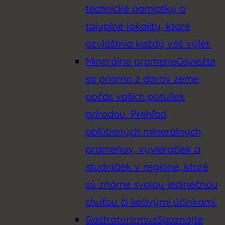
technické pamiatky a
tajuplné lokality, ktoré
ozvláštnia každý váš výlet.
Minerálne pramene
Osviežte
sa priamo z darov zeme
počas vašich potuliek
prírodou. Prehľad
obľúbených minerálnych
prameňov, vyvieračiek a
studničiek v regióne, ktoré
sú známe svojou jedinečnou
chuťou či liečivými účinkami.
Gastroturizmus
Spoznajte