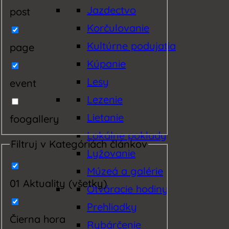
Jazdectvo
post
Korčulovanie
Kultúrne podujatia
page
Kúpanie
Lesy
event
Lezenie
Lietanie
foogallery
Lokálne poklady
Filtruj v Kategóriách článkov
Lyžovanie
Múzeá a galérie
01 Aktuality (všetky)
Otváracie hodiny
Prehliadky
Čierna hora
Rybárčenie