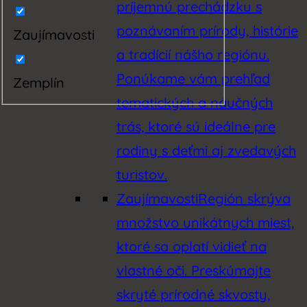
príjemnú prechádzku s
poznávaním prírody, histórie
Zaujímavosti
a tradícií nášho regiónu.
Ponúkame vám prehľad
Zemplín
tematických a náučných
trás, ktoré sú ideálne pre
rodiny s deťmi aj zvedavých
turistov.
Zaujímavosti
Región skrýva
množstvo unikátnych miest,
ktoré sa oplatí vidieť na
vlastné oči. Preskúmajte
skryté prírodné skvosty,