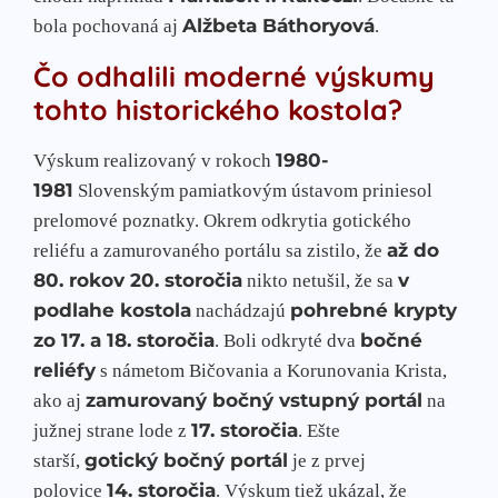
Alžbeta Báthoryová
bola pochovaná aj
.
Čo odhalili moderné výskumy
tohto historického kostola?
1980-
Výskum realizovaný v rokoch
1981
Slovenským pamiatkovým ústavom priniesol
prelomové poznatky. Okrem odkrytia gotického
až do
reliéfu a zamurovaného portálu sa zistilo, že
80. rokov 20. storočia
v
nikto netušil, že sa
podlahe kostola
pohrebné krypty
nachádzajú
zo 17. a 18. storočia
bočné
. Boli odkryté dva
reliéfy
s námetom Bičovania a Korunovania Krista,
zamurovaný bočný vstupný portál
ako aj
na
17. storočia
južnej strane lode z
. Ešte
gotický bočný portál
starší,
je z prvej
14. storočia
polovice
. Výskum tiež ukázal, že