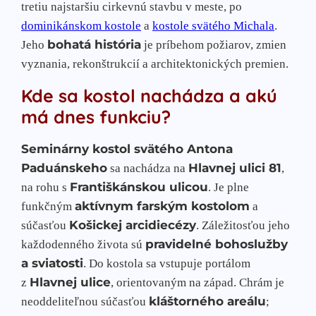
tretiu najstaršiu cirkevnú stavbu v meste, po
dominikánskom kostole
a
kostole svätého Michala
.
bohatá história
Jeho
je príbehom požiarov, zmien
vyznania, rekonštrukcií a architektonických premien.
Kde sa kostol nachádza a akú
má dnes funkciu?
Seminárny kostol svätého Antona
Paduánskeho
Hlavnej ulici 81
sa nachádza na
,
Františkánskou ulicou
na rohu s
. Je plne
aktívnym farským kostolom
funkčným
a
Košickej arcidiecézy
súčasťou
. Záležitosťou jeho
pravidelné bohoslužby
každodenného života sú
a sviatosti
. Do kostola sa vstupuje portálom
Hlavnej ulice
z
, orientovaným na západ. Chrám je
kláštorného areálu
neoddeliteľnou súčasťou
;