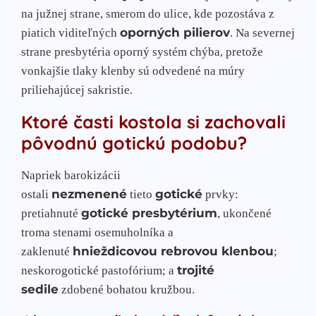
na južnej strane, smerom do ulice, kde pozostáva z
oporných pilierov
piatich viditeľných
. Na severnej
strane presbytéria oporný systém chýba, pretože
vonkajšie tlaky klenby sú odvedené na múry
priliehajúcej sakristie.
Ktoré časti kostola si zachovali
pôvodnú gotickú podobu?
Napriek barokizácii
nezmenené
gotické
ostali
tieto
prvky:
gotické presbytérium
pretiahnuté
, ukončené
troma stenami osemuholníka a
hnieždicovou rebrovou klenbou
zaklenuté
;
trojité
neskorogotické pastofórium; a
sedile
zdobené bohatou kružbou.