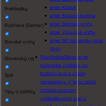
smer Košice
Prehliadky
smer Košická kotlina
smer Slanské vrchy
Rožňava (Gemer)
smer Volovské vrchy
smer NP Slovenský kras
Slanské vrchy
(link)
Rozhľadne
Objavte tie
Slovenský raj
najkrajšie výhľady na
Košický kraj z vtáčej
Spiš
perspektívy. V tejto sekcii
nájdete zoznam
Tipy a zážitky
vyhliadkových veží a