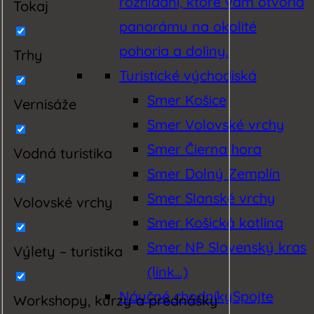
rozhľadní, ktoré vám otvoria
Tokaj
panorámu na okolité
pohoria a doliny.
Trhy
Turistické východiská
Smer Košice
Vernisáže
Smer Volovské vrchy
Smer Čierna hora
Vodná turistika
Smer Dolný Zemplín
Smer Slanské vrchy
Volovské vrchy
Smer Košická kotlina
Smer NP Slovenský kras
Výlety – turistika
(link…)
Náučné chodníky
Spojte
Workshopy, kurzy a prednášky