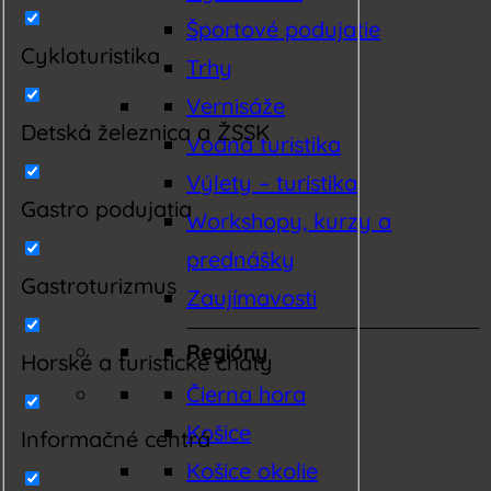
Športové podujatie
Cykloturistika
Trhy
Vernisáže
Detská železnica a ŽSSK
Vodná turistika
Výlety – turistika
Gastro podujatia
Workshopy, kurzy a
prednášky
Gastroturizmus
Zaujímavosti
Regióny
Horské a turistické chaty
Čierna hora
Košice
Informačné centrá
Košice okolie