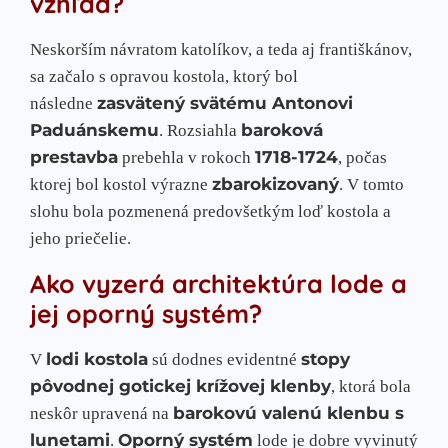
vzhľad?
Neskorším návratom katolíkov, a teda aj františkánov,
sa začalo s opravou kostola, ktorý bol
zasvätený svätému Antonovi
následne
Paduánskemu
baroková
. Rozsiahla
prestavba
1718-1724
prebehla v rokoch
, počas
zbarokizovaný
ktorej bol kostol výrazne
. V tomto
slohu bola pozmenená predovšetkým loď kostola a
jeho priečelie.
Ako vyzerá architektúra lode a
jej oporný systém?
lodi kostola
stopy
V
sú dodnes evidentné
pôvodnej gotickej krížovej klenby
, ktorá bola
barokovú valenú klenbu s
neskôr upravená na
lunetami
Oporný systém
.
lode je dobre vyvinutý