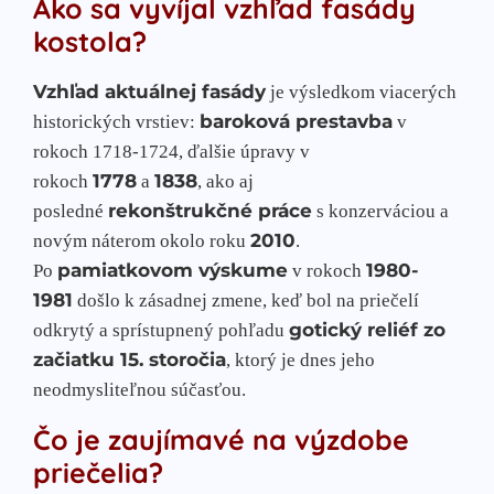
Ako sa vyvíjal vzhľad fasády
kostola?
Vzhľad aktuálnej fasády
je výsledkom viacerých
baroková prestavba
historických vrstiev:
v
rokoch 1718-1724, ďalšie úpravy v
1778
1838
rokoch
a
, ako aj
rekonštrukčné práce
posledné
s konzerváciou a
2010
novým náterom okolo roku
.
pamiatkovom výskume
1980-
Po
v rokoch
1981
došlo k zásadnej zmene, keď bol na priečelí
gotický reliéf zo
odkrytý a sprístupnený pohľadu
začiatku 15. storočia
, ktorý je dnes jeho
neodmysliteľnou súčasťou.
Čo je zaujímavé na výzdobe
priečelia?