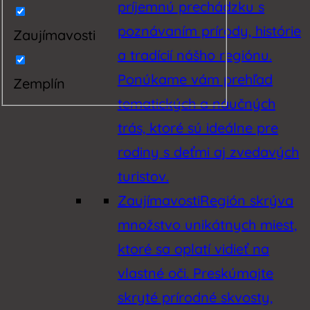
príjemnú prechádzku s
poznávaním prírody, histórie
Zaujímavosti
a tradícií nášho regiónu.
Ponúkame vám prehľad
Zemplín
tematických a náučných
trás, ktoré sú ideálne pre
rodiny s deťmi aj zvedavých
turistov.
Zaujímavosti
Región skrýva
množstvo unikátnych miest,
ktoré sa oplatí vidieť na
vlastné oči. Preskúmajte
skryté prírodné skvosty,