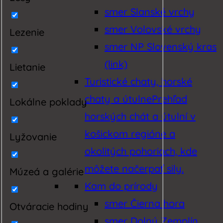
smer Slanské vrchy
smer Volovské vrchy
Lezenie
smer NP Slovenský kras
(link)
Lietanie
Turistické chaty, horské
chaty a útulne
Prehľad
Lokálne poklady
horských chát a útulní v
košickom regióne a
Lyžovanie
okolitých pohoriach, kde
môžete načerpať sily.
Múzeá a galérie
Kam do prírody
smer Čierna hora
Otváracie hodiny
smer Dolný Zemplín