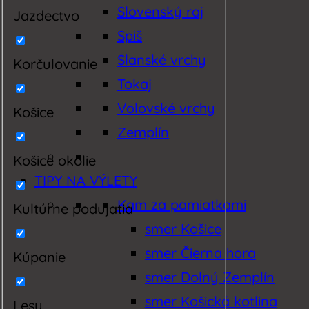
Slovenský raj
Jazdectvo
Spiš
Slanské vrchy
Korčulovanie
Tokaj
Volovské vrchy
Košice
Zemplín
Košice okolie
TIPY NA VÝLETY
Kam za pamiatkami
Kultúrne podujatia
smer Košice
smer Čierna hora
Kúpanie
smer Dolný Zemplín
smer Košická kotlina
Lesy