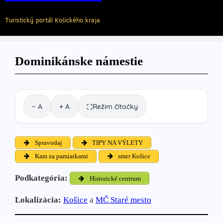
Turistický portál Košického kraja
Dominikánske námestie
− A
+ A
Režim čítačky
⛶
Spravodaj
TIPY NA VÝLETY
Kam za pamiatkami
smer Košice
Podkategória:
Historické centrum
Lokalizácia:
Košice
a
MČ Staré mesto