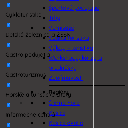
Športové podujatie
Cykloturistika
Trhy
Vernisáže
Detská železnica a ŽSSK
Vodná turistika
Výlety – turistika
Gastro podujatia
Workshopy, kurzy a
prednášky
Gastroturizmus
Zaujímavosti
Regióny
Horské a turistické chaty
Čierna hora
Košice
Informačné centrá
Košice okolie