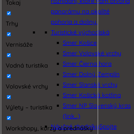
rozhľadní, ktoré vám otvoria
Tokaj
panorámu na okolité
pohoria a doliny.
Trhy
Turistické východiská
Smer Košice
Vernisáže
Smer Volovské vrchy
Smer Čierna hora
Vodná turistika
Smer Dolný Zemplín
Smer Slanské vrchy
Volovské vrchy
Smer Košická kotlina
Smer NP Slovenský kras
Výlety – turistika
(link…)
Náučné chodníky
Spojte
Workshopy, kurzy a prednášky