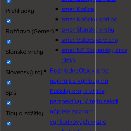
smer Košice
Prehliadky
smer Košická kotlina
smer Slanské vrchy
Rožňava (Gemer)
smer Volovské vrchy
smer NP Slovenský kras
Slanské vrchy
(link)
Rozhľadne
Objavte tie
Slovenský raj
najkrajšie výhľady na
Košický kraj z vtáčej
Spiš
perspektívy. V tejto sekcii
nájdete zoznam
Tipy a zážitky
vyhliadkových veží a