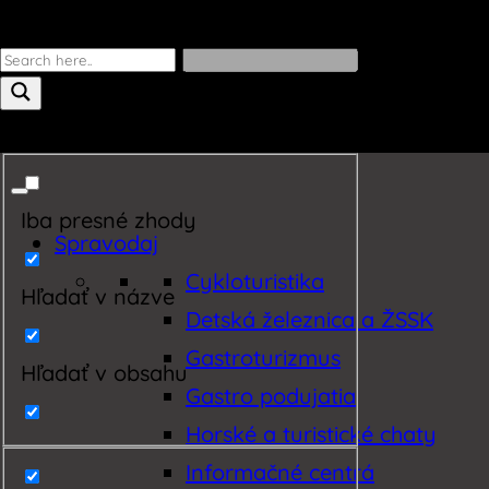
Iba presné zhody
Spravodaj
Cykloturistika
Hľadať v názve
Detská železnica a ŽSSK
Gastroturizmus
Hľadať v obsahu
Gastro podujatia
Horské a turistické chaty
Informačné centrá