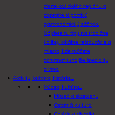
chute košického regiónu a
doprajte si poctivý
gastronomický zážitok.
Nájdete tu tipy na tradičné
koliby, lokálne reštaurácie a
miesta, kde môžete
ochutnať tunajšie špeciality
a vína.
Aktivity, kultúra, história,…
Múzeá, kultúra…
Múzeá a skanzeny
Ostatná kultúra
Galérie a divadlá