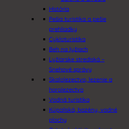
História
Pešia turistika a pešie
prehliadky
Cykloturistika
Beh na lyžiach
Lyžiarske strediská –
Snehové správy
Skalolezectvo, lezenie a
horolezectvo
Vodná turistika
Kúpaliská, bazény, vodné
plochy