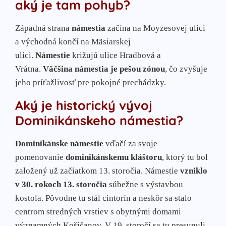
aký je tam pohyb?
Západná strana
námestia
začína na Moyzesovej ulici
a východná končí na Mäsiarskej
ulici.
Námestie
križujú ulice Hradbová a
Vrátna.
Väčšina námestia je pešou zónou
, čo zvyšuje
jeho príťažlivosť pre pokojné prechádzky.
Aký je historický vývoj
Dominikánskeho námestia?
Dominikánske námestie
vďačí za svoje
pomenovanie
dominikánskemu kláštoru
, ktorý tu bol
založený už začiatkom 13. storočia. Námestie
vzniklo
v 30. rokoch 13. storočia
súbežne s výstavbou
kostola. Pôvodne tu stál cintorín a neskôr sa stalo
centrom stredných vrstiev s obytnými domami
významných Košičanov. V 19. storočí sa tu presunuli