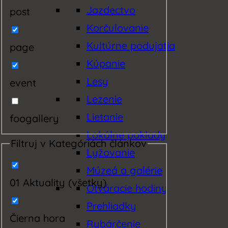
Jazdectvo
post
Korčulovanie
Kultúrne podujatia
page
Kúpanie
Lesy
event
Lezenie
Lietanie
foogallery
Lokálne poklady
Filtruj v Kategóriách článkov
Lyžovanie
Múzeá a galérie
01 Aktuality (všetky)
Otváracie hodiny
Prehliadky
Čierna hora
Rybárčenie