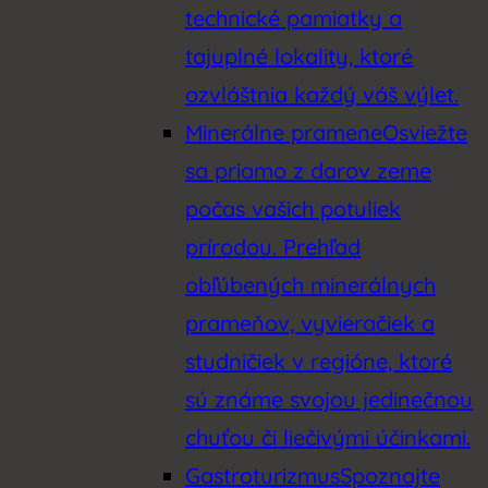
technické pamiatky a
tajuplné lokality, ktoré
ozvláštnia každý váš výlet.
Minerálne pramene
Osviežte
sa priamo z darov zeme
počas vašich potuliek
prírodou. Prehľad
obľúbených minerálnych
prameňov, vyvieračiek a
studničiek v regióne, ktoré
sú známe svojou jedinečnou
chuťou či liečivými účinkami.
Gastroturizmus
Spoznajte