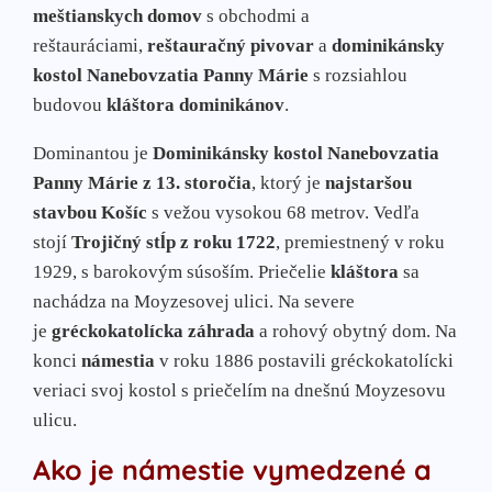
meštianskych domov
s obchodmi a
reštauráciami,
reštauračný pivovar
a
dominikánsky
kostol Nanebovzatia Panny Márie
s rozsiahlou
budovou
kláštora dominikánov
.
Dominantou je
Dominikánsky kostol Nanebovzatia
Panny Márie z 13. storočia
, ktorý je
najstaršou
stavbou Košíc
s vežou vysokou 68 metrov. Vedľa
stojí
Trojičný stĺp z roku 1722
, premiestnený v roku
1929, s barokovým súsoším. Priečelie
kláštora
sa
nachádza na Moyzesovej ulici. Na severe
je
gréckokatolícka záhrada
a rohový obytný dom. Na
konci
námestia
v roku 1886 postavili gréckokatolícki
veriaci svoj kostol s priečelím na dnešnú Moyzesovu
ulicu.
Ako je námestie vymedzené a